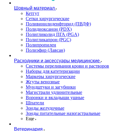
Шовный материал
Кетгут
Сетки хирургические
Поливинилиденфторид (ПВДФ)
Полидиоксанон (PDX)
Полигликолид ПГА (PGA)
Полигликапрон (PGC)
Полипропилен
Полиэфир (Лавсан)
Расходники и аксессуары медицинские
Системы переливания крови и растворов
Наборы для катетеризации
Маркеры хирургические
Жгуты венозные
Мундштуки и загубники
Магистрали удлинительные
Воронки и вкладыши ушные
Шпатели
Зонды желудочные
Зонды питательные назогастральные
Еще
Ветеринария