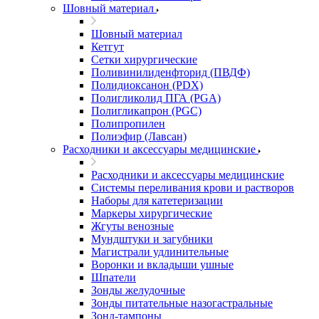
Шовный материал
Шовный материал
Кетгут
Сетки хирургические
Поливинилиденфторид (ПВДФ)
Полидиоксанон (PDX)
Полигликолид ПГА (PGA)
Полигликапрон (PGC)
Полипропилен
Полиэфир (Лавсан)
Расходники и аксессуары медицинские
Расходники и аксессуары медицинские
Системы переливания крови и растворов
Наборы для катетеризации
Маркеры хирургические
Жгуты венозные
Мундштуки и загубники
Магистрали удлинительные
Воронки и вкладыши ушные
Шпатели
Зонды желудочные
Зонды питательные назогастральные
Зонд-тампоны