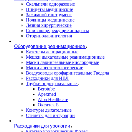
Скальпели одноразовые
Пинцеты медицинские
Зажимной инструмент
Ножницы медицинские
Лезвия хирургические
Сшивающе-режущие аппараты
Оториноларингология
Оборудование реанимационное
Катетеры аспирационные
Мешки дыхательные реанимационные
Маски ларингеальные кислородные
Маски анестезиологические
Воздуховоды орофарингеальные Гведела
Расходники для ИВЛ
Трубки эндотрахеальные
Berotube
Apexmed
Alba Healthcare
Окситек Б
Контуры дыхательные
Стилеты для интубации
Расходники для урологии
Катетер урологический Фолея