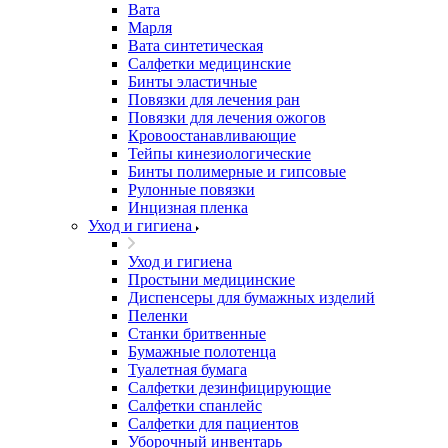
Вата
Марля
Вата синтетическая
Салфетки медицинские
Бинты эластичные
Повязки для лечения ран
Повязки для лечения ожогов
Кровоостанавливающие
Тейпы кинезиологические
Бинты полимерные и гипсовые
Рулонные повязки
Инцизная пленка
Уход и гигиена
Уход и гигиена
Простыни медицинские
Диспенсеры для бумажных изделий
Пеленки
Станки бритвенные
Бумажные полотенца
Туалетная бумага
Салфетки дезинфицирующие
Салфетки спанлейс
Салфетки для пациентов
Уборочный инвентарь