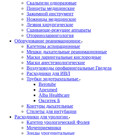
Скальпели одноразовые
Пинцеты медицинские
Зажимной инструмент
Ножницы медицинские
Лезвия хирургические
Сшивающе-режущие аппараты
Оториноларингология
Оборудование реанимационное
Катетеры аспирационные
Мешки дыхательные реанимационные
Маски ларингеальные кислородные
Маски анестезиологические
Воздуховоды орофарингеальные Гведела
Расходники для ИВЛ
Трубки эндотрахеальные
Berotube
Apexmed
Alba Healthcare
Окситек Б
Контуры дыхательные
Стилеты для интубации
Расходники для урологии
Катетер урологический Фолея
Мочеприемники
Зонды урогенитальные