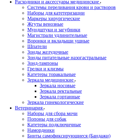
Расходники и аксессуары медицинские
Системы переливания крови и растворов
Наборы для катетеризации
Маркеры хирургические
Жгуты венозные
Мундштуки и загубники
Магистрали удлинительные
Воронки и вкладыши ушные
Шпатели
Зонды желудочные
Зонды питательные назогастральные
Зонд-тампоны
Грелки и клизмы
Катетеры торакальные
Зеркала медицинские
Зеркала носовые
Зеркала ректальные
Зеркала гортанные
Зеркала гинекологические
Ветеринария
Наборы для сбора мочи
Попоны для собак
Катетеры подключичные
Намордники
Бинты самофиксирующиеся (Бандажи)