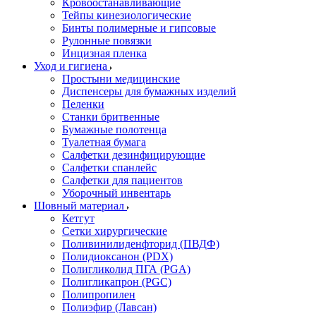
Кровоостанавливающие
Тейпы кинезиологические
Бинты полимерные и гипсовые
Рулонные повязки
Инцизная пленка
Уход и гигиена
Простыни медицинские
Диспенсеры для бумажных изделий
Пеленки
Станки бритвенные
Бумажные полотенца
Туалетная бумага
Салфетки дезинфицирующие
Салфетки спанлейс
Салфетки для пациентов
Уборочный инвентарь
Шовный материал
Кетгут
Сетки хирургические
Поливинилиденфторид (ПВДФ)
Полидиоксанон (PDX)
Полигликолид ПГА (PGA)
Полигликапрон (PGC)
Полипропилен
Полиэфир (Лавсан)