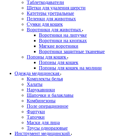
Таблеткодаватели
Щетки для удаления шерсти
Катетеры уретральные
Пеленки для животных
Сумки для кошек
Воротники для животных
Воротники на липучке
Воротники на кнопках
Мягкие воротники
Воротники защитные тканевые
Попоны для кошек
Попоны для кошек
Попоны для кошек на молнии
Одежда медицинская
Комплекты белья
Халаты
Нарукавники
Шапочки и балаклавы
Комбинезоны
Поле операционное
Фартуки
Тапочки
Маски для лица
Трусы одноразовые
Инструмент медицинский