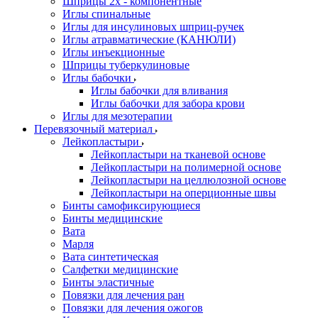
Шприцы 2х - компонентные
Иглы спинальные
Иглы для инсулиновых шприц-ручек
Иглы атравматические (КАНЮЛИ)
Иглы инъекционные
Шприцы туберкулиновые
Иглы бабочки
Иглы бабочки для вливания
Иглы бабочки для забора крови
Иглы для мезотерапии
Перевязочный материал
Лейкопластыри
Лейкопластыри на тканевой основе
Лейкопластыри на полимерной основе
Лейкопластыри на целлюлозной основе
Лейкопластыри на оперционные швы
Бинты самофиксирующиеся
Бинты медицинские
Вата
Марля
Вата синтетическая
Салфетки медицинские
Бинты эластичные
Повязки для лечения ран
Повязки для лечения ожогов