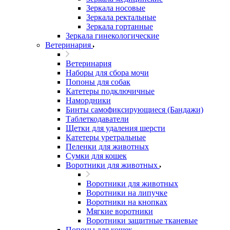
Зеркала носовые
Зеркала ректальные
Зеркала гортанные
Зеркала гинекологические
Ветеринария
Ветеринария
Наборы для сбора мочи
Попоны для собак
Катетеры подключичные
Намордники
Бинты самофиксирующиеся (Бандажи)
Таблеткодаватели
Щетки для удаления шерсти
Катетеры уретральные
Пеленки для животных
Сумки для кошек
Воротники для животных
Воротники для животных
Воротники на липучке
Воротники на кнопках
Мягкие воротники
Воротники защитные тканевые
Попоны для кошек