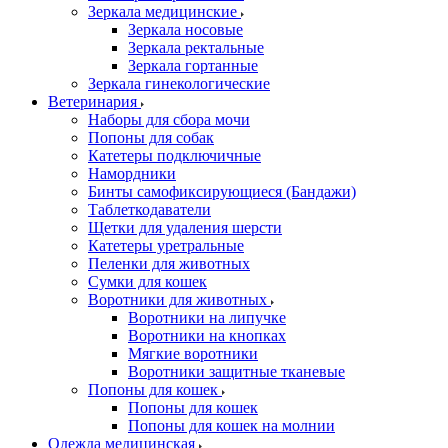
Зеркала медицинские
Зеркала носовые
Зеркала ректальные
Зеркала гортанные
Зеркала гинекологические
Ветеринария
Наборы для сбора мочи
Попоны для собак
Катетеры подключичные
Намордники
Бинты самофиксирующиеся (Бандажи)
Таблеткодаватели
Щетки для удаления шерсти
Катетеры уретральные
Пеленки для животных
Сумки для кошек
Воротники для животных
Воротники на липучке
Воротники на кнопках
Мягкие воротники
Воротники защитные тканевые
Попоны для кошек
Попоны для кошек
Попоны для кошек на молнии
Одежда медицинская