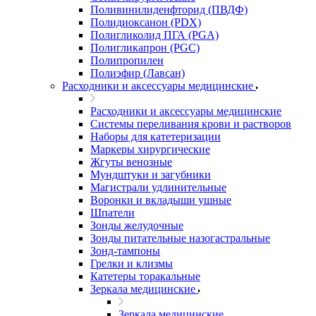
Поливинилиденфторид (ПВДФ)
Полидиоксанон (PDX)
Полигликолид ПГА (PGA)
Полигликапрон (PGC)
Полипропилен
Полиэфир (Лавсан)
Расходники и аксессуары медицинские
Расходники и аксессуары медицинские
Системы переливания крови и растворов
Наборы для катетеризации
Маркеры хирургические
Жгуты венозные
Мундштуки и загубники
Магистрали удлинительные
Воронки и вкладыши ушные
Шпатели
Зонды желудочные
Зонды питательные назогастральные
Зонд-тампоны
Грелки и клизмы
Катетеры торакальные
Зеркала медицинские
Зеркала медицинские