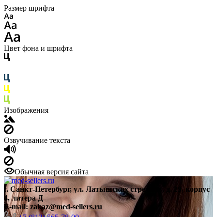
Размер шрифта
Цвет фона и шрифта
Изображения
Озвучивание текста
Обычная версия сайта
г. Санкт-Петербург, ул. Латышских стрелков, д. 29, корпус
4, литера Д
E-mail:
zakaz@med-sellers.ru