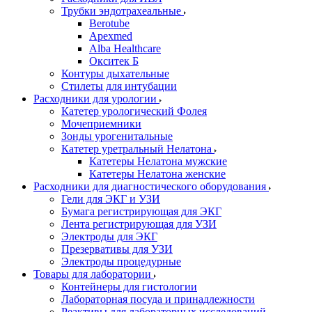
Трубки эндотрахеальные
Berotube
Apexmed
Alba Healthcare
Окситек Б
Контуры дыхательные
Стилеты для интубации
Расходники для урологии
Катетер урологический Фолея
Мочеприемники
Зонды урогенитальные
Катетер уретральный Нелатона
Катетеры Нелатона мужские
Катетеры Нелатона женские
Расходники для диагностического оборудования
Гели для ЭКГ и УЗИ
Бумага регистрирующая для ЭКГ
Лента регистрирующая для УЗИ
Электроды для ЭКГ
Презервативы для УЗИ
Электроды процедурные
Товары для лаборатории
Контейнеры для гистологии
Лабораторная посуда и принадлежности
Реактивы для лабораторных исследований