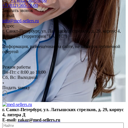
+7 (812) 565-78-00
+7 (812) 565-78-00
Заказать звонок
E-mail
info@med-sellers.ru
Адрес
г. Санкт-Петербург, ул. Латышских стрелков, д. 29, корпус 4,
литера Д (территория "БАЗИС")
Информация, размещённая на сайте, не является публичной
офертой
Режим работы
Пн-Пт: с 8:00 до 18:00
Сб, Вс: Выходной
Подать заявку
г. Санкт-Петербург, ул. Латышских стрелков, д. 29, корпус
4, литера Д
E-mail:
zakaz@med-sellers.ru