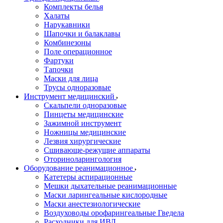
Комплекты белья
Халаты
Нарукавники
Шапочки и балаклавы
Комбинезоны
Поле операционное
Фартуки
Тапочки
Маски для лица
Трусы одноразовые
Инструмент медицинский
Скальпели одноразовые
Пинцеты медицинские
Зажимной инструмент
Ножницы медицинские
Лезвия хирургические
Сшивающе-режущие аппараты
Оториноларингология
Оборудование реанимационное
Катетеры аспирационные
Мешки дыхательные реанимационные
Маски ларингеальные кислородные
Маски анестезиологические
Воздуховоды орофарингеальные Гведела
Расходники для ИВЛ