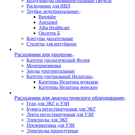
Воздуховоды орофарингеальные Гведела
Расходники для ИВЛ
Трубки эндотрахеальные
Berotube
Apexmed
Alba Healthcare
Окситек Б
Контуры дыхательные
Стилеты для интубации
Расходники для урологии
Катетер урологический Фолея
Мочеприемники
Зонды урогенитальные
Катетер уретральный Нелатона
Катетеры Нелатона мужские
Катетеры Нелатона женские
Расходники для диагностического оборудования
Гели для ЭКГ и УЗИ
Бумага регистрирующая для ЭКГ
Лента регистрирующая для УЗИ
Электроды для ЭКГ
Презервативы для УЗИ
Электроды процедурные