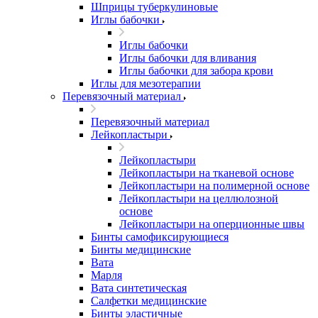
Шприцы туберкулиновые
Иглы бабочки
Иглы бабочки
Иглы бабочки для вливания
Иглы бабочки для забора крови
Иглы для мезотерапии
Перевязочный материал
Перевязочный материал
Лейкопластыри
Лейкопластыри
Лейкопластыри на тканевой основе
Лейкопластыри на полимерной основе
Лейкопластыри на целлюлозной
основе
Лейкопластыри на оперционные швы
Бинты самофиксирующиеся
Бинты медицинские
Вата
Марля
Вата синтетическая
Салфетки медицинские
Бинты эластичные