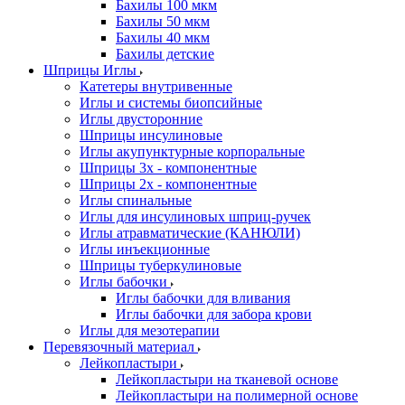
Бахилы 100 мкм
Бахилы 50 мкм
Бахилы 40 мкм
Бахилы детские
Шприцы Иглы
Катетеры внутривенные
Иглы и системы биопсийные
Иглы двусторонние
Шприцы инсулиновые
Иглы акупунктурные корпоральные
Шприцы 3х - компонентные
Шприцы 2х - компонентные
Иглы спинальные
Иглы для инсулиновых шприц-ручек
Иглы атравматические (КАНЮЛИ)
Иглы инъекционные
Шприцы туберкулиновые
Иглы бабочки
Иглы бабочки для вливания
Иглы бабочки для забора крови
Иглы для мезотерапии
Перевязочный материал
Лейкопластыри
Лейкопластыри на тканевой основе
Лейкопластыри на полимерной основе