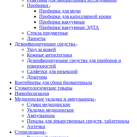
Пробирки
Пробирки для мочи
Пробирки для капиллярной крови
Пробирки вакуумные
Пробирки вакуумные ЭДТА
Стекла предметные
Ланцеты
Дезинфицирующие средства
Уход за кожей
Кожные антисептики
Дезинфицирующие средства для приборов и
поверхностей
Салфетки для инъекций
Дозаторы
Контейнеры для сбора биоматериала
Стоматологические товары
Иммобилизация
Медицинские укладки и ампульницы
Сумки медицинские
Укладки медицинские
Ампульницы
Пеналы для лекарственных средств, таблетницы
Аптечки
Стерилизация