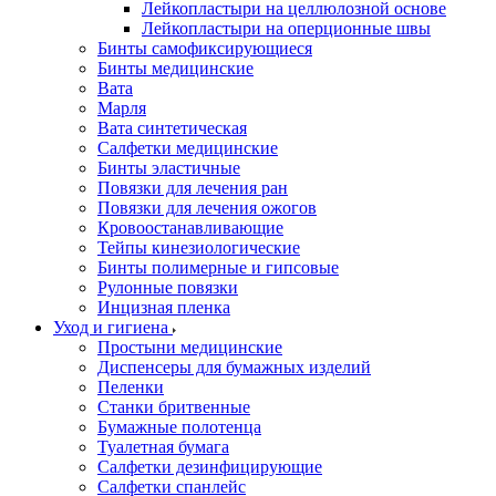
Лейкопластыри на целлюлозной основе
Лейкопластыри на оперционные швы
Бинты самофиксирующиеся
Бинты медицинские
Вата
Марля
Вата синтетическая
Салфетки медицинские
Бинты эластичные
Повязки для лечения ран
Повязки для лечения ожогов
Кровоостанавливающие
Тейпы кинезиологические
Бинты полимерные и гипсовые
Рулонные повязки
Инцизная пленка
Уход и гигиена
Простыни медицинские
Диспенсеры для бумажных изделий
Пеленки
Станки бритвенные
Бумажные полотенца
Туалетная бумага
Салфетки дезинфицирующие
Салфетки спанлейс