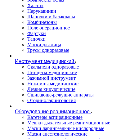
Халаты
Нарукавники
Шапочки и балаклавы
Комбинезоны
Поле операционное
Фартуки
Тапочки
Маски для лица
Трусы одноразовые
Инструмент медицинский
Скальпели одноразовые
Пинцеты медицинские
Зажимной инструмент
Ножницы медицинские
Лезвия хирургические
Сшивающе-режущие аппараты
Оториноларингология
Оборудование реанимационное
Катетеры аспирационные
Мешки дыхательные реанимационные
Маски ларингеальные кислородные
Маски анестезиологические