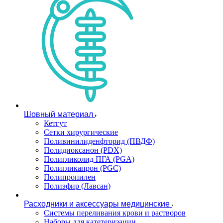
Шовный материал
Кетгут
Сетки хирургические
Поливинилиденфторид (ПВДФ)
Полидиоксанон (PDX)
Полигликолид ПГА (PGA)
Полигликапрон (PGC)
Полипропилен
Полиэфир (Лавсан)
Расходники и аксессуары медицинские
Системы переливания крови и растворов
Наборы для катетеризации