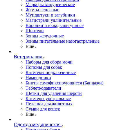
Маркеры хирургические
Жгуты венозные
Мундштуки и загубники
Магистрали удлинительные
Воронки и вкладыши ушные
Шпатели
Зонды желудочные
Зонды питательные назогастральные
Еще
Ветеринария
Наборы для сбора мочи
Попоны для собак
Катетеры подключичные
Намордники
Бинты самофиксирующиеся (Бандажи)
Таблеткодаватели
Щетки для удаления шерсти
Катетеры уретральные
Пеленки для животных
Сумки для кошек
Еще
Одежда медицинская
Комплекты белья