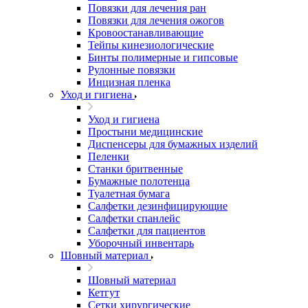
Повязки для лечения ран
Повязки для лечения ожогов
Кровоостанавливающие
Тейпы кинезиологические
Бинты полимерные и гипсовые
Рулонные повязки
Инцизная пленка
Уход и гигиена
Уход и гигиена
Простыни медицинские
Диспенсеры для бумажных изделий
Пеленки
Станки бритвенные
Бумажные полотенца
Туалетная бумага
Салфетки дезинфицирующие
Салфетки спанлейс
Салфетки для пациентов
Уборочный инвентарь
Шовный материал
Шовный материал
Кетгут
Сетки хирургические