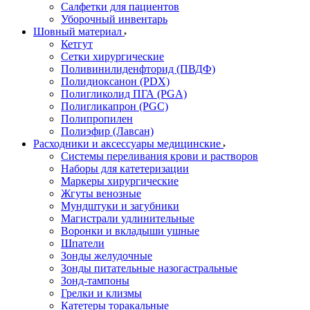
Салфетки для пациентов
Уборочный инвентарь
Шовный материал
Кетгут
Сетки хирургические
Поливинилиденфторид (ПВДФ)
Полидиоксанон (PDX)
Полигликолид ПГА (PGA)
Полигликапрон (PGC)
Полипропилен
Полиэфир (Лавсан)
Расходники и аксессуары медицинские
Системы переливания крови и растворов
Наборы для катетеризации
Маркеры хирургические
Жгуты венозные
Мундштуки и загубники
Магистрали удлинительные
Воронки и вкладыши ушные
Шпатели
Зонды желудочные
Зонды питательные назогастральные
Зонд-тампоны
Грелки и клизмы
Катетеры торакальные