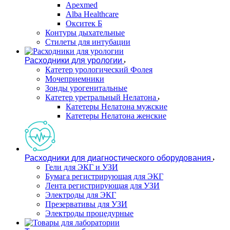
Apexmed
Alba Healthcare
Окситек Б
Контуры дыхательные
Стилеты для интубации
Расходники для урологии
Катетер урологический Фолея
Мочеприемники
Зонды урогенитальные
Катетер уретральный Нелатона
Катетеры Нелатона мужские
Катетеры Нелатона женские
Расходники для диагностического оборудования
Гели для ЭКГ и УЗИ
Бумага регистрирующая для ЭКГ
Лента регистрирующая для УЗИ
Электроды для ЭКГ
Презервативы для УЗИ
Электроды процедурные