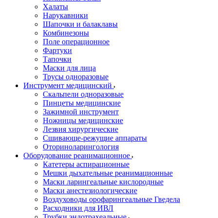
Халаты
Нарукавники
Шапочки и балаклавы
Комбинезоны
Поле операционное
Фартуки
Тапочки
Маски для лица
Трусы одноразовые
Инструмент медицинский
Скальпели одноразовые
Пинцеты медицинские
Зажимной инструмент
Ножницы медицинские
Лезвия хирургические
Сшивающе-режущие аппараты
Оториноларингология
Оборудование реанимационное
Катетеры аспирационные
Мешки дыхательные реанимационные
Маски ларингеальные кислородные
Маски анестезиологические
Воздуховоды орофарингеальные Гведела
Расходники для ИВЛ
Трубки эндотрахеальные