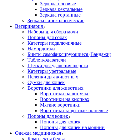
Зеркала носовые
Зеркала ректальные
Зеркала гортанные
Зеркала гинекологические
Ветеринария
Наборы для сбора мочи
Попоны для собак
Катетеры подключичные
Намордники
Бинты самофиксирующиеся (Бандажи)
Таблеткодаватели
Щетки для удаления шерсти
Катетеры уретральные
Пеленки для животных
Сумки для кошек
Воротники для животных
Воротники на липучке
Воротники на кнопках
Мягкие воротники
Воротники защитные тканевые
Попоны для кошек
Попоны для кошек
Попоны для кошек на молнии
Одежда медицинская
Комплекты белья