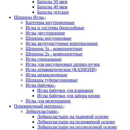
Бахилы 50 мкм
Бахилы 40 мкм
Бахилы детские
Шприцы Иглы
Катетеры внутривенные
Иглы и системы биопсийные
Иглы двусторонние
Шприцы инсулиновые
Иглы акупунктурные корпоральные
Шприцы 3х - компонентные
Шприцы 2х - компонентные
Иглы спинальные
Иглы для инсулиновых шприц-ручек
Иглы атравматические (КАНЮЛИ)
Иглы инъекционные
Шприцы туберкулиновые
Иглы бабочки
Иглы бабочки для вливания
Иглы бабочки для забора крови
Иглы для мезотерапии
Перевязочный материал
Лейкопластыри
Лейкопластыри на тканевой основе
Лейкопластыри на полимерной основе
Лейкопластыри на целлюлозной основе