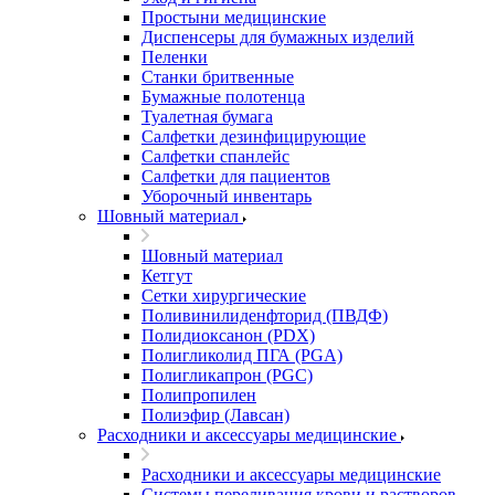
Простыни медицинские
Диспенсеры для бумажных изделий
Пеленки
Станки бритвенные
Бумажные полотенца
Туалетная бумага
Салфетки дезинфицирующие
Салфетки спанлейс
Салфетки для пациентов
Уборочный инвентарь
Шовный материал
Шовный материал
Кетгут
Сетки хирургические
Поливинилиденфторид (ПВДФ)
Полидиоксанон (PDX)
Полигликолид ПГА (PGA)
Полигликапрон (PGC)
Полипропилен
Полиэфир (Лавсан)
Расходники и аксессуары медицинские
Расходники и аксессуары медицинские
Системы переливания крови и растворов