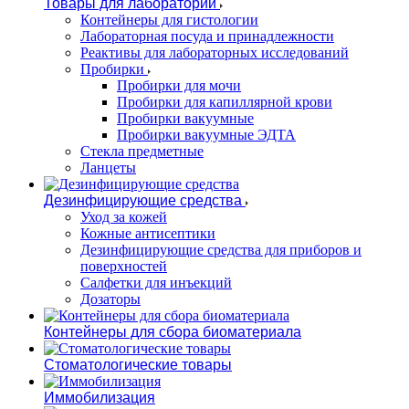
Товары для лаборатории
Контейнеры для гистологии
Лабораторная посуда и принадлежности
Реактивы для лабораторных исследований
Пробирки
Пробирки для мочи
Пробирки для капиллярной крови
Пробирки вакуумные
Пробирки вакуумные ЭДТА
Стекла предметные
Ланцеты
Дезинфицирующие средства
Уход за кожей
Кожные антисептики
Дезинфицирующие средства для приборов и
поверхностей
Салфетки для инъекций
Дозаторы
Контейнеры для сбора биоматериала
Стоматологические товары
Иммобилизация