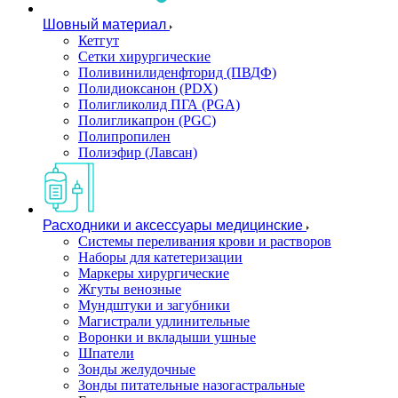
Шовный материал
Кетгут
Сетки хирургические
Поливинилиденфторид (ПВДФ)
Полидиоксанон (PDX)
Полигликолид ПГА (PGA)
Полигликапрон (PGC)
Полипропилен
Полиэфир (Лавсан)
Расходники и аксессуары медицинские
Системы переливания крови и растворов
Наборы для катетеризации
Маркеры хирургические
Жгуты венозные
Мундштуки и загубники
Магистрали удлинительные
Воронки и вкладыши ушные
Шпатели
Зонды желудочные
Зонды питательные назогастральные