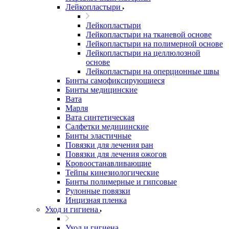
Лейкопластыри
Лейкопластыри
Лейкопластыри на тканевой основе
Лейкопластыри на полимерной основе
Лейкопластыри на целлюлозной
основе
Лейкопластыри на оперционные швы
Бинты самофиксирующиеся
Бинты медицинские
Вата
Марля
Вата синтетическая
Салфетки медицинские
Бинты эластичные
Повязки для лечения ран
Повязки для лечения ожогов
Кровоостанавливающие
Тейпы кинезиологические
Бинты полимерные и гипсовые
Рулонные повязки
Инцизная пленка
Уход и гигиена
Уход и гигиена