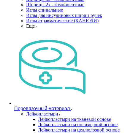
Шприцы 2х - компонентные
Иглы спинальные
Иглы для инсулиновых шприц-ручек
Иглы атравматические (КАНЮЛИ)
Еще
Перевязочный материал
Лейкопластыри
Лейкопластыри на тканевой основе
Лейкопластыри на полимерной основе
Лейкопластыри на целлюлозной основе