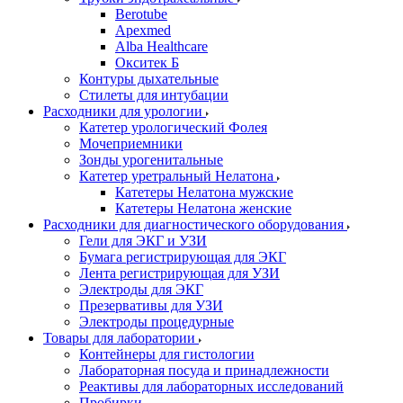
Berotube
Apexmed
Alba Healthcare
Окситек Б
Контуры дыхательные
Стилеты для интубации
Расходники для урологии
Катетер урологический Фолея
Мочеприемники
Зонды урогенитальные
Катетер уретральный Нелатона
Катетеры Нелатона мужские
Катетеры Нелатона женские
Расходники для диагностического оборудования
Гели для ЭКГ и УЗИ
Бумага регистрирующая для ЭКГ
Лента регистрирующая для УЗИ
Электроды для ЭКГ
Презервативы для УЗИ
Электроды процедурные
Товары для лаборатории
Контейнеры для гистологии
Лабораторная посуда и принадлежности
Реактивы для лабораторных исследований
Пробирки