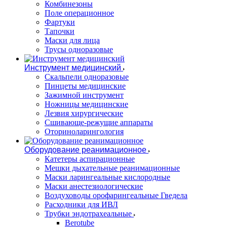
Комбинезоны
Поле операционное
Фартуки
Тапочки
Маски для лица
Трусы одноразовые
Инструмент медицинский
Скальпели одноразовые
Пинцеты медицинские
Зажимной инструмент
Ножницы медицинские
Лезвия хирургические
Сшивающе-режущие аппараты
Оториноларингология
Оборудование реанимационное
Катетеры аспирационные
Мешки дыхательные реанимационные
Маски ларингеальные кислородные
Маски анестезиологические
Воздуховоды орофарингеальные Гведела
Расходники для ИВЛ
Трубки эндотрахеальные
Berotube