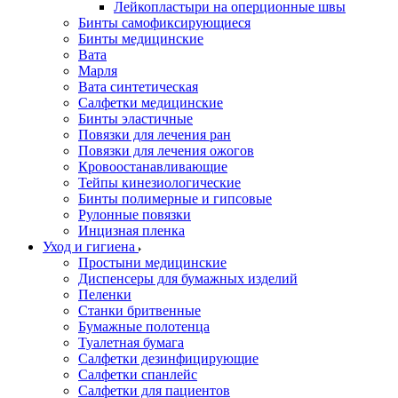
Лейкопластыри на оперционные швы
Бинты самофиксирующиеся
Бинты медицинские
Вата
Марля
Вата синтетическая
Салфетки медицинские
Бинты эластичные
Повязки для лечения ран
Повязки для лечения ожогов
Кровоостанавливающие
Тейпы кинезиологические
Бинты полимерные и гипсовые
Рулонные повязки
Инцизная пленка
Уход и гигиена
Простыни медицинские
Диспенсеры для бумажных изделий
Пеленки
Станки бритвенные
Бумажные полотенца
Туалетная бумага
Салфетки дезинфицирующие
Салфетки спанлейс
Салфетки для пациентов