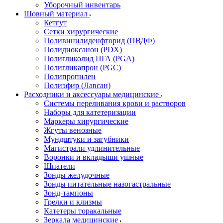
Уборочный инвентарь
Шовный материал
Кетгут
Сетки хирургические
Поливинилиденфторид (ПВДФ)
Полидиоксанон (PDX)
Полигликолид ПГА (PGA)
Полигликапрон (PGC)
Полипропилен
Полиэфир (Лавсан)
Расходники и аксессуары медицинские
Системы переливания крови и растворов
Наборы для катетеризации
Маркеры хирургические
Жгуты венозные
Мундштуки и загубники
Магистрали удлинительные
Воронки и вкладыши ушные
Шпатели
Зонды желудочные
Зонды питательные назогастральные
Зонд-тампоны
Грелки и клизмы
Катетеры торакальные
Зеркала медицинские