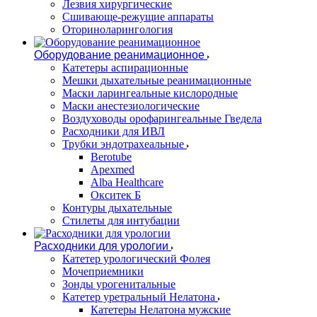
Лезвия хирургические
Сшивающе-режущие аппараты
Оториноларингология
Оборудование реанимационное
Катетеры аспирационные
Мешки дыхательные реанимационные
Маски ларингеальные кислородные
Маски анестезиологические
Воздуховоды орофарингеальные Гведела
Расходники для ИВЛ
Трубки эндотрахеальные
Berotube
Apexmed
Alba Healthcare
Окситек Б
Контуры дыхательные
Стилеты для интубации
Расходники для урологии
Катетер урологический Фолея
Мочеприемники
Зонды урогенитальные
Катетер уретральный Нелатона
Катетеры Нелатона мужские