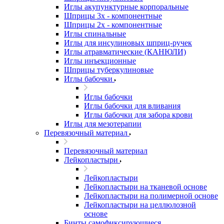
Иглы акупунктурные корпоральные
Шприцы 3х - компонентные
Шприцы 2х - компонентные
Иглы спинальные
Иглы для инсулиновых шприц-ручек
Иглы атравматические (КАНЮЛИ)
Иглы инъекционные
Шприцы туберкулиновые
Иглы бабочки
Иглы бабочки
Иглы бабочки для вливания
Иглы бабочки для забора крови
Иглы для мезотерапии
Перевязочный материал
Перевязочный материал
Лейкопластыри
Лейкопластыри
Лейкопластыри на тканевой основе
Лейкопластыри на полимерной основе
Лейкопластыри на целлюлозной
основе
Бинты самофиксирующиеся