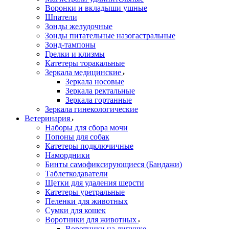
Воронки и вкладыши ушные
Шпатели
Зонды желудочные
Зонды питательные назогастральные
Зонд-тампоны
Грелки и клизмы
Катетеры торакальные
Зеркала медицинские
Зеркала носовые
Зеркала ректальные
Зеркала гортанные
Зеркала гинекологические
Ветеринария
Наборы для сбора мочи
Попоны для собак
Катетеры подключичные
Намордники
Бинты самофиксирующиеся (Бандажи)
Таблеткодаватели
Щетки для удаления шерсти
Катетеры уретральные
Пеленки для животных
Сумки для кошек
Воротники для животных
Воротники на липучке