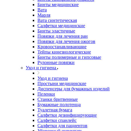
Бинты медицинские
Вата
Марля
Вата синтетическая
Салфетки медицинские
Бинты эластичные
Повязки для лечения ран
Повязки для лечения ожогов
Кровоостанавливающие
Тейпы кинезиологические
Бинты полимерные и гипсовые
Рулонные повязки
Уход и гигиена
Уход и гигиена
Простыни медицинские
Диспенсеры для бумажных изделий
Пеленки
Станки бритвенные
Бумажные полотенца
Туалетная бумага
Салфетки дезинфицирующие
Салфетки спанлейс
Салфетки для пациентов
Уборочный инвентарь