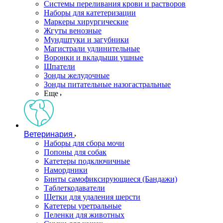
Системы переливания крови и растворов
Наборы для катетеризации
Маркеры хирургические
Жгуты венозные
Мундштуки и загубники
Магистрали удлинительные
Воронки и вкладыши ушные
Шпатели
Зонды желудочные
Зонды питательные назогастральные
Еще
Ветеринария
Наборы для сбора мочи
Попоны для собак
Катетеры подключичные
Намордники
Бинты самофиксирующиеся (Бандажи)
Таблеткодаватели
Щетки для удаления шерсти
Катетеры уретральные
Пеленки для животных