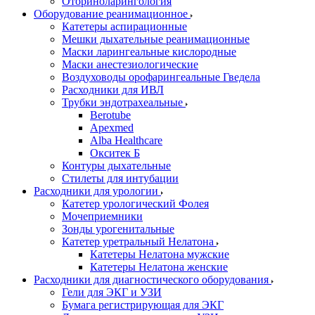
Оториноларингология
Оборудование реанимационное
Катетеры аспирационные
Мешки дыхательные реанимационные
Маски ларингеальные кислородные
Маски анестезиологические
Воздуховоды орофарингеальные Гведела
Расходники для ИВЛ
Трубки эндотрахеальные
Berotube
Apexmed
Alba Healthcare
Окситек Б
Контуры дыхательные
Стилеты для интубации
Расходники для урологии
Катетер урологический Фолея
Мочеприемники
Зонды урогенитальные
Катетер уретральный Нелатона
Катетеры Нелатона мужские
Катетеры Нелатона женские
Расходники для диагностического оборудования
Гели для ЭКГ и УЗИ
Бумага регистрирующая для ЭКГ