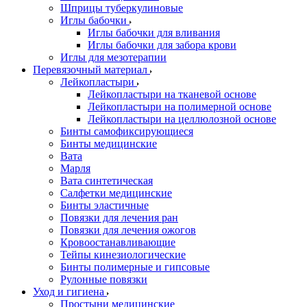
Шприцы туберкулиновые
Иглы бабочки
Иглы бабочки для вливания
Иглы бабочки для забора крови
Иглы для мезотерапии
Перевязочный материал
Лейкопластыри
Лейкопластыри на тканевой основе
Лейкопластыри на полимерной основе
Лейкопластыри на целлюлозной основе
Бинты самофиксирующиеся
Бинты медицинские
Вата
Марля
Вата синтетическая
Салфетки медицинские
Бинты эластичные
Повязки для лечения ран
Повязки для лечения ожогов
Кровоостанавливающие
Тейпы кинезиологические
Бинты полимерные и гипсовые
Рулонные повязки
Уход и гигиена
Простыни медицинские