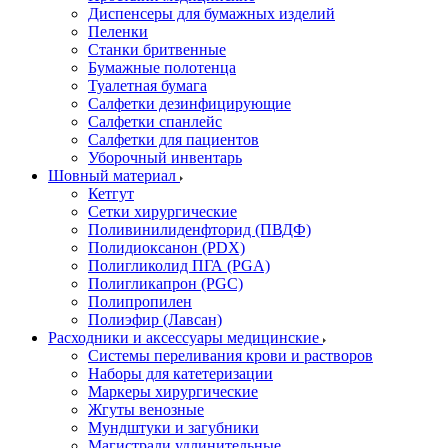
Диспенсеры для бумажных изделий
Пеленки
Станки бритвенные
Бумажные полотенца
Туалетная бумага
Салфетки дезинфицирующие
Салфетки спанлейс
Салфетки для пациентов
Уборочный инвентарь
Шовный материал
Кетгут
Сетки хирургические
Поливинилиденфторид (ПВДФ)
Полидиоксанон (PDX)
Полигликолид ПГА (PGA)
Полигликапрон (PGC)
Полипропилен
Полиэфир (Лавсан)
Расходники и аксессуары медицинские
Системы переливания крови и растворов
Наборы для катетеризации
Маркеры хирургические
Жгуты венозные
Мундштуки и загубники
Магистрали удлинительные