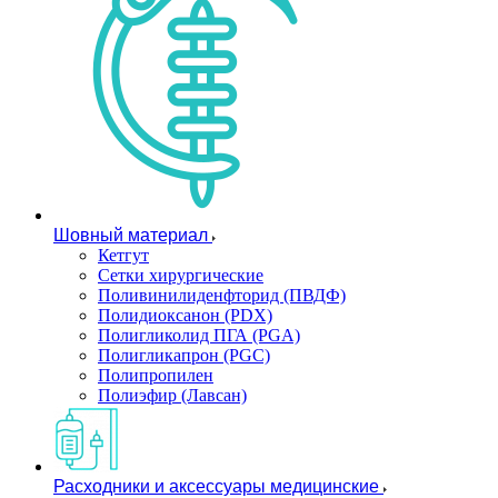
Шовный материал
Кетгут
Сетки хирургические
Поливинилиденфторид (ПВДФ)
Полидиоксанон (PDX)
Полигликолид ПГА (PGA)
Полигликапрон (PGC)
Полипропилен
Полиэфир (Лавсан)
Расходники и аксессуары медицинские