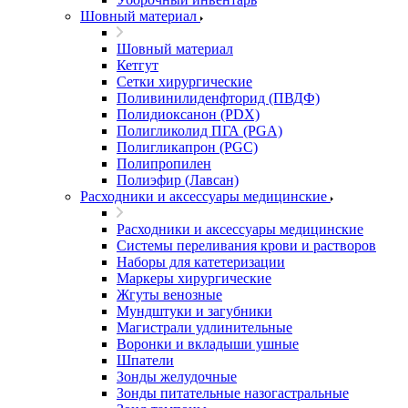
Шовный материал
Шовный материал
Кетгут
Сетки хирургические
Поливинилиденфторид (ПВДФ)
Полидиоксанон (PDX)
Полигликолид ПГА (PGA)
Полигликапрон (PGC)
Полипропилен
Полиэфир (Лавсан)
Расходники и аксессуары медицинские
Расходники и аксессуары медицинские
Системы переливания крови и растворов
Наборы для катетеризации
Маркеры хирургические
Жгуты венозные
Мундштуки и загубники
Магистрали удлинительные
Воронки и вкладыши ушные
Шпатели
Зонды желудочные
Зонды питательные назогастральные