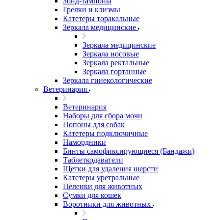
Зонд-тампоны
Грелки и клизмы
Катетеры торакальные
Зеркала медицинские
Зеркала медицинские
Зеркала носовые
Зеркала ректальные
Зеркала гортанные
Зеркала гинекологические
Ветеринария
Ветеринария
Наборы для сбора мочи
Попоны для собак
Катетеры подключичные
Намордники
Бинты самофиксирующиеся (Бандажи)
Таблеткодаватели
Щетки для удаления шерсти
Катетеры уретральные
Пеленки для животных
Сумки для кошек
Воротники для животных