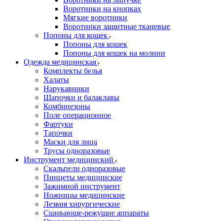
Воротники на кнопках
Мягкие воротники
Воротники защитные тканевые
Попоны для кошек
Попоны для кошек
Попоны для кошек на молнии
Одежда медицинская
Комплекты белья
Халаты
Нарукавники
Шапочки и балаклавы
Комбинезоны
Поле операционное
Фартуки
Тапочки
Маски для лица
Трусы одноразовые
Инструмент медицинский
Скальпели одноразовые
Пинцеты медицинские
Зажимной инструмент
Ножницы медицинские
Лезвия хирургические
Сшивающе-режущие аппараты