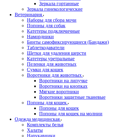
Зеркала гортанные
Зеркала гинекологические
Ветеринария
Наборы для сбора мочи
Попоны для собак
Катетеры подключичные
Намордники
Бинты самофиксирующиеся (Бандажи)
Таблеткодаватели
Щетки для удаления шерсти
Катетеры уретральные
Пеленки для животных
Сумки для кошек
Воротники для животных
Воротники на липучке
Воротники на кнопках
Мягкие воротники
Воротники защитные тканевые
Попоны для кошек
Попоны для кошек
Попоны для кошек на молнии
Одежда медицинская
Комплекты белья
Халаты
Нарукавники