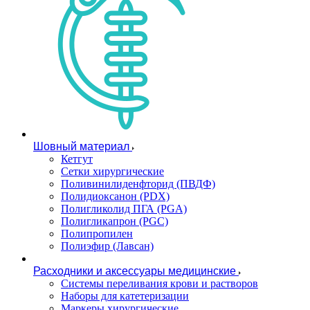
Шовный материал
Кетгут
Сетки хирургические
Поливинилиденфторид (ПВДФ)
Полидиоксанон (PDX)
Полигликолид ПГА (PGA)
Полигликапрон (PGC)
Полипропилен
Полиэфир (Лавсан)
Расходники и аксессуары медицинские
Системы переливания крови и растворов
Наборы для катетеризации
Маркеры хирургические