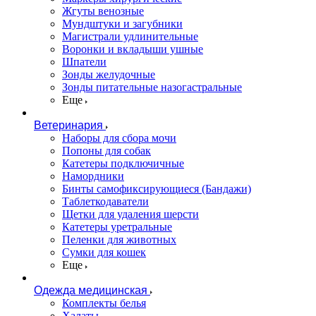
Жгуты венозные
Мундштуки и загубники
Магистрали удлинительные
Воронки и вкладыши ушные
Шпатели
Зонды желудочные
Зонды питательные назогастральные
Еще
Ветеринария
Наборы для сбора мочи
Попоны для собак
Катетеры подключичные
Намордники
Бинты самофиксирующиеся (Бандажи)
Таблеткодаватели
Щетки для удаления шерсти
Катетеры уретральные
Пеленки для животных
Сумки для кошек
Еще
Одежда медицинская
Комплекты белья
Халаты