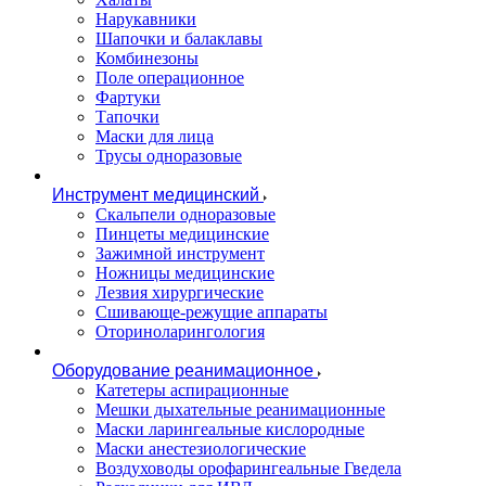
Нарукавники
Шапочки и балаклавы
Комбинезоны
Поле операционное
Фартуки
Тапочки
Маски для лица
Трусы одноразовые
Инструмент медицинский
Скальпели одноразовые
Пинцеты медицинские
Зажимной инструмент
Ножницы медицинские
Лезвия хирургические
Сшивающе-режущие аппараты
Оториноларингология
Оборудование реанимационное
Катетеры аспирационные
Мешки дыхательные реанимационные
Маски ларингеальные кислородные
Маски анестезиологические
Воздуховоды орофарингеальные Гведела