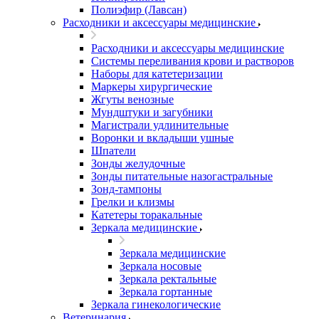
Полиэфир (Лавсан)
Расходники и аксессуары медицинские
Расходники и аксессуары медицинские
Системы переливания крови и растворов
Наборы для катетеризации
Маркеры хирургические
Жгуты венозные
Мундштуки и загубники
Магистрали удлинительные
Воронки и вкладыши ушные
Шпатели
Зонды желудочные
Зонды питательные назогастральные
Зонд-тампоны
Грелки и клизмы
Катетеры торакальные
Зеркала медицинские
Зеркала медицинские
Зеркала носовые
Зеркала ректальные
Зеркала гортанные
Зеркала гинекологические
Ветеринария