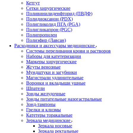
Кетгут
Сетки хирургические
Поливинилиденфторид (ПВДФ)
Полидиоксанон (PDX)
Полигликолид ПГА (PGA)
Полигликапрон (PGC)
Полипропилен
Полиэфир (Лавсан)
Расходники и аксессуары медицинские
Системы переливания крови и растворов
Наборы для катетеризации
Маркеры хирургические
Жгуты венозные
Мундштуки и загубники
Магистрали удлинительные
Воронки и вкладыши ушные
Шпатели
Зонды желудочные
Зонды питательные назогастральные
Зонд-тампоны
Грелки и клизмы
Катетеры торакальные
Зеркала медицинские
Зеркала носовые
Зеркала ректальные