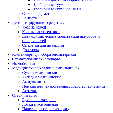
Пробирки вакуумные
Пробирки вакуумные ЭДТА
Стекла предметные
Ланцеты
Дезинфицирующие средства
Уход за кожей
Кожные антисептики
Дезинфицирующие средства для приборов и
поверхностей
Салфетки для инъекций
Дозаторы
Контейнеры для сбора биоматериала
Стоматологические товары
Иммобилизация
Медицинские укладки и ампульницы
Сумки медицинские
Укладки медицинские
Ампульницы
Пеналы для лекарственных средств, таблетницы
Аптечки
Стерилизация
Рукавный материал
Лотки и контейнеры
Пакеты для стерилизации