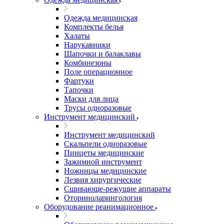
Одежда медицинская
Комплекты белья
Халаты
Нарукавники
Шапочки и балаклавы
Комбинезоны
Поле операционное
Фартуки
Тапочки
Маски для лица
Трусы одноразовые
Инструмент медицинский
Инструмент медицинский
Скальпели одноразовые
Пинцеты медицинские
Зажимной инструмент
Ножницы медицинские
Лезвия хирургические
Сшивающе-режущие аппараты
Оториноларингология
Оборудование реанимационное