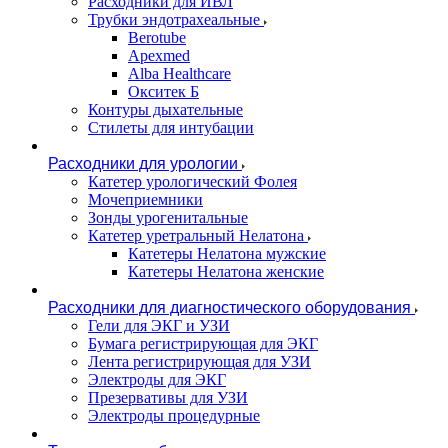
Расходники для ИВЛ
Трубки эндотрахеальные
Berotube
Apexmed
Alba Healthcare
Окситек Б
Контуры дыхательные
Стилеты для интубации
Расходники для урологии
Катетер урологический Фолея
Мочеприемники
Зонды урогенитальные
Катетер уретральный Нелатона
Катетеры Нелатона мужские
Катетеры Нелатона женские
Расходники для диагностического оборудования
Гели для ЭКГ и УЗИ
Бумага регистрирующая для ЭКГ
Лента регистрирующая для УЗИ
Электроды для ЭКГ
Презервативы для УЗИ
Электроды процедурные