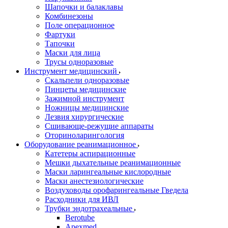
Шапочки и балаклавы
Комбинезоны
Поле операционное
Фартуки
Тапочки
Маски для лица
Трусы одноразовые
Инструмент медицинский
Скальпели одноразовые
Пинцеты медицинские
Зажимной инструмент
Ножницы медицинские
Лезвия хирургические
Сшивающе-режущие аппараты
Оториноларингология
Оборудование реанимационное
Катетеры аспирационные
Мешки дыхательные реанимационные
Маски ларингеальные кислородные
Маски анестезиологические
Воздуховоды орофарингеальные Гведела
Расходники для ИВЛ
Трубки эндотрахеальные
Berotube
Apexmed