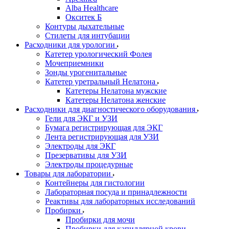
Alba Healthcare
Окситек Б
Контуры дыхательные
Стилеты для интубации
Расходники для урологии
Катетер урологический Фолея
Мочеприемники
Зонды урогенитальные
Катетер уретральный Нелатона
Катетеры Нелатона мужские
Катетеры Нелатона женские
Расходники для диагностического оборудования
Гели для ЭКГ и УЗИ
Бумага регистрирующая для ЭКГ
Лента регистрирующая для УЗИ
Электроды для ЭКГ
Презервативы для УЗИ
Электроды процедурные
Товары для лаборатории
Контейнеры для гистологии
Лабораторная посуда и принадлежности
Реактивы для лабораторных исследований
Пробирки
Пробирки для мочи
Пробирки для капиллярной крови