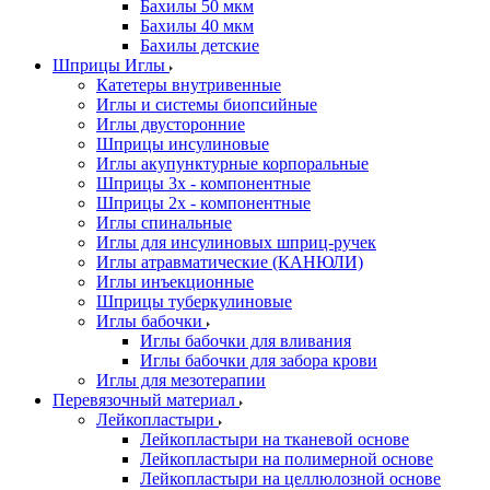
Бахилы 50 мкм
Бахилы 40 мкм
Бахилы детские
Шприцы Иглы
Катетеры внутривенные
Иглы и системы биопсийные
Иглы двусторонние
Шприцы инсулиновые
Иглы акупунктурные корпоральные
Шприцы 3х - компонентные
Шприцы 2х - компонентные
Иглы спинальные
Иглы для инсулиновых шприц-ручек
Иглы атравматические (КАНЮЛИ)
Иглы инъекционные
Шприцы туберкулиновые
Иглы бабочки
Иглы бабочки для вливания
Иглы бабочки для забора крови
Иглы для мезотерапии
Перевязочный материал
Лейкопластыри
Лейкопластыри на тканевой основе
Лейкопластыри на полимерной основе
Лейкопластыри на целлюлозной основе