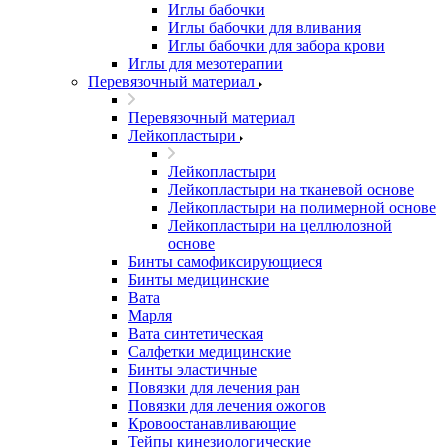
Иглы бабочки
Иглы бабочки для вливания
Иглы бабочки для забора крови
Иглы для мезотерапии
Перевязочный материал
Перевязочный материал
Лейкопластыри
Лейкопластыри
Лейкопластыри на тканевой основе
Лейкопластыри на полимерной основе
Лейкопластыри на целлюлозной
основе
Бинты самофиксирующиеся
Бинты медицинские
Вата
Марля
Вата синтетическая
Салфетки медицинские
Бинты эластичные
Повязки для лечения ран
Повязки для лечения ожогов
Кровоостанавливающие
Тейпы кинезиологические