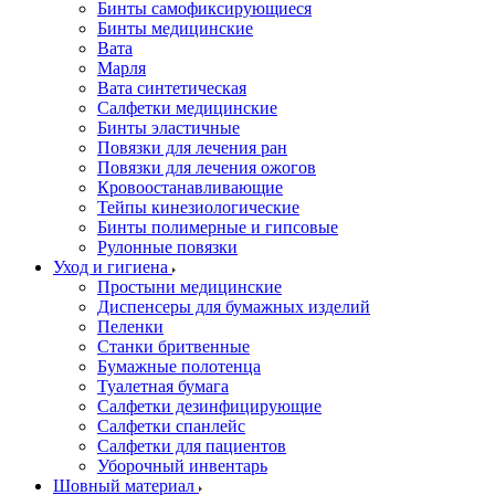
Бинты самофиксирующиеся
Бинты медицинские
Вата
Марля
Вата синтетическая
Салфетки медицинские
Бинты эластичные
Повязки для лечения ран
Повязки для лечения ожогов
Кровоостанавливающие
Тейпы кинезиологические
Бинты полимерные и гипсовые
Рулонные повязки
Уход и гигиена
Простыни медицинские
Диспенсеры для бумажных изделий
Пеленки
Станки бритвенные
Бумажные полотенца
Туалетная бумага
Салфетки дезинфицирующие
Салфетки спанлейс
Салфетки для пациентов
Уборочный инвентарь
Шовный материал