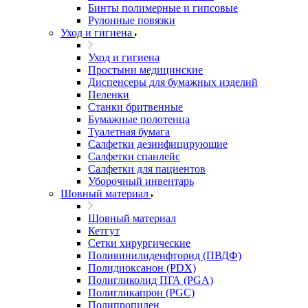
Бинты полимерные и гипсовые
Рулонные повязки
Уход и гигиена
Уход и гигиена
Простыни медицинские
Диспенсеры для бумажных изделий
Пеленки
Станки бритвенные
Бумажные полотенца
Туалетная бумага
Салфетки дезинфицирующие
Салфетки спанлейс
Салфетки для пациентов
Уборочный инвентарь
Шовный материал
Шовный материал
Кетгут
Сетки хирургические
Поливинилиденфторид (ПВДФ)
Полидиоксанон (PDX)
Полигликолид ПГА (PGA)
Полигликапрон (PGC)
Полипропилен