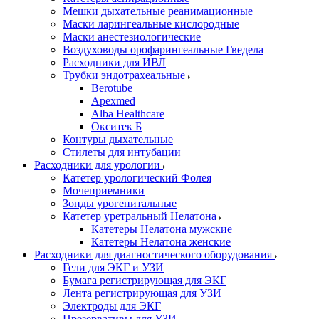
Мешки дыхательные реанимационные
Маски ларингеальные кислородные
Маски анестезиологические
Воздуховоды орофарингеальные Гведела
Расходники для ИВЛ
Трубки эндотрахеальные
Berotube
Apexmed
Alba Healthcare
Окситек Б
Контуры дыхательные
Стилеты для интубации
Расходники для урологии
Катетер урологический Фолея
Мочеприемники
Зонды урогенитальные
Катетер уретральный Нелатона
Катетеры Нелатона мужские
Катетеры Нелатона женские
Расходники для диагностического оборудования
Гели для ЭКГ и УЗИ
Бумага регистрирующая для ЭКГ
Лента регистрирующая для УЗИ
Электроды для ЭКГ
Презервативы для УЗИ