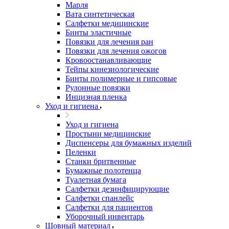
Марля
Вата синтетическая
Салфетки медицинские
Бинты эластичные
Повязки для лечения ран
Повязки для лечения ожогов
Кровоостанавливающие
Тейпы кинезиологические
Бинты полимерные и гипсовые
Рулонные повязки
Инцизная пленка
Уход и гигиена
Уход и гигиена
Простыни медицинские
Диспенсеры для бумажных изделий
Пеленки
Станки бритвенные
Бумажные полотенца
Туалетная бумага
Салфетки дезинфицирующие
Салфетки спанлейс
Салфетки для пациентов
Уборочный инвентарь
Шовный материал