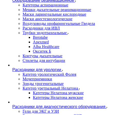
Оборудование реанимационное
Катетеры аспирационные
Мешки дыхательные реанимационные
Маски ларингеальные кислородные
Маски анестезиологические
Воздуховоды орофарингеальные Гведела
Расходники для ИВЛ
Трубки эндотрахеальные
Berotube
Apexmed
Alba Healthcare
Окситек Б
Контуры дыхательные
Стилеты для интубации
Расходники для урологии
Катетер урологический Фолея
Мочеприемники
Зонды урогенитальные
Катетер уретральный Нелатона
Катетеры Нелатона мужские
Катетеры Нелатона женские
Расходники для диагностического оборудования
Гели для ЭКГ и УЗИ