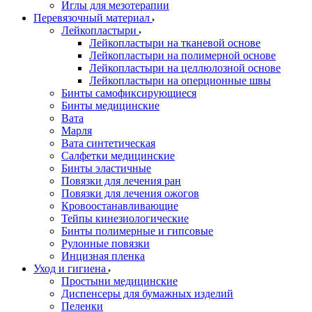
Иглы для мезотерапии
Перевязочный материал
Лейкопластыри
Лейкопластыри на тканевой основе
Лейкопластыри на полимерной основе
Лейкопластыри на целлюлозной основе
Лейкопластыри на оперционные швы
Бинты самофиксирующиеся
Бинты медицинские
Вата
Марля
Вата синтетическая
Салфетки медицинские
Бинты эластичные
Повязки для лечения ран
Повязки для лечения ожогов
Кровоостанавливающие
Тейпы кинезиологические
Бинты полимерные и гипсовые
Рулонные повязки
Инцизная пленка
Уход и гигиена
Простыни медицинские
Диспенсеры для бумажных изделий
Пеленки