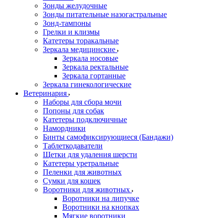
Зонды желудочные
Зонды питательные назогастральные
Зонд-тампоны
Грелки и клизмы
Катетеры торакальные
Зеркала медицинские
Зеркала носовые
Зеркала ректальные
Зеркала гортанные
Зеркала гинекологические
Ветеринария
Наборы для сбора мочи
Попоны для собак
Катетеры подключичные
Намордники
Бинты самофиксирующиеся (Бандажи)
Таблеткодаватели
Щетки для удаления шерсти
Катетеры уретральные
Пеленки для животных
Сумки для кошек
Воротники для животных
Воротники на липучке
Воротники на кнопках
Мягкие воротники