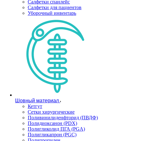
Салфетки спанлейс
Салфетки для пациентов
Уборочный инвентарь
Шовный материал
Кетгут
Сетки хирургические
Поливинилиденфторид (ПВДФ)
Полидиоксанон (PDX)
Полигликолид ПГА (PGA)
Полигликапрон (PGC)
Полипропилен