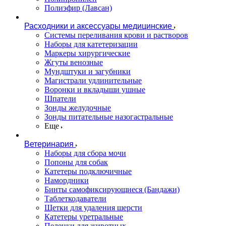
Полиэфир (Лавсан)
Расходники и аксессуары медицинские
Системы переливания крови и растворов
Наборы для катетеризации
Маркеры хирургические
Жгуты венозные
Мундштуки и загубники
Магистрали удлинительные
Воронки и вкладыши ушные
Шпатели
Зонды желудочные
Зонды питательные назогастральные
Еще
Ветеринария
Наборы для сбора мочи
Попоны для собак
Катетеры подключичные
Намордники
Бинты самофиксирующиеся (Бандажи)
Таблеткодаватели
Щетки для удаления шерсти
Катетеры уретральные
Пеленки для животных