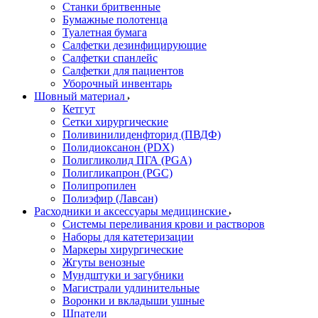
Станки бритвенные
Бумажные полотенца
Туалетная бумага
Салфетки дезинфицирующие
Салфетки спанлейс
Салфетки для пациентов
Уборочный инвентарь
Шовный материал
Кетгут
Сетки хирургические
Поливинилиденфторид (ПВДФ)
Полидиоксанон (PDX)
Полигликолид ПГА (PGA)
Полигликапрон (PGC)
Полипропилен
Полиэфир (Лавсан)
Расходники и аксессуары медицинские
Системы переливания крови и растворов
Наборы для катетеризации
Маркеры хирургические
Жгуты венозные
Мундштуки и загубники
Магистрали удлинительные
Воронки и вкладыши ушные
Шпатели