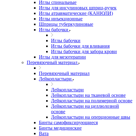
Иглы спинальные
Иглы для инсулиновых шприц-ручек
Иглы атравматические (КАНЮЛИ)
Иглы инъекционные
Шприцы туберкулиновые
Иглы бабочки
Иглы бабочки
Иглы бабочки для вливания
Иглы бабочки для забора крови
Иглы для мезотерапии
Перевязочный материал
Перевязочный материал
Лейкопластыри
Лейкопластыри
Лейкопластыри на тканевой основе
Лейкопластыри на полимерной основе
Лейкопластыри на целлюлозной
основе
Лейкопластыри на оперционные швы
Бинты самофиксирующиеся
Бинты медицинские
Вата