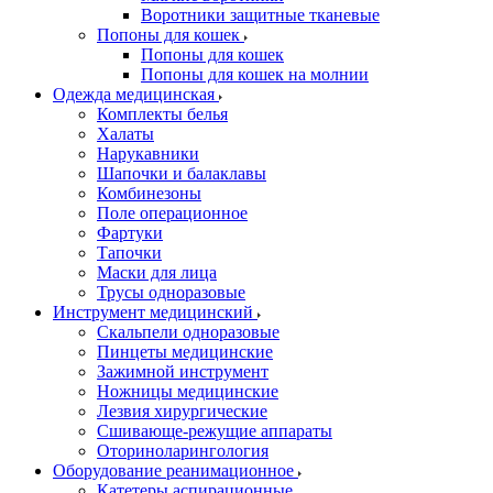
Воротники защитные тканевые
Попоны для кошек
Попоны для кошек
Попоны для кошек на молнии
Одежда медицинская
Комплекты белья
Халаты
Нарукавники
Шапочки и балаклавы
Комбинезоны
Поле операционное
Фартуки
Тапочки
Маски для лица
Трусы одноразовые
Инструмент медицинский
Скальпели одноразовые
Пинцеты медицинские
Зажимной инструмент
Ножницы медицинские
Лезвия хирургические
Сшивающе-режущие аппараты
Оториноларингология
Оборудование реанимационное
Катетеры аспирационные