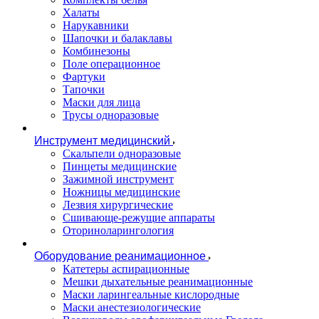
Халаты
Нарукавники
Шапочки и балаклавы
Комбинезоны
Поле операционное
Фартуки
Тапочки
Маски для лица
Трусы одноразовые
Инструмент медицинский
Скальпели одноразовые
Пинцеты медицинские
Зажимной инструмент
Ножницы медицинские
Лезвия хирургические
Сшивающе-режущие аппараты
Оториноларингология
Оборудование реанимационное
Катетеры аспирационные
Мешки дыхательные реанимационные
Маски ларингеальные кислородные
Маски анестезиологические