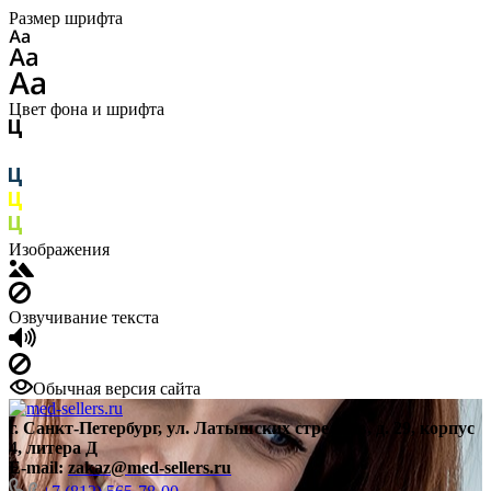
Размер шрифта
Цвет фона и шрифта
Изображения
Озвучивание текста
Обычная версия сайта
г. Санкт-Петербург, ул. Латышских стрелков, д. 29, корпус
4, литера Д
E-mail:
zakaz@med-sellers.ru