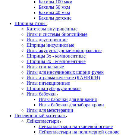
Бахилы 100 мкм
Бахилы 50 мкм
Бахилы 40 мкм
Бахилы детские
Шприцы Иглы
Катетеры внутривенные
Иглы и системы биопсийные
Иглы двусторонние
Шприцы инсулиновые
Иглы акупунктурные корпоральные
Шприцы 3х - компонентные
Шприцы 2х - компонентные
Иглы спинальные
Иглы для инсулиновых шприц-ручек
Иглы атравматические (КАНЮЛИ)
Иглы инъекционные
Шприцы туберкулиновые
Иглы бабочки
Иглы бабочки для вливания
Иглы бабочки для забора крови
Иглы для мезотерапии
Перевязочный материал
Лейкопластыри
Лейкопластыри на тканевой основе
Лейкопластыри на полимерной основе