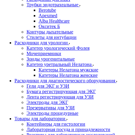
Трубки эндотрахеальные
Berotube
Apexmed
Alba Healthcare
Окситек Б
Контуры дыхательные
Стилеты для интубации
Расходники для урологии
Катетер урологический Фолея
Мочеприемники
Зонды урогенитальные
Катетер уретральный Нелатона
Катетеры Нелатона мужские
Катетеры Нелатона женские
Расходники для диагностического оборудования
Гели для ЭКГ и УЗИ
Бумага регистрирующая для ЭКГ
Лента регистрирующая для УЗИ
Электроды для ЭКГ
Презервативы для УЗИ
Электроды процедурные
Товары для лаборатории
Контейнеры для гистологии
Лабораторная посуда и принадлежности
Реактивы для лабораторных исследований