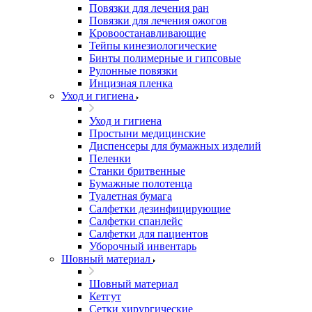
Повязки для лечения ран
Повязки для лечения ожогов
Кровоостанавливающие
Тейпы кинезиологические
Бинты полимерные и гипсовые
Рулонные повязки
Инцизная пленка
Уход и гигиена
Уход и гигиена
Простыни медицинские
Диспенсеры для бумажных изделий
Пеленки
Станки бритвенные
Бумажные полотенца
Туалетная бумага
Салфетки дезинфицирующие
Салфетки спанлейс
Салфетки для пациентов
Уборочный инвентарь
Шовный материал
Шовный материал
Кетгут
Сетки хирургические