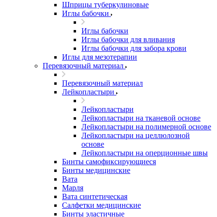
Шприцы туберкулиновые
Иглы бабочки
Иглы бабочки
Иглы бабочки для вливания
Иглы бабочки для забора крови
Иглы для мезотерапии
Перевязочный материал
Перевязочный материал
Лейкопластыри
Лейкопластыри
Лейкопластыри на тканевой основе
Лейкопластыри на полимерной основе
Лейкопластыри на целлюлозной
основе
Лейкопластыри на оперционные швы
Бинты самофиксирующиеся
Бинты медицинские
Вата
Марля
Вата синтетическая
Салфетки медицинские
Бинты эластичные