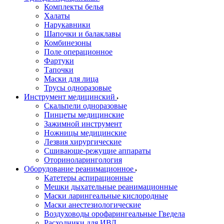
Комплекты белья
Халаты
Нарукавники
Шапочки и балаклавы
Комбинезоны
Поле операционное
Фартуки
Тапочки
Маски для лица
Трусы одноразовые
Инструмент медицинский
Скальпели одноразовые
Пинцеты медицинские
Зажимной инструмент
Ножницы медицинские
Лезвия хирургические
Сшивающе-режущие аппараты
Оториноларингология
Оборудование реанимационное
Катетеры аспирационные
Мешки дыхательные реанимационные
Маски ларингеальные кислородные
Маски анестезиологические
Воздуховоды орофарингеальные Гведела
Расходники для ИВЛ