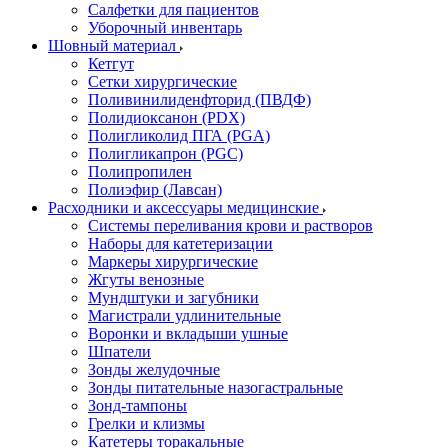
Салфетки для пациентов
Уборочный инвентарь
Шовный материал
Кетгут
Сетки хирургические
Поливинилиденфторид (ПВДФ)
Полидиоксанон (PDX)
Полигликолид ПГА (PGA)
Полигликапрон (PGC)
Полипропилен
Полиэфир (Лавсан)
Расходники и аксессуары медицинские
Системы переливания крови и растворов
Наборы для катетеризации
Маркеры хирургические
Жгуты венозные
Мундштуки и загубники
Магистрали удлинительные
Воронки и вкладыши ушные
Шпатели
Зонды желудочные
Зонды питательные назогастральные
Зонд-тампоны
Грелки и клизмы
Катетеры торакальные