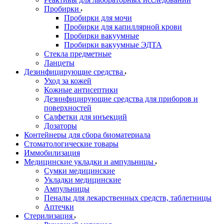
Пробирки
Пробирки для мочи
Пробирки для капиллярной крови
Пробирки вакуумные
Пробирки вакуумные ЭДТА
Стекла предметные
Ланцеты
Дезинфицирующие средства
Уход за кожей
Кожные антисептики
Дезинфицирующие средства для приборов и
поверхностей
Салфетки для инъекций
Дозаторы
Контейнеры для сбора биоматериала
Стоматологические товары
Иммобилизация
Медицинские укладки и ампульницы
Сумки медицинские
Укладки медицинские
Ампульницы
Пеналы для лекарственных средств, таблетницы
Аптечки
Стерилизация