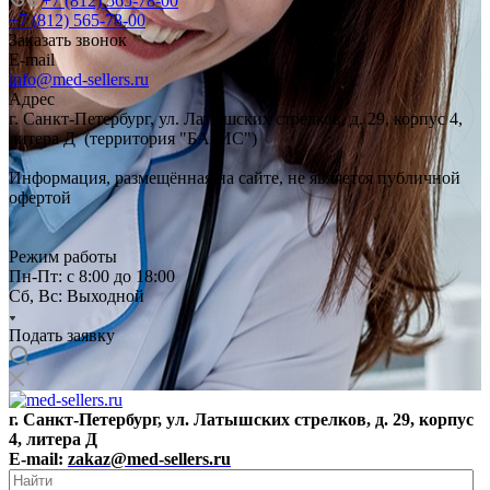
+7 (812) 565-78-00
+7 (812) 565-78-00
Заказать звонок
E-mail
info@med-sellers.ru
Адрес
г. Санкт-Петербург, ул. Латышских стрелков, д. 29, корпус 4,
литера Д (территория "БАЗИС")
Информация, размещённая на сайте, не является публичной
офертой
Режим работы
Пн-Пт: с 8:00 до 18:00
Сб, Вс: Выходной
Подать заявку
г. Санкт-Петербург, ул. Латышских стрелков, д. 29, корпус
4, литера Д
E-mail:
zakaz@med-sellers.ru