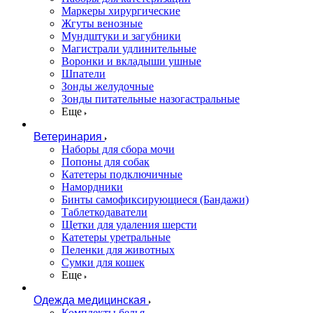
Маркеры хирургические
Жгуты венозные
Мундштуки и загубники
Магистрали удлинительные
Воронки и вкладыши ушные
Шпатели
Зонды желудочные
Зонды питательные назогастральные
Еще
Ветеринария
Наборы для сбора мочи
Попоны для собак
Катетеры подключичные
Намордники
Бинты самофиксирующиеся (Бандажи)
Таблеткодаватели
Щетки для удаления шерсти
Катетеры уретральные
Пеленки для животных
Сумки для кошек
Еще
Одежда медицинская
Комплекты белья