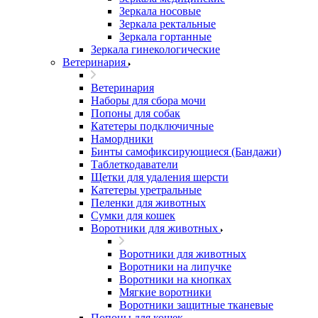
Зеркала носовые
Зеркала ректальные
Зеркала гортанные
Зеркала гинекологические
Ветеринария
Ветеринария
Наборы для сбора мочи
Попоны для собак
Катетеры подключичные
Намордники
Бинты самофиксирующиеся (Бандажи)
Таблеткодаватели
Щетки для удаления шерсти
Катетеры уретральные
Пеленки для животных
Сумки для кошек
Воротники для животных
Воротники для животных
Воротники на липучке
Воротники на кнопках
Мягкие воротники
Воротники защитные тканевые
Попоны для кошек