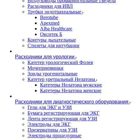
Воздуховоды орофарингеальные Гведела
Расходники для ИВЛ
Трубки эндотрахеальные
Berotube
Apexmed
Alba Healthcare
Окситек Б
Контуры дыхательные
Стилеты для интубации
Расходники для урологии
Катетер урологический Фолея
Мочеприемники
Зонды урогенитальные
Катетер уретральный Нелатона
Катетеры Нелатона мужские
Катетеры Нелатона женские
Расходники для диагностического оборудования
Гели для ЭКГ и УЗИ
Бумага регистрирующая для ЭКГ
Лента регистрирующая для УЗИ
Электроды для ЭКГ
Презервативы для УЗИ
Электроды процедурные