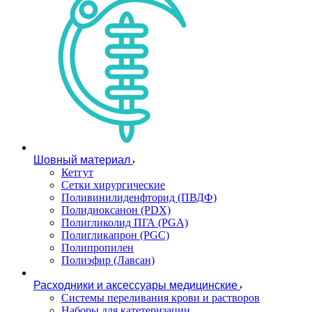
Шовный материал
Кетгут
Сетки хирургические
Поливинилиденфторид (ПВДФ)
Полидиоксанон (PDX)
Полигликолид ПГА (PGA)
Полигликапрон (PGC)
Полипропилен
Полиэфир (Лавсан)
Расходники и аксессуары медицинские
Системы переливания крови и растворов
Наборы для катетеризации