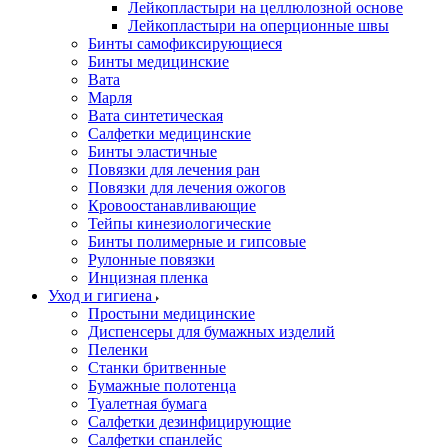
Лейкопластыри на целлюлозной основе
Лейкопластыри на оперционные швы
Бинты самофиксирующиеся
Бинты медицинские
Вата
Марля
Вата синтетическая
Салфетки медицинские
Бинты эластичные
Повязки для лечения ран
Повязки для лечения ожогов
Кровоостанавливающие
Тейпы кинезиологические
Бинты полимерные и гипсовые
Рулонные повязки
Инцизная пленка
Уход и гигиена
Простыни медицинские
Диспенсеры для бумажных изделий
Пеленки
Станки бритвенные
Бумажные полотенца
Туалетная бумага
Салфетки дезинфицирующие
Салфетки спанлейс