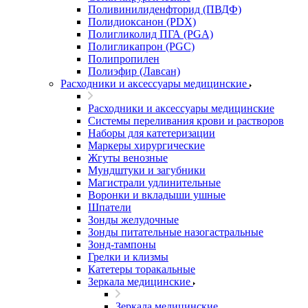
Поливинилиденфторид (ПВДФ)
Полидиоксанон (PDX)
Полигликолид ПГА (PGA)
Полигликапрон (PGC)
Полипропилен
Полиэфир (Лавсан)
Расходники и аксессуары медицинские
Расходники и аксессуары медицинские
Системы переливания крови и растворов
Наборы для катетеризации
Маркеры хирургические
Жгуты венозные
Мундштуки и загубники
Магистрали удлинительные
Воронки и вкладыши ушные
Шпатели
Зонды желудочные
Зонды питательные назогастральные
Зонд-тампоны
Грелки и клизмы
Катетеры торакальные
Зеркала медицинские
Зеркала медицинские