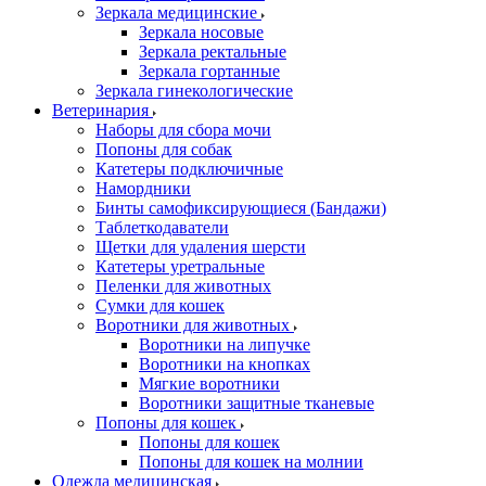
Зеркала медицинские
Зеркала носовые
Зеркала ректальные
Зеркала гортанные
Зеркала гинекологические
Ветеринария
Наборы для сбора мочи
Попоны для собак
Катетеры подключичные
Намордники
Бинты самофиксирующиеся (Бандажи)
Таблеткодаватели
Щетки для удаления шерсти
Катетеры уретральные
Пеленки для животных
Сумки для кошек
Воротники для животных
Воротники на липучке
Воротники на кнопках
Мягкие воротники
Воротники защитные тканевые
Попоны для кошек
Попоны для кошек
Попоны для кошек на молнии
Одежда медицинская