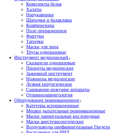
Комплекты белья
Халаты
Нарукавники
Шапочки и балаклавы
Комбинезоны
Поле операционное
Фартуки
Тапочки
Маски для лица
Трусы одноразовые
Инструмент медицинский
Скальпели одноразовые
Пинцеты медицинские
Зажимной инструмент
Ножницы медицинские
Лезвия хирургические
Сшивающе-режущие аппараты
Оториноларингология
Оборудование реанимационное
Катетеры аспирационные
Мешки дыхательные реанимационные
Маски ларингеальные кислородные
Маски анестезиологические
Воздуховоды орофарингеальные Гведела
Расходники для ИВЛ