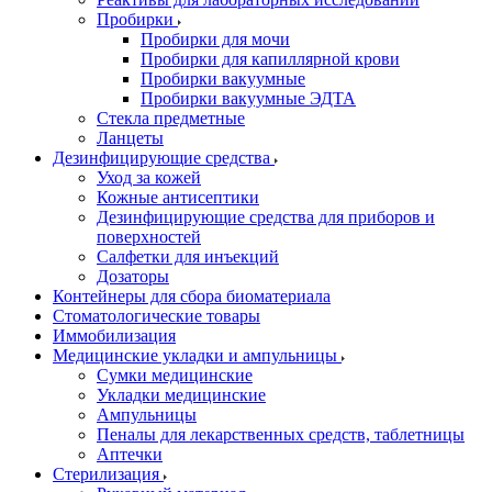
Пробирки
Пробирки для мочи
Пробирки для капиллярной крови
Пробирки вакуумные
Пробирки вакуумные ЭДТА
Стекла предметные
Ланцеты
Дезинфицирующие средства
Уход за кожей
Кожные антисептики
Дезинфицирующие средства для приборов и
поверхностей
Салфетки для инъекций
Дозаторы
Контейнеры для сбора биоматериала
Стоматологические товары
Иммобилизация
Медицинские укладки и ампульницы
Сумки медицинские
Укладки медицинские
Ампульницы
Пеналы для лекарственных средств, таблетницы
Аптечки
Стерилизация