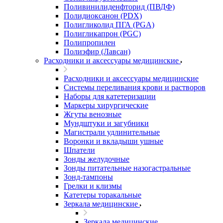
Поливинилиденфторид (ПВДФ)
Полидиоксанон (PDX)
Полигликолид ПГА (PGA)
Полигликапрон (PGC)
Полипропилен
Полиэфир (Лавсан)
Расходники и аксессуары медицинские
Расходники и аксессуары медицинские
Системы переливания крови и растворов
Наборы для катетеризации
Маркеры хирургические
Жгуты венозные
Мундштуки и загубники
Магистрали удлинительные
Воронки и вкладыши ушные
Шпатели
Зонды желудочные
Зонды питательные назогастральные
Зонд-тампоны
Грелки и клизмы
Катетеры торакальные
Зеркала медицинские
Зеркала медицинские