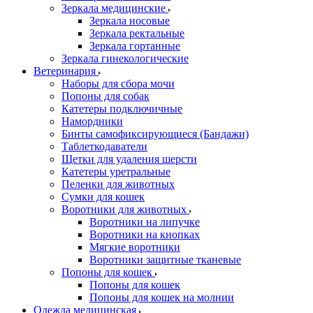
Зеркала медицинские
Зеркала носовые
Зеркала ректальные
Зеркала гортанные
Зеркала гинекологические
Ветеринария
Наборы для сбора мочи
Попоны для собак
Катетеры подключичные
Намордники
Бинты самофиксирующиеся (Бандажи)
Таблеткодаватели
Щетки для удаления шерсти
Катетеры уретральные
Пеленки для животных
Сумки для кошек
Воротники для животных
Воротники на липучке
Воротники на кнопках
Мягкие воротники
Воротники защитные тканевые
Попоны для кошек
Попоны для кошек
Попоны для кошек на молнии
Одежда медицинская