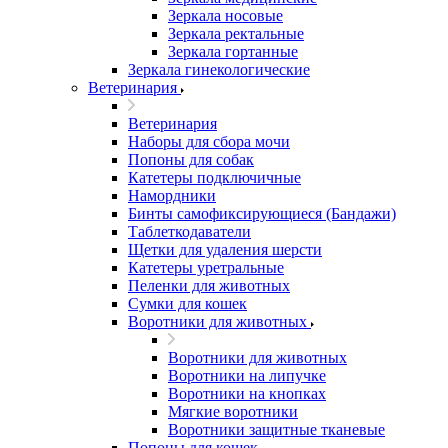
Зеркала носовые
Зеркала ректальные
Зеркала гортанные
Зеркала гинекологические
Ветеринария
Ветеринария
Наборы для сбора мочи
Попоны для собак
Катетеры подключичные
Намордники
Бинты самофиксирующиеся (Бандажи)
Таблеткодаватели
Щетки для удаления шерсти
Катетеры уретральные
Пеленки для животных
Сумки для кошек
Воротники для животных
Воротники для животных
Воротники на липучке
Воротники на кнопках
Мягкие воротники
Воротники защитные тканевые
Попоны для кошек