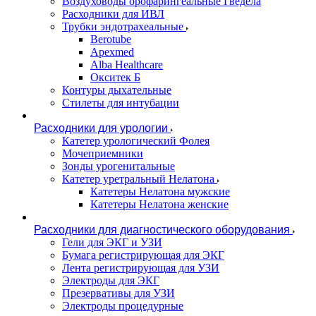
Воздуховоды орофарингеальные Гведела
Расходники для ИВЛ
Трубки эндотрахеальные
Berotube
Apexmed
Alba Healthcare
Окситек Б
Контуры дыхательные
Стилеты для интубации
Расходники для урологии
Катетер урологический Фолея
Мочеприемники
Зонды урогенитальные
Катетер уретральный Нелатона
Катетеры Нелатона мужские
Катетеры Нелатона женские
Расходники для диагностического оборудования
Гели для ЭКГ и УЗИ
Бумага регистрирующая для ЭКГ
Лента регистрирующая для УЗИ
Электроды для ЭКГ
Презервативы для УЗИ
Электроды процедурные