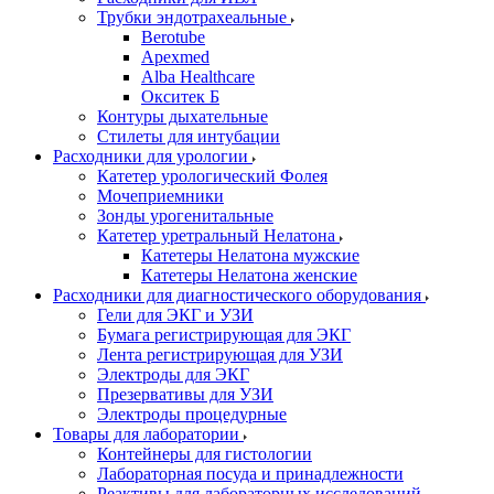
Трубки эндотрахеальные
Berotube
Apexmed
Alba Healthcare
Окситек Б
Контуры дыхательные
Стилеты для интубации
Расходники для урологии
Катетер урологический Фолея
Мочеприемники
Зонды урогенитальные
Катетер уретральный Нелатона
Катетеры Нелатона мужские
Катетеры Нелатона женские
Расходники для диагностического оборудования
Гели для ЭКГ и УЗИ
Бумага регистрирующая для ЭКГ
Лента регистрирующая для УЗИ
Электроды для ЭКГ
Презервативы для УЗИ
Электроды процедурные
Товары для лаборатории
Контейнеры для гистологии
Лабораторная посуда и принадлежности
Реактивы для лабораторных исследований