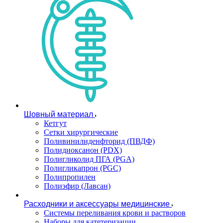
Шовный материал
Кетгут
Сетки хирургические
Поливинилиденфторид (ПВДФ)
Полидиоксанон (PDX)
Полигликолид ПГА (PGA)
Полигликапрон (PGC)
Полипропилен
Полиэфир (Лавсан)
Расходники и аксессуары медицинские
Системы переливания крови и растворов
Наборы для катетеризации