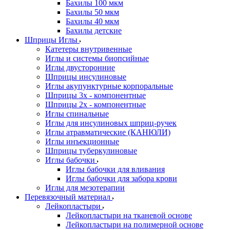
Бахилы 100 мкм
Бахилы 50 мкм
Бахилы 40 мкм
Бахилы детские
Шприцы Иглы
Катетеры внутривенные
Иглы и системы биопсийные
Иглы двусторонние
Шприцы инсулиновые
Иглы акупунктурные корпоральные
Шприцы 3х - компонентные
Шприцы 2х - компонентные
Иглы спинальные
Иглы для инсулиновых шприц-ручек
Иглы атравматические (КАНЮЛИ)
Иглы инъекционные
Шприцы туберкулиновые
Иглы бабочки
Иглы бабочки для вливания
Иглы бабочки для забора крови
Иглы для мезотерапии
Перевязочный материал
Лейкопластыри
Лейкопластыри на тканевой основе
Лейкопластыри на полимерной основе