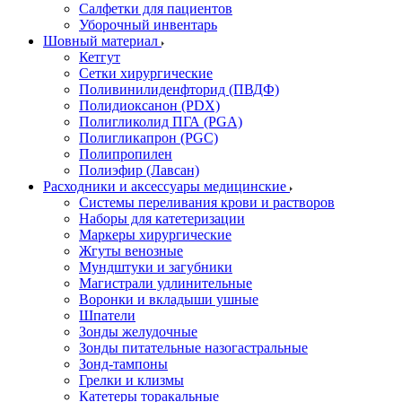
Салфетки для пациентов
Уборочный инвентарь
Шовный материал
Кетгут
Сетки хирургические
Поливинилиденфторид (ПВДФ)
Полидиоксанон (PDX)
Полигликолид ПГА (PGA)
Полигликапрон (PGC)
Полипропилен
Полиэфир (Лавсан)
Расходники и аксессуары медицинские
Системы переливания крови и растворов
Наборы для катетеризации
Маркеры хирургические
Жгуты венозные
Мундштуки и загубники
Магистрали удлинительные
Воронки и вкладыши ушные
Шпатели
Зонды желудочные
Зонды питательные назогастральные
Зонд-тампоны
Грелки и клизмы
Катетеры торакальные