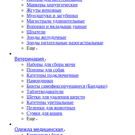
Маркеры хирургические
Жгуты венозные
Мундштуки и загубники
Магистрали удлинительные
Воронки и вкладыши ушные
Шпатели
Зонды желудочные
Зонды питательные назогастральные
Еще
Ветеринария
Наборы для сбора мочи
Попоны для собак
Катетеры подключичные
Намордники
Бинты самофиксирующиеся (Бандажи)
Таблеткодаватели
Щетки для удаления шерсти
Катетеры уретральные
Пеленки для животных
Сумки для кошек
Еще
Одежда медицинская
Комплекты белья