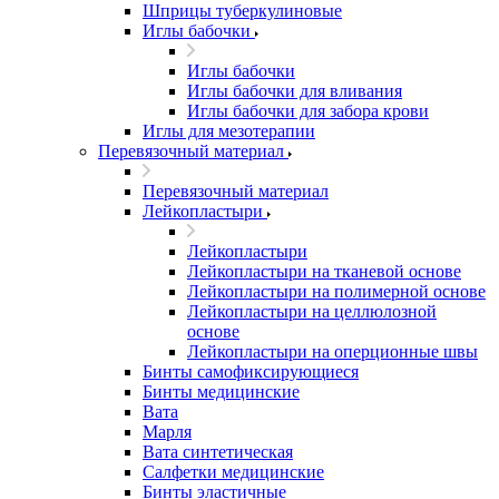
Шприцы туберкулиновые
Иглы бабочки
Иглы бабочки
Иглы бабочки для вливания
Иглы бабочки для забора крови
Иглы для мезотерапии
Перевязочный материал
Перевязочный материал
Лейкопластыри
Лейкопластыри
Лейкопластыри на тканевой основе
Лейкопластыри на полимерной основе
Лейкопластыри на целлюлозной
основе
Лейкопластыри на оперционные швы
Бинты самофиксирующиеся
Бинты медицинские
Вата
Марля
Вата синтетическая
Салфетки медицинские
Бинты эластичные