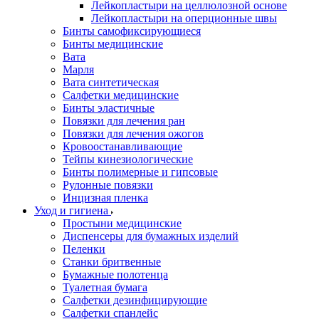
Лейкопластыри на целлюлозной основе
Лейкопластыри на оперционные швы
Бинты самофиксирующиеся
Бинты медицинские
Вата
Марля
Вата синтетическая
Салфетки медицинские
Бинты эластичные
Повязки для лечения ран
Повязки для лечения ожогов
Кровоостанавливающие
Тейпы кинезиологические
Бинты полимерные и гипсовые
Рулонные повязки
Инцизная пленка
Уход и гигиена
Простыни медицинские
Диспенсеры для бумажных изделий
Пеленки
Станки бритвенные
Бумажные полотенца
Туалетная бумага
Салфетки дезинфицирующие
Салфетки спанлейс