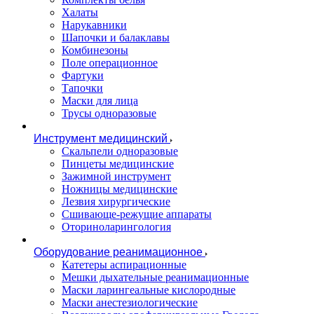
Халаты
Нарукавники
Шапочки и балаклавы
Комбинезоны
Поле операционное
Фартуки
Тапочки
Маски для лица
Трусы одноразовые
Инструмент медицинский
Скальпели одноразовые
Пинцеты медицинские
Зажимной инструмент
Ножницы медицинские
Лезвия хирургические
Сшивающе-режущие аппараты
Оториноларингология
Оборудование реанимационное
Катетеры аспирационные
Мешки дыхательные реанимационные
Маски ларингеальные кислородные
Маски анестезиологические