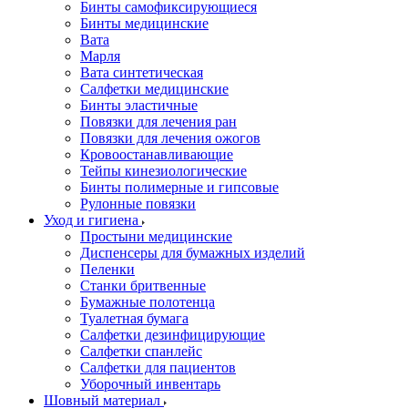
Бинты самофиксирующиеся
Бинты медицинские
Вата
Марля
Вата синтетическая
Салфетки медицинские
Бинты эластичные
Повязки для лечения ран
Повязки для лечения ожогов
Кровоостанавливающие
Тейпы кинезиологические
Бинты полимерные и гипсовые
Рулонные повязки
Уход и гигиена
Простыни медицинские
Диспенсеры для бумажных изделий
Пеленки
Станки бритвенные
Бумажные полотенца
Туалетная бумага
Салфетки дезинфицирующие
Салфетки спанлейс
Салфетки для пациентов
Уборочный инвентарь
Шовный материал