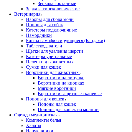
Зеркала гортанные
Зеркала гинекологические
Ветеринария
Наборы для сбора мочи
Попоны для собак
Катетеры подключичные
Намордники
Бинты самофиксирующиеся (Бандажи)
Таблеткодаватели
Щетки для удаления шерсти
Катетеры уретральные
Пеленки для животных
Сумки для кошек
Воротники для животных
Воротники на липучке
Воротники на кнопках
Мягкие воротники
Воротники защитные тканевые
Попоны для кошек
Попоны для кошек
Попоны для кошек на молнии
Одежда медицинская
Комплекты белья
Халаты
Нарукавники