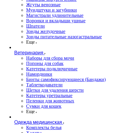
Жгуты венозные
Мундштуки и загубники
Магистрали удлинительные
Воронки и вкладыши ушные
Шпатели
Зонды желудочные
Зонды питательные назогастральные
Еще
Ветеринария
Наборы для сбора мочи
Попоны для собак
Катетеры подключичные
Намордники
Бинты самофиксирующиеся (Бандажи)
Таблеткодаватели
Щетки для удаления шерсти
Катетеры уретральные
Пеленки для животных
Сумки для кошек
Еще
Одежда медицинская
Комплекты белья
Халаты