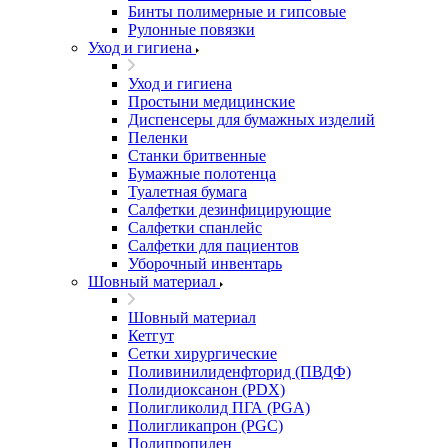
Бинты полимерные и гипсовые
Рулонные повязки
Уход и гигиена
Уход и гигиена
Простыни медицинские
Диспенсеры для бумажных изделий
Пеленки
Станки бритвенные
Бумажные полотенца
Туалетная бумага
Салфетки дезинфицирующие
Салфетки спанлейс
Салфетки для пациентов
Уборочный инвентарь
Шовный материал
Шовный материал
Кетгут
Сетки хирургические
Поливинилиденфторид (ПВДФ)
Полидиоксанон (PDX)
Полигликолид ПГА (PGA)
Полигликапрон (PGC)
Полипропилен