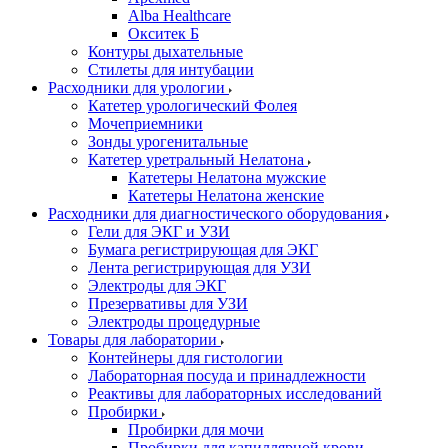
Alba Healthcare
Окситек Б
Контуры дыхательные
Стилеты для интубации
Расходники для урологии
Катетер урологический Фолея
Мочеприемники
Зонды урогенитальные
Катетер уретральный Нелатона
Катетеры Нелатона мужские
Катетеры Нелатона женские
Расходники для диагностического оборудования
Гели для ЭКГ и УЗИ
Бумага регистрирующая для ЭКГ
Лента регистрирующая для УЗИ
Электроды для ЭКГ
Презервативы для УЗИ
Электроды процедурные
Товары для лаборатории
Контейнеры для гистологии
Лабораторная посуда и принадлежности
Реактивы для лабораторных исследований
Пробирки
Пробирки для мочи
Пробирки для капиллярной крови