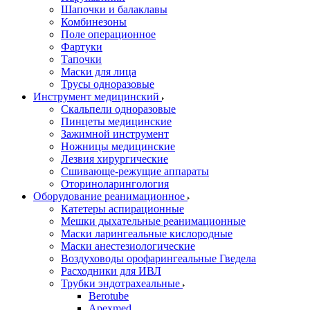
Шапочки и балаклавы
Комбинезоны
Поле операционное
Фартуки
Тапочки
Маски для лица
Трусы одноразовые
Инструмент медицинский
Скальпели одноразовые
Пинцеты медицинские
Зажимной инструмент
Ножницы медицинские
Лезвия хирургические
Сшивающе-режущие аппараты
Оториноларингология
Оборудование реанимационное
Катетеры аспирационные
Мешки дыхательные реанимационные
Маски ларингеальные кислородные
Маски анестезиологические
Воздуховоды орофарингеальные Гведела
Расходники для ИВЛ
Трубки эндотрахеальные
Berotube
Apexmed