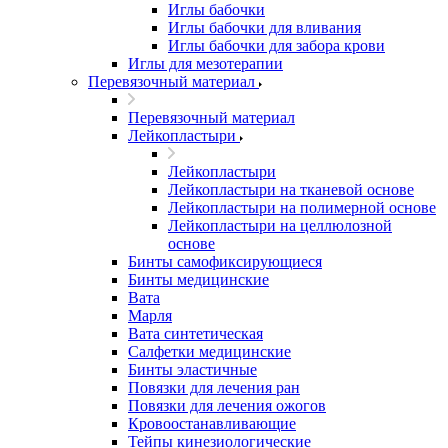
Иглы бабочки
Иглы бабочки для вливания
Иглы бабочки для забора крови
Иглы для мезотерапии
Перевязочный материал
Перевязочный материал
Лейкопластыри
Лейкопластыри
Лейкопластыри на тканевой основе
Лейкопластыри на полимерной основе
Лейкопластыри на целлюлозной
основе
Бинты самофиксирующиеся
Бинты медицинские
Вата
Марля
Вата синтетическая
Салфетки медицинские
Бинты эластичные
Повязки для лечения ран
Повязки для лечения ожогов
Кровоостанавливающие
Тейпы кинезиологические