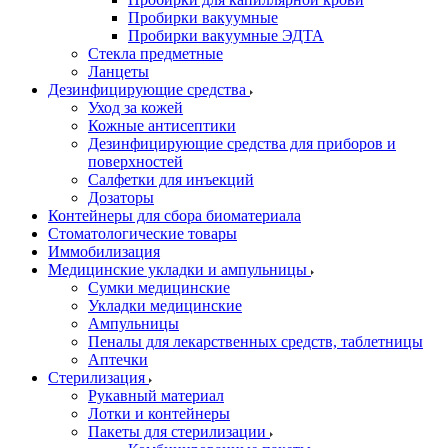
Пробирки вакуумные
Пробирки вакуумные ЭДТА
Стекла предметные
Ланцеты
Дезинфицирующие средства
Уход за кожей
Кожные антисептики
Дезинфицирующие средства для приборов и
поверхностей
Салфетки для инъекций
Дозаторы
Контейнеры для сбора биоматериала
Стоматологические товары
Иммобилизация
Медицинские укладки и ампульницы
Сумки медицинские
Укладки медицинские
Ампульницы
Пеналы для лекарственных средств, таблетницы
Аптечки
Стерилизация
Рукавный материал
Лотки и контейнеры
Пакеты для стерилизации