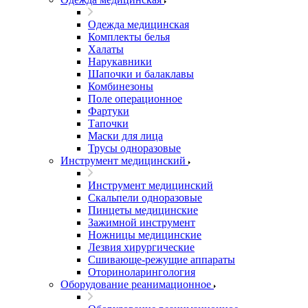
Одежда медицинская
Комплекты белья
Халаты
Нарукавники
Шапочки и балаклавы
Комбинезоны
Поле операционное
Фартуки
Тапочки
Маски для лица
Трусы одноразовые
Инструмент медицинский
Инструмент медицинский
Скальпели одноразовые
Пинцеты медицинские
Зажимной инструмент
Ножницы медицинские
Лезвия хирургические
Сшивающе-режущие аппараты
Оториноларингология
Оборудование реанимационное