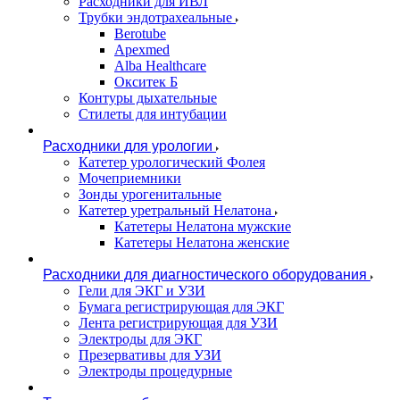
Расходники для ИВЛ
Трубки эндотрахеальные
Berotube
Apexmed
Alba Healthcare
Окситек Б
Контуры дыхательные
Стилеты для интубации
Расходники для урологии
Катетер урологический Фолея
Мочеприемники
Зонды урогенитальные
Катетер уретральный Нелатона
Катетеры Нелатона мужские
Катетеры Нелатона женские
Расходники для диагностического оборудования
Гели для ЭКГ и УЗИ
Бумага регистрирующая для ЭКГ
Лента регистрирующая для УЗИ
Электроды для ЭКГ
Презервативы для УЗИ
Электроды процедурные