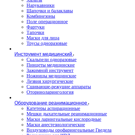
Нарукавники
Шапочки и балаклавы
Комбинезоны
Поле операционное
Фартуки
Тапочки
Маски для лица
Трусы одноразовые
Инструмент медицинский
Скальпели одноразовые
Пинцеты медицинские
Зажимной инструмент
Ножницы медицинские
Лезвия хирургические
Сшивающе-режущие аппараты
Оториноларингология
Оборудование реанимационное
Катетеры аспирационные
Мешки дыхательные реанимационные
Маски ларингеальные кислородные
Маски анестезиологические
Воздуховоды орофарингеальные Гведела