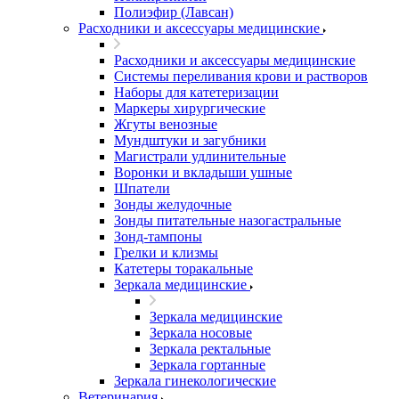
Полиэфир (Лавсан)
Расходники и аксессуары медицинские
Расходники и аксессуары медицинские
Системы переливания крови и растворов
Наборы для катетеризации
Маркеры хирургические
Жгуты венозные
Мундштуки и загубники
Магистрали удлинительные
Воронки и вкладыши ушные
Шпатели
Зонды желудочные
Зонды питательные назогастральные
Зонд-тампоны
Грелки и клизмы
Катетеры торакальные
Зеркала медицинские
Зеркала медицинские
Зеркала носовые
Зеркала ректальные
Зеркала гортанные
Зеркала гинекологические
Ветеринария