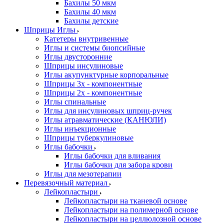
Бахилы 50 мкм
Бахилы 40 мкм
Бахилы детские
Шприцы Иглы
Катетеры внутривенные
Иглы и системы биопсийные
Иглы двусторонние
Шприцы инсулиновые
Иглы акупунктурные корпоральные
Шприцы 3х - компонентные
Шприцы 2х - компонентные
Иглы спинальные
Иглы для инсулиновых шприц-ручек
Иглы атравматические (КАНЮЛИ)
Иглы инъекционные
Шприцы туберкулиновые
Иглы бабочки
Иглы бабочки для вливания
Иглы бабочки для забора крови
Иглы для мезотерапии
Перевязочный материал
Лейкопластыри
Лейкопластыри на тканевой основе
Лейкопластыри на полимерной основе
Лейкопластыри на целлюлозной основе