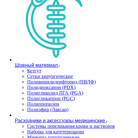
Шовный материал
Кетгут
Сетки хирургические
Поливинилиденфторид (ПВДФ)
Полидиоксанон (PDX)
Полигликолид ПГА (PGA)
Полигликапрон (PGC)
Полипропилен
Полиэфир (Лавсан)
Расходники и аксессуары медицинские
Системы переливания крови и растворов
Наборы для катетеризации
Маркеры хирургические