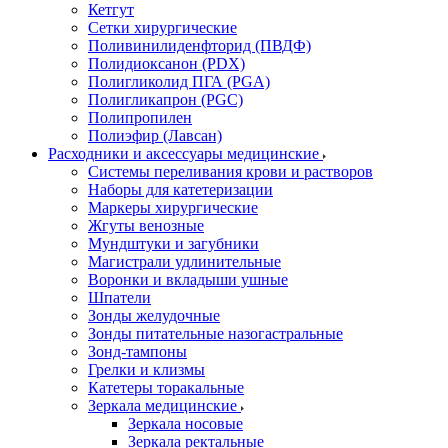
Кетгут
Сетки хирургические
Поливинилиденфторид (ПВДФ)
Полидиоксанон (PDX)
Полигликолид ПГА (PGA)
Полигликапрон (PGC)
Полипропилен
Полиэфир (Лавсан)
Расходники и аксессуары медицинские
Системы переливания крови и растворов
Наборы для катетеризации
Маркеры хирургические
Жгуты венозные
Мундштуки и загубники
Магистрали удлинительные
Воронки и вкладыши ушные
Шпатели
Зонды желудочные
Зонды питательные назогастральные
Зонд-тампоны
Грелки и клизмы
Катетеры торакальные
Зеркала медицинские
Зеркала носовые
Зеркала ректальные