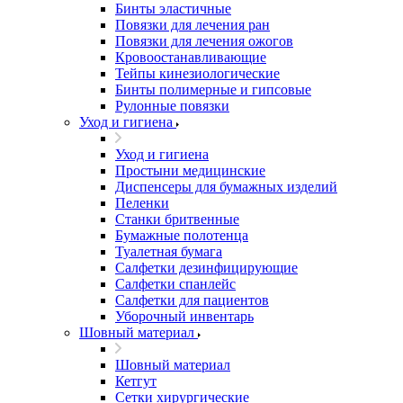
Бинты эластичные
Повязки для лечения ран
Повязки для лечения ожогов
Кровоостанавливающие
Тейпы кинезиологические
Бинты полимерные и гипсовые
Рулонные повязки
Уход и гигиена
Уход и гигиена
Простыни медицинские
Диспенсеры для бумажных изделий
Пеленки
Станки бритвенные
Бумажные полотенца
Туалетная бумага
Салфетки дезинфицирующие
Салфетки спанлейс
Салфетки для пациентов
Уборочный инвентарь
Шовный материал
Шовный материал
Кетгут
Сетки хирургические