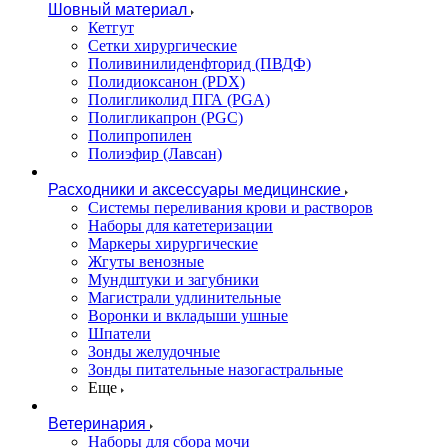
Шовный материал
Кетгут
Сетки хирургические
Поливинилиденфторид (ПВДФ)
Полидиоксанон (PDX)
Полигликолид ПГА (PGA)
Полигликапрон (PGC)
Полипропилен
Полиэфир (Лавсан)
Расходники и аксессуары медицинские
Системы переливания крови и растворов
Наборы для катетеризации
Маркеры хирургические
Жгуты венозные
Мундштуки и загубники
Магистрали удлинительные
Воронки и вкладыши ушные
Шпатели
Зонды желудочные
Зонды питательные назогастральные
Еще
Ветеринария
Наборы для сбора мочи