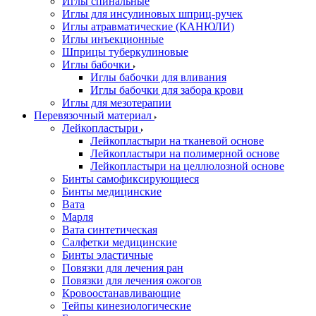
Иглы спинальные
Иглы для инсулиновых шприц-ручек
Иглы атравматические (КАНЮЛИ)
Иглы инъекционные
Шприцы туберкулиновые
Иглы бабочки
Иглы бабочки для вливания
Иглы бабочки для забора крови
Иглы для мезотерапии
Перевязочный материал
Лейкопластыри
Лейкопластыри на тканевой основе
Лейкопластыри на полимерной основе
Лейкопластыри на целлюлозной основе
Бинты самофиксирующиеся
Бинты медицинские
Вата
Марля
Вата синтетическая
Салфетки медицинские
Бинты эластичные
Повязки для лечения ран
Повязки для лечения ожогов
Кровоостанавливающие
Тейпы кинезиологические