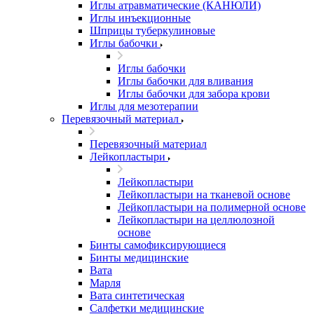
Иглы атравматические (КАНЮЛИ)
Иглы инъекционные
Шприцы туберкулиновые
Иглы бабочки
Иглы бабочки
Иглы бабочки для вливания
Иглы бабочки для забора крови
Иглы для мезотерапии
Перевязочный материал
Перевязочный материал
Лейкопластыри
Лейкопластыри
Лейкопластыри на тканевой основе
Лейкопластыри на полимерной основе
Лейкопластыри на целлюлозной
основе
Бинты самофиксирующиеся
Бинты медицинские
Вата
Марля
Вата синтетическая
Салфетки медицинские