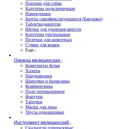
Попоны для собак
Катетеры подключичные
Намордники
Бинты самофиксирующиеся (Бандажи)
Таблеткодаватели
Щетки для удаления шерсти
Катетеры уретральные
Пеленки для животных
Сумки для кошек
Еще
Одежда медицинская
Комплекты белья
Халаты
Нарукавники
Шапочки и балаклавы
Комбинезоны
Поле операционное
Фартуки
Тапочки
Маски для лица
Трусы одноразовые
Инструмент медицинский
Скальпели одноразовые