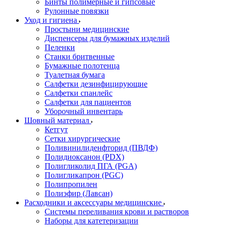
Бинты полимерные и гипсовые
Рулонные повязки
Уход и гигиена
Простыни медицинские
Диспенсеры для бумажных изделий
Пеленки
Станки бритвенные
Бумажные полотенца
Туалетная бумага
Салфетки дезинфицирующие
Салфетки спанлейс
Салфетки для пациентов
Уборочный инвентарь
Шовный материал
Кетгут
Сетки хирургические
Поливинилиденфторид (ПВДФ)
Полидиоксанон (PDX)
Полигликолид ПГА (PGA)
Полигликапрон (PGC)
Полипропилен
Полиэфир (Лавсан)
Расходники и аксессуары медицинские
Системы переливания крови и растворов
Наборы для катетеризации