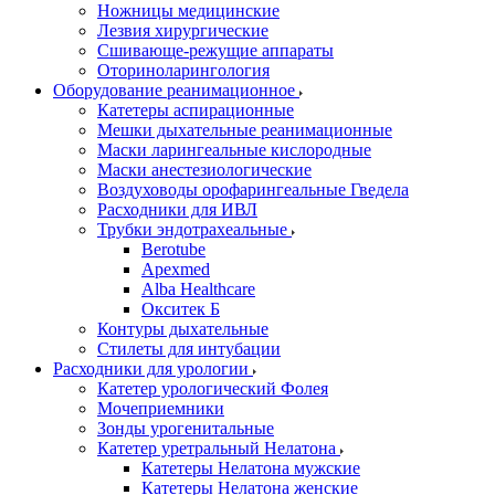
Ножницы медицинские
Лезвия хирургические
Сшивающе-режущие аппараты
Оториноларингология
Оборудование реанимационное
Катетеры аспирационные
Мешки дыхательные реанимационные
Маски ларингеальные кислородные
Маски анестезиологические
Воздуховоды орофарингеальные Гведела
Расходники для ИВЛ
Трубки эндотрахеальные
Berotube
Apexmed
Alba Healthcare
Окситек Б
Контуры дыхательные
Стилеты для интубации
Расходники для урологии
Катетер урологический Фолея
Мочеприемники
Зонды урогенитальные
Катетер уретральный Нелатона
Катетеры Нелатона мужские
Катетеры Нелатона женские