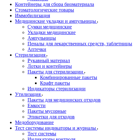
Контейнеры для сбора биоматериала
Стоматологические товары
Иммобилизация
Медицинские укладки и ампульницы
Сумки медицинские
Укладки медицинские
Ампульницы
Пеналы для лекарственных средств, таблетницы
Аптечки
Стерилизация
Рукавный материал
Лотки и контейнеры
Пакеты для стерилизации
Комбинированные пакеты
Крафт пакеты
Индикаторы стерилизации
Утилизация
Пакеты для медицинских отходов
Емкости
Пакеты мусорные
Этикетки для отходов
Медоборудование
Тест системы индикаторы и журналы
Тест системы
Индикаторы контроля