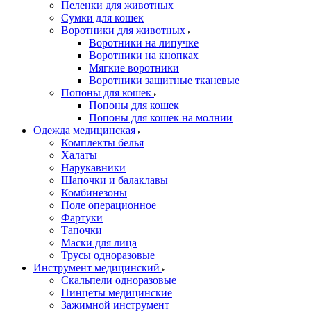
Пеленки для животных
Сумки для кошек
Воротники для животных
Воротники на липучке
Воротники на кнопках
Мягкие воротники
Воротники защитные тканевые
Попоны для кошек
Попоны для кошек
Попоны для кошек на молнии
Одежда медицинская
Комплекты белья
Халаты
Нарукавники
Шапочки и балаклавы
Комбинезоны
Поле операционное
Фартуки
Тапочки
Маски для лица
Трусы одноразовые
Инструмент медицинский
Скальпели одноразовые
Пинцеты медицинские
Зажимной инструмент