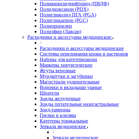
Поливинилиденфторид (ПВДФ)
Полидиоксанон (PDX)
Полигликолид ПГА (PGA)
Полигликапрон (PGC)
Полипропилен
Полиэфир (Лавсан)
Расходники и аксессуары медицинские
Расходники и аксессуары медицинские
Системы переливания крови и растворов
Наборы для катетеризации
Маркеры хирургические
Жгуты венозные
Мундштуки и загубники
Магистрали удлинительные
Воронки и вкладыши ушные
Шпатели
Зонды желудочные
Зонды питательные назогастральные
Зонд-тампоны
Грелки и клизмы
Катетеры торакальные
Зеркала медицинские
Зеркала медицинские