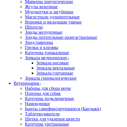
Маркеры хирургические
Жгуты венозные
Мундштуки и загубники
Магистрали удлинительные
Воронки и вкладыши ушные
Шпатели
Зонды желудочные
Зонды питательные назогастральные
Зонд-тампоны
Грелки и клизмы
Катетеры торакальные
Зеркала медицинские
Зеркала носовые
Зеркала ректальные
Зеркала гортанные
Зеркала гинекологические
Ветеринария
Наборы для сбора мочи
Попоны для собак
Катетеры подключичные
Намордники
Бинты самофиксирующиеся (Бандажи)
Таблеткодаватели
Щетки для удаления шерсти
Катетеры уретральные