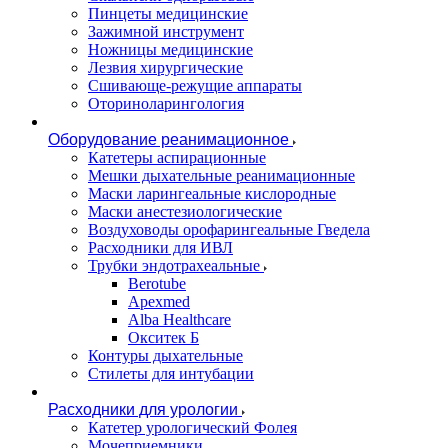
Пинцеты медицинские
Зажимной инструмент
Ножницы медицинские
Лезвия хирургические
Сшивающе-режущие аппараты
Оториноларингология
Оборудование реанимационное
Катетеры аспирационные
Мешки дыхательные реанимационные
Маски ларингеальные кислородные
Маски анестезиологические
Воздуховоды орофарингеальные Гведела
Расходники для ИВЛ
Трубки эндотрахеальные
Berotube
Apexmed
Alba Healthcare
Окситек Б
Контуры дыхательные
Стилеты для интубации
Расходники для урологии
Катетер урологический Фолея
Мочеприемники