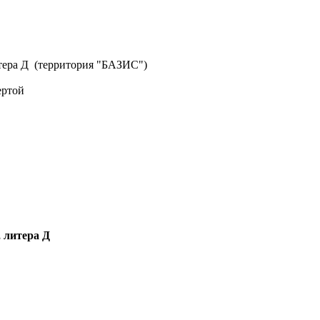
литера Д (территория "БАЗИС")
ертой
, литера Д