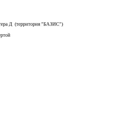
литера Д (территория "БАЗИС")
ертой