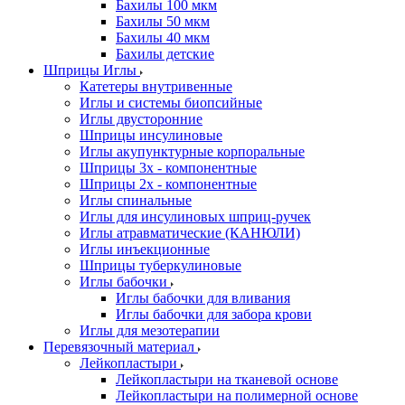
Бахилы 100 мкм
Бахилы 50 мкм
Бахилы 40 мкм
Бахилы детские
Шприцы Иглы
Катетеры внутривенные
Иглы и системы биопсийные
Иглы двусторонние
Шприцы инсулиновые
Иглы акупунктурные корпоральные
Шприцы 3х - компонентные
Шприцы 2х - компонентные
Иглы спинальные
Иглы для инсулиновых шприц-ручек
Иглы атравматические (КАНЮЛИ)
Иглы инъекционные
Шприцы туберкулиновые
Иглы бабочки
Иглы бабочки для вливания
Иглы бабочки для забора крови
Иглы для мезотерапии
Перевязочный материал
Лейкопластыри
Лейкопластыри на тканевой основе
Лейкопластыри на полимерной основе