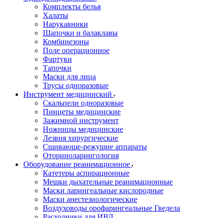
Комплекты белья
Халаты
Нарукавники
Шапочки и балаклавы
Комбинезоны
Поле операционное
Фартуки
Тапочки
Маски для лица
Трусы одноразовые
Инструмент медицинский
Скальпели одноразовые
Пинцеты медицинские
Зажимной инструмент
Ножницы медицинские
Лезвия хирургические
Сшивающе-режущие аппараты
Оториноларингология
Оборудование реанимационное
Катетеры аспирационные
Мешки дыхательные реанимационные
Маски ларингеальные кислородные
Маски анестезиологические
Воздуховоды орофарингеальные Гведела
Расходники для ИВЛ