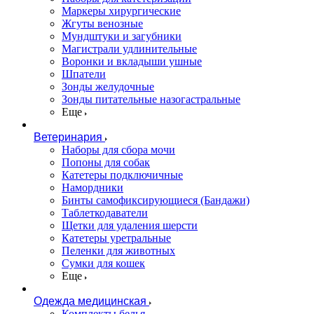
Маркеры хирургические
Жгуты венозные
Мундштуки и загубники
Магистрали удлинительные
Воронки и вкладыши ушные
Шпатели
Зонды желудочные
Зонды питательные назогастральные
Еще
Ветеринария
Наборы для сбора мочи
Попоны для собак
Катетеры подключичные
Намордники
Бинты самофиксирующиеся (Бандажи)
Таблеткодаватели
Щетки для удаления шерсти
Катетеры уретральные
Пеленки для животных
Сумки для кошек
Еще
Одежда медицинская
Комплекты белья