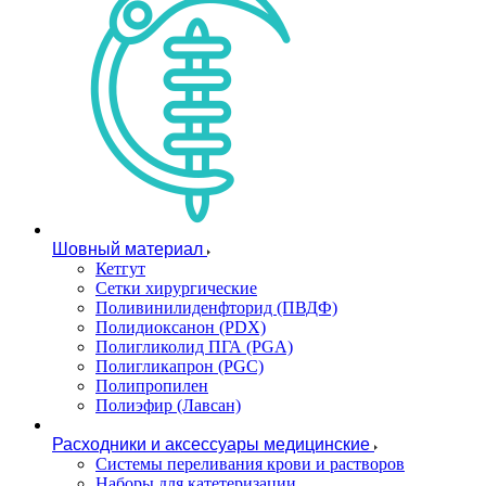
Шовный материал
Кетгут
Сетки хирургические
Поливинилиденфторид (ПВДФ)
Полидиоксанон (PDX)
Полигликолид ПГА (PGA)
Полигликапрон (PGC)
Полипропилен
Полиэфир (Лавсан)
Расходники и аксессуары медицинские
Системы переливания крови и растворов
Наборы для катетеризации