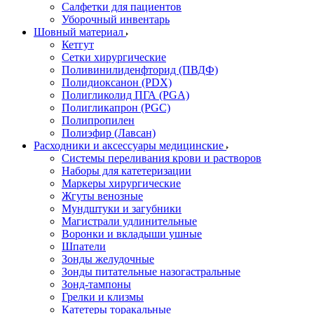
Салфетки для пациентов
Уборочный инвентарь
Шовный материал
Кетгут
Сетки хирургические
Поливинилиденфторид (ПВДФ)
Полидиоксанон (PDX)
Полигликолид ПГА (PGA)
Полигликапрон (PGC)
Полипропилен
Полиэфир (Лавсан)
Расходники и аксессуары медицинские
Системы переливания крови и растворов
Наборы для катетеризации
Маркеры хирургические
Жгуты венозные
Мундштуки и загубники
Магистрали удлинительные
Воронки и вкладыши ушные
Шпатели
Зонды желудочные
Зонды питательные назогастральные
Зонд-тампоны
Грелки и клизмы
Катетеры торакальные