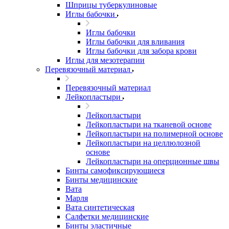
Шприцы туберкулиновые
Иглы бабочки
Иглы бабочки
Иглы бабочки для вливания
Иглы бабочки для забора крови
Иглы для мезотерапии
Перевязочный материал
Перевязочный материал
Лейкопластыри
Лейкопластыри
Лейкопластыри на тканевой основе
Лейкопластыри на полимерной основе
Лейкопластыри на целлюлозной
основе
Лейкопластыри на оперционные швы
Бинты самофиксирующиеся
Бинты медицинские
Вата
Марля
Вата синтетическая
Салфетки медицинские
Бинты эластичные