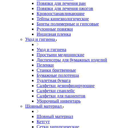
Повязки для лечения ран
Повязки для лечения ожогов
Кровоостанавливающие
Тейпы кинезиологические
Бинты полимерные и гипсовые
Рулонные повязки
Инцизная пленка
Уход и гигиена
Уход и гигиена
Простыни медицинские
Диспенсеры для бумажных изделий
Пеленки
Станки бритвенные
Бумажные полотенца
Туалетная бумага
Салфетки дезинфицирующие
Салфетки спанлейс
Салфетки для пациентов
Уборочный инвентарь
Шовный материал
Шовный материал
Кетгут
Сетки хирургические