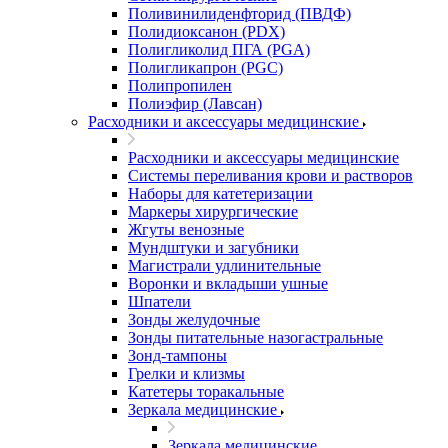
Поливинилиденфторид (ПВДФ)
Полидиоксанон (PDX)
Полигликолид ПГА (PGA)
Полигликапрон (PGC)
Полипропилен
Полиэфир (Лавсан)
Расходники и аксессуары медицинские
Расходники и аксессуары медицинские
Системы переливания крови и растворов
Наборы для катетеризации
Маркеры хирургические
Жгуты венозные
Мундштуки и загубники
Магистрали удлинительные
Воронки и вкладыши ушные
Шпатели
Зонды желудочные
Зонды питательные назогастральные
Зонд-тампоны
Грелки и клизмы
Катетеры торакальные
Зеркала медицинские
Зеркала медицинские