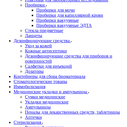
Пробирки
Пробирки для мочи
Пробирки для капиллярной крови
Пробирки вакуумные
Пробирки вакуумные ЭДТА
Стекла предметные
Ланцеты
Дезинфицирующие средства
Уход за кожей
Кожные антисептики
Дезинфицирующие средства для приборов и
поверхностей
Салфетки для инъекций
Дозаторы
Контейнеры для сбора биоматериала
Стоматологические товары
Иммобилизация
Медицинские укладки и ампульницы
Сумки медицинские
Укладки медицинские
Ампульницы
Пеналы для лекарственных средств, таблетницы
Аптечки
Стерилизация