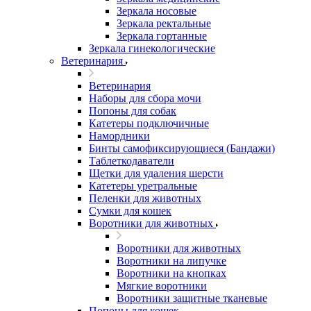
Зеркала носовые
Зеркала ректальные
Зеркала гортанные
Зеркала гинекологические
Ветеринария
Ветеринария
Наборы для сбора мочи
Попоны для собак
Катетеры подключичные
Намордники
Бинты самофиксирующиеся (Бандажи)
Таблеткодаватели
Щетки для удаления шерсти
Катетеры уретральные
Пеленки для животных
Сумки для кошек
Воротники для животных
Воротники для животных
Воротники на липучке
Воротники на кнопках
Мягкие воротники
Воротники защитные тканевые
Попоны для кошек