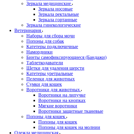
Зеркала медицинские
Зеркала носовые
Зеркала ректальные
Зеркала гортанные
Зеркала гинекологические
Ветеринария
Наборы для сбора мочи
Попоны для собак
Катетеры подключичные
Намордники
Бинты самофиксирующиеся (Бандажи)
Таблеткодаватели
Щетки для удаления шерсти
Катетеры уретральные
Пеленки для животных
Сумки для кошек
Воротники для животных
Воротники на липучке
Воротники на кнопках
Мягкие воротники
Воротники защитные тканевые
Попоны для кошек
Попоны для кошек
Попоны для кошек на молнии
Одежда медицинская