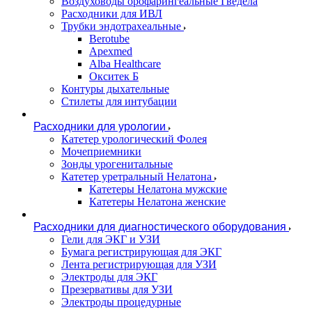
Воздуховоды орофарингеальные Гведела
Расходники для ИВЛ
Трубки эндотрахеальные
Berotube
Apexmed
Alba Healthcare
Окситек Б
Контуры дыхательные
Стилеты для интубации
Расходники для урологии
Катетер урологический Фолея
Мочеприемники
Зонды урогенитальные
Катетер уретральный Нелатона
Катетеры Нелатона мужские
Катетеры Нелатона женские
Расходники для диагностического оборудования
Гели для ЭКГ и УЗИ
Бумага регистрирующая для ЭКГ
Лента регистрирующая для УЗИ
Электроды для ЭКГ
Презервативы для УЗИ
Электроды процедурные