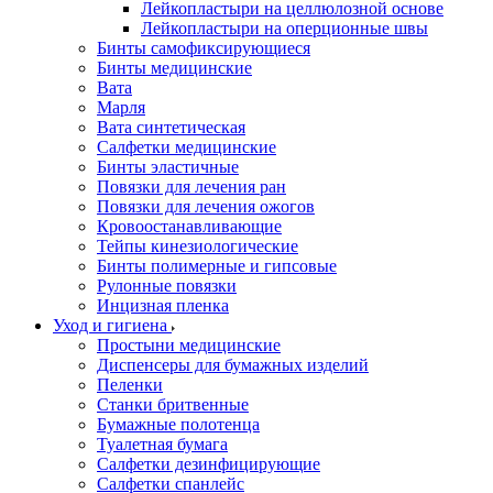
Лейкопластыри на целлюлозной основе
Лейкопластыри на оперционные швы
Бинты самофиксирующиеся
Бинты медицинские
Вата
Марля
Вата синтетическая
Салфетки медицинские
Бинты эластичные
Повязки для лечения ран
Повязки для лечения ожогов
Кровоостанавливающие
Тейпы кинезиологические
Бинты полимерные и гипсовые
Рулонные повязки
Инцизная пленка
Уход и гигиена
Простыни медицинские
Диспенсеры для бумажных изделий
Пеленки
Станки бритвенные
Бумажные полотенца
Туалетная бумага
Салфетки дезинфицирующие
Салфетки спанлейс