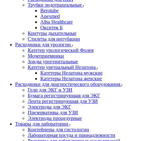
Трубки эндотрахеальные
Berotube
Apexmed
Alba Healthcare
Окситек Б
Контуры дыхательные
Стилеты для интубации
Расходники для урологии
Катетер урологический Фолея
Мочеприемники
Зонды урогенитальные
Катетер уретральный Нелатона
Катетеры Нелатона мужские
Катетеры Нелатона женские
Расходники для диагностического оборудования
Гели для ЭКГ и УЗИ
Бумага регистрирующая для ЭКГ
Лента регистрирующая для УЗИ
Электроды для ЭКГ
Презервативы для УЗИ
Электроды процедурные
Товары для лаборатории
Контейнеры для гистологии
Лабораторная посуда и принадлежности
Реактивы для лабораторных исследований