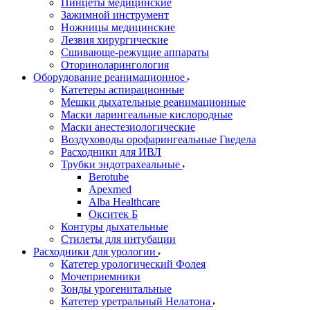
Пинцеты медицинские
Зажимной инструмент
Ножницы медицинские
Лезвия хирургические
Сшивающе-режущие аппараты
Оториноларингология
Оборудование реанимационное
Катетеры аспирационные
Мешки дыхательные реанимационные
Маски ларингеальные кислородные
Маски анестезиологические
Воздуховоды орофарингеальные Гведела
Расходники для ИВЛ
Трубки эндотрахеальные
Berotube
Apexmed
Alba Healthcare
Окситек Б
Контуры дыхательные
Стилеты для интубации
Расходники для урологии
Катетер урологический Фолея
Мочеприемники
Зонды урогенитальные
Катетер уретральный Нелатона