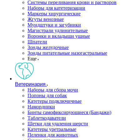
Системы переливания крови и растворов
Наборы для катетеризации
Маркеры хирургические
Жгуты венозные
Мундштуки и загубники
Магистрали удлинительные
Воронки и вкладыши ушные
Шпатели
Зонды желудочные
Зонды питательные назогастральные
Еще
Ветеринария
Наборы для сбора мочи
Попоны для собак
Катетеры подключичные
Намордники
Бинты самофиксирующиеся (Бандажи)
Таблеткодаватели
Щетки для удаления шерсти
Катетеры уретральные
Пеленки для животных