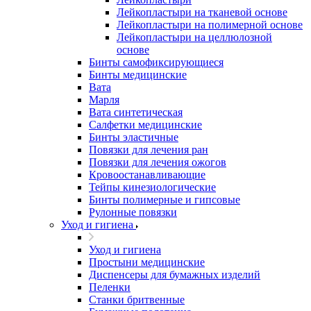
Лейкопластыри на тканевой основе
Лейкопластыри на полимерной основе
Лейкопластыри на целлюлозной
основе
Бинты самофиксирующиеся
Бинты медицинские
Вата
Марля
Вата синтетическая
Салфетки медицинские
Бинты эластичные
Повязки для лечения ран
Повязки для лечения ожогов
Кровоостанавливающие
Тейпы кинезиологические
Бинты полимерные и гипсовые
Рулонные повязки
Уход и гигиена
Уход и гигиена
Простыни медицинские
Диспенсеры для бумажных изделий
Пеленки
Станки бритвенные