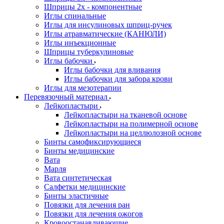
Шприцы 2х - компонентные
Иглы спинальные
Иглы для инсулиновых шприц-ручек
Иглы атравматические (КАНЮЛИ)
Иглы инъекционные
Шприцы туберкулиновые
Иглы бабочки
Иглы бабочки для вливания
Иглы бабочки для забора крови
Иглы для мезотерапии
Перевязочный материал
Лейкопластыри
Лейкопластыри на тканевой основе
Лейкопластыри на полимерной основе
Лейкопластыри на целлюлозной основе
Бинты самофиксирующиеся
Бинты медицинские
Вата
Марля
Вата синтетическая
Салфетки медицинские
Бинты эластичные
Повязки для лечения ран
Повязки для лечения ожогов
Кровоостанавливающие