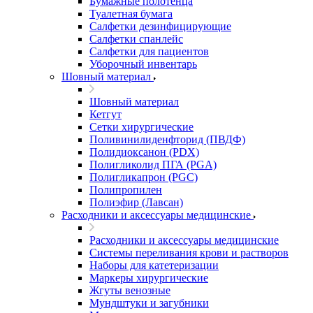
Бумажные полотенца
Туалетная бумага
Салфетки дезинфицирующие
Салфетки спанлейс
Салфетки для пациентов
Уборочный инвентарь
Шовный материал
Шовный материал
Кетгут
Сетки хирургические
Поливинилиденфторид (ПВДФ)
Полидиоксанон (PDX)
Полигликолид ПГА (PGA)
Полигликапрон (PGC)
Полипропилен
Полиэфир (Лавсан)
Расходники и аксессуары медицинские
Расходники и аксессуары медицинские
Системы переливания крови и растворов
Наборы для катетеризации
Маркеры хирургические
Жгуты венозные
Мундштуки и загубники