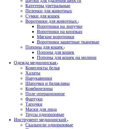
Щетки для удаления шерсти
Катетеры уретральные
Пеленки для животных
Сумки для кошек
Воротники для животных
Воротники на липучке
Воротники на кнопках
Мягкие воротники
Воротники защитные тканевые
Попоны для кошек
Попоны для кошек
Попоны для кошек на молнии
Одежда медицинская
Комплекты белья
Халаты
Нарукавники
Шапочки и балаклавы
Комбинезоны
Поле операционное
Фартуки
Тапочки
Маски для лица
Трусы одноразовые
Инструмент медицинский
Скальпели одноразовые