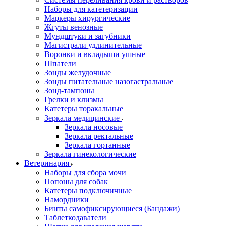
Наборы для катетеризации
Маркеры хирургические
Жгуты венозные
Мундштуки и загубники
Магистрали удлинительные
Воронки и вкладыши ушные
Шпатели
Зонды желудочные
Зонды питательные назогастральные
Зонд-тампоны
Грелки и клизмы
Катетеры торакальные
Зеркала медицинские
Зеркала носовые
Зеркала ректальные
Зеркала гортанные
Зеркала гинекологические
Ветеринария
Наборы для сбора мочи
Попоны для собак
Катетеры подключичные
Намордники
Бинты самофиксирующиеся (Бандажи)
Таблеткодаватели