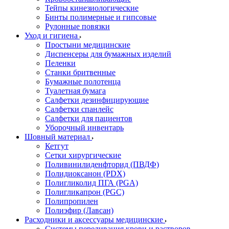
Тейпы кинезиологические
Бинты полимерные и гипсовые
Рулонные повязки
Уход и гигиена
Простыни медицинские
Диспенсеры для бумажных изделий
Пеленки
Станки бритвенные
Бумажные полотенца
Туалетная бумага
Салфетки дезинфицирующие
Салфетки спанлейс
Салфетки для пациентов
Уборочный инвентарь
Шовный материал
Кетгут
Сетки хирургические
Поливинилиденфторид (ПВДФ)
Полидиоксанон (PDX)
Полигликолид ПГА (PGA)
Полигликапрон (PGC)
Полипропилен
Полиэфир (Лавсан)
Расходники и аксессуары медицинские
Системы переливания крови и растворов