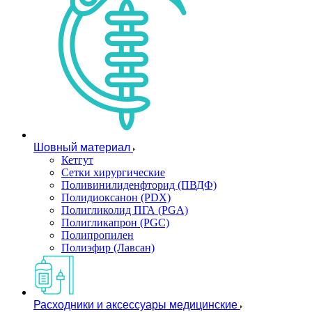
Шовный материал
Кетгут
Сетки хирургические
Поливинилиденфторид (ПВДФ)
Полидиоксанон (PDX)
Полигликолид ПГА (PGA)
Полигликапрон (PGC)
Полипропилен
Полиэфир (Лавсан)
Расходники и аксессуары медицинские