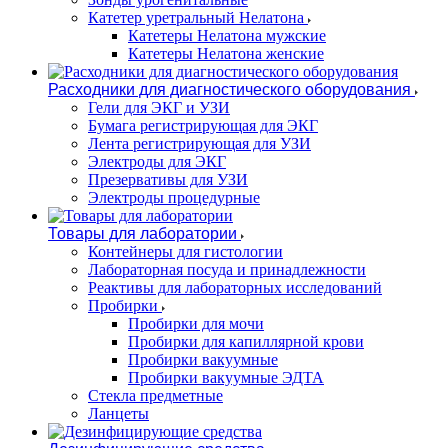
Катетер уретральный Нелатона
Катетеры Нелатона мужские
Катетеры Нелатона женские
Расходники для диагностического оборудования
Гели для ЭКГ и УЗИ
Бумага регистрирующая для ЭКГ
Лента регистрирующая для УЗИ
Электроды для ЭКГ
Презервативы для УЗИ
Электроды процедурные
Товары для лаборатории
Контейнеры для гистологии
Лабораторная посуда и принадлежности
Реактивы для лабораторных исследований
Пробирки
Пробирки для мочи
Пробирки для капиллярной крови
Пробирки вакуумные
Пробирки вакуумные ЭДТА
Стекла предметные
Ланцеты