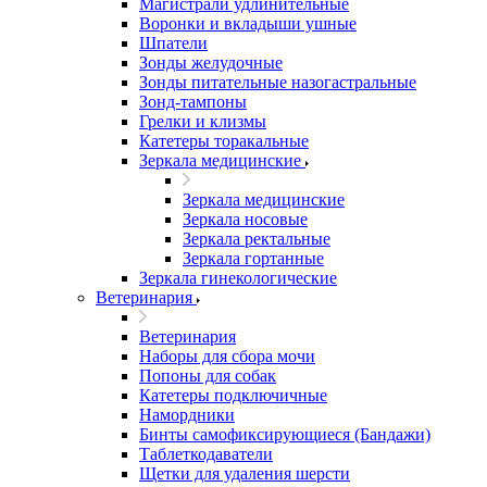
Магистрали удлинительные
Воронки и вкладыши ушные
Шпатели
Зонды желудочные
Зонды питательные назогастральные
Зонд-тампоны
Грелки и клизмы
Катетеры торакальные
Зеркала медицинские
Зеркала медицинские
Зеркала носовые
Зеркала ректальные
Зеркала гортанные
Зеркала гинекологические
Ветеринария
Ветеринария
Наборы для сбора мочи
Попоны для собак
Катетеры подключичные
Намордники
Бинты самофиксирующиеся (Бандажи)
Таблеткодаватели
Щетки для удаления шерсти