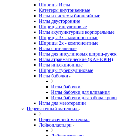
Шприцы Иглы
Катетеры внутривенные
Иглы и системы биопсийные
Иглы двусторонние
Шприцы инсулиновые
Иглы акупунктурные корпоральные
Шприцы 3х - компонентные
Шприцы 2х - компонентные
Иглы спинальные
Иглы для инсулиновых шприц-ручек
Иглы атравматические (КАНЮЛИ)
Иглы инъекционные
Шприцы туберкулиновые
Иглы бабочки
Иглы бабочки
Иглы бабочки для вливания
Иглы бабочки для забора крови
Иглы для мезотерапии
Перевязочный материал
Перевязочный материал
Лейкопластыри
Лейкопластыри