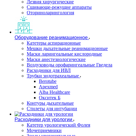
Лезвия хирургические
Сшивающе-режущие аппараты
Оториноларингология
Оборудование реанимационное
Катетеры аспирационные
Мешки дыхательные реанимационные
Маски ларингеальные кислородные
Маски анестезиологические
Воздуховоды орофарингеальные Гведела
Расходники для ИВЛ
Трубки эндотрахеальные
Berotube
Apexmed
Alba Healthcare
Окситек Б
Контуры дыхательные
Стилеты для интубации
Расходники для урологии
Катетер урологический Фолея
Мочеприемники
Зонды урогенитальные