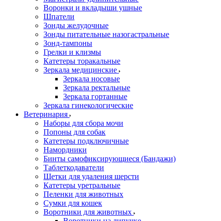
Воронки и вкладыши ушные
Шпатели
Зонды желудочные
Зонды питательные назогастральные
Зонд-тампоны
Грелки и клизмы
Катетеры торакальные
Зеркала медицинские
Зеркала носовые
Зеркала ректальные
Зеркала гортанные
Зеркала гинекологические
Ветеринария
Наборы для сбора мочи
Попоны для собак
Катетеры подключичные
Намордники
Бинты самофиксирующиеся (Бандажи)
Таблеткодаватели
Щетки для удаления шерсти
Катетеры уретральные
Пеленки для животных
Сумки для кошек
Воротники для животных
Воротники на липучке