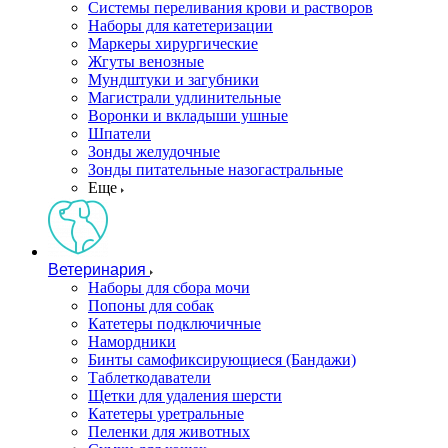
Системы переливания крови и растворов
Наборы для катетеризации
Маркеры хирургические
Жгуты венозные
Мундштуки и загубники
Магистрали удлинительные
Воронки и вкладыши ушные
Шпатели
Зонды желудочные
Зонды питательные назогастральные
Еще
Ветеринария
Наборы для сбора мочи
Попоны для собак
Катетеры подключичные
Намордники
Бинты самофиксирующиеся (Бандажи)
Таблеткодаватели
Щетки для удаления шерсти
Катетеры уретральные
Пеленки для животных