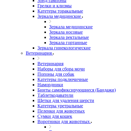
Зонд-тампоны
Грелки и клизмы
Катетеры торакальные
Зеркала медицинские
Зеркала медицинские
Зеркала носовые
Зеркала ректальные
Зеркала гортанные
Зеркала гинекологические
Ветеринария
Ветеринария
Наборы для сбора мочи
Попоны для собак
Катетеры подключичные
Намордники
Бинты самофиксирующиеся (Бандажи)
Таблеткодаватели
Щетки для удаления шерсти
Катетеры уретральные
Пеленки для животных
Сумки для кошек
Воротники для животных