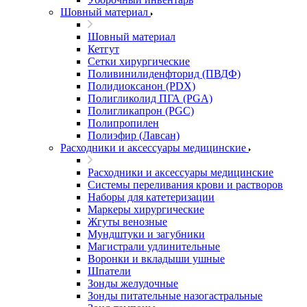
Шовный материал
Шовный материал
Кетгут
Сетки хирургические
Поливинилиденфторид (ПВДФ)
Полидиоксанон (PDX)
Полигликолид ПГА (PGA)
Полигликапрон (PGC)
Полипропилен
Полиэфир (Лавсан)
Расходники и аксессуары медицинские
Расходники и аксессуары медицинские
Системы переливания крови и растворов
Наборы для катетеризации
Маркеры хирургические
Жгуты венозные
Мундштуки и загубники
Магистрали удлинительные
Воронки и вкладыши ушные
Шпатели
Зонды желудочные
Зонды питательные назогастральные