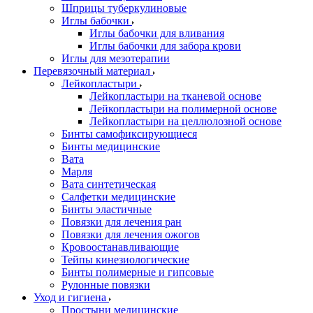
Шприцы туберкулиновые
Иглы бабочки
Иглы бабочки для вливания
Иглы бабочки для забора крови
Иглы для мезотерапии
Перевязочный материал
Лейкопластыри
Лейкопластыри на тканевой основе
Лейкопластыри на полимерной основе
Лейкопластыри на целлюлозной основе
Бинты самофиксирующиеся
Бинты медицинские
Вата
Марля
Вата синтетическая
Салфетки медицинские
Бинты эластичные
Повязки для лечения ран
Повязки для лечения ожогов
Кровоостанавливающие
Тейпы кинезиологические
Бинты полимерные и гипсовые
Рулонные повязки
Уход и гигиена
Простыни медицинские