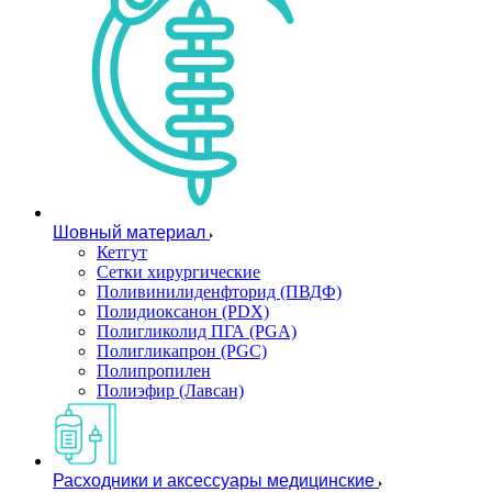
Шовный материал
Кетгут
Сетки хирургические
Поливинилиденфторид (ПВДФ)
Полидиоксанон (PDX)
Полигликолид ПГА (PGA)
Полигликапрон (PGC)
Полипропилен
Полиэфир (Лавсан)
Расходники и аксессуары медицинские