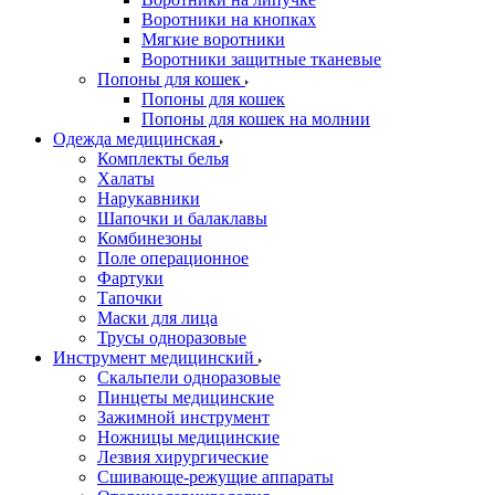
Воротники на кнопках
Мягкие воротники
Воротники защитные тканевые
Попоны для кошек
Попоны для кошек
Попоны для кошек на молнии
Одежда медицинская
Комплекты белья
Халаты
Нарукавники
Шапочки и балаклавы
Комбинезоны
Поле операционное
Фартуки
Тапочки
Маски для лица
Трусы одноразовые
Инструмент медицинский
Скальпели одноразовые
Пинцеты медицинские
Зажимной инструмент
Ножницы медицинские
Лезвия хирургические
Сшивающе-режущие аппараты