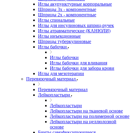
Иглы акупунктурные корпоральные
Шприцы 3х - компонентные
Шприцы 2х - компонентные
Иглы спинальные
Иглы для инсулиновых шприц-ручек
Иглы атравматические (КАНЮЛИ)
Иглы инъекционные
Шприцы туберкулиновые
Иглы бабочки
Иглы бабочки
Иглы бабочки для вливания
Иглы бабочки для забора крови
Иглы для мезотерапии
Перевязочный материал
Перевязочный материал
Лейкопластыри
Лейкопластыри
Лейкопластыри на тканевой основе
Лейкопластыри на полимерной основе
Лейкопластыри на целлюлозной
основе
Бинты самофиксирующиеся