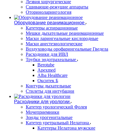
Лезвия хирургические
Сшивающе-режущие аппараты
Оториноларингология
Оборудование реанимационное
Катетеры аспирационные
Мешки дыхательные реанимационные
Маски ларингеальные кислородные
Маски анестезиологические
Воздуховоды орофарингеальные Гведела
Расходники для ИВЛ
Трубки эндотрахеальные
Berotube
Apexmed
Alba Healthcare
Окситек Б
Контуры дыхательные
Стилеты для интубации
Расходники для урологии
Катетер урологический Фолея
Мочеприемники
Зонды урогенитальные
Катетер уретральный Нелатона
Катетеры Нелатона мужские