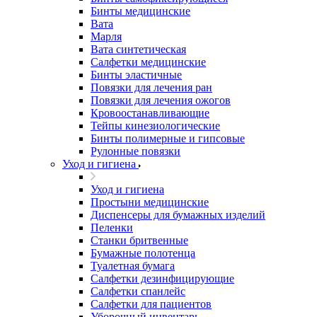
Бинты медицинские
Вата
Марля
Вата синтетическая
Салфетки медицинские
Бинты эластичные
Повязки для лечения ран
Повязки для лечения ожогов
Кровоостанавливающие
Тейпы кинезиологические
Бинты полимерные и гипсовые
Рулонные повязки
Уход и гигиена
Уход и гигиена
Простыни медицинские
Диспенсеры для бумажных изделий
Пеленки
Станки бритвенные
Бумажные полотенца
Туалетная бумага
Салфетки дезинфицирующие
Салфетки спанлейс
Салфетки для пациентов
Уборочный инвентарь