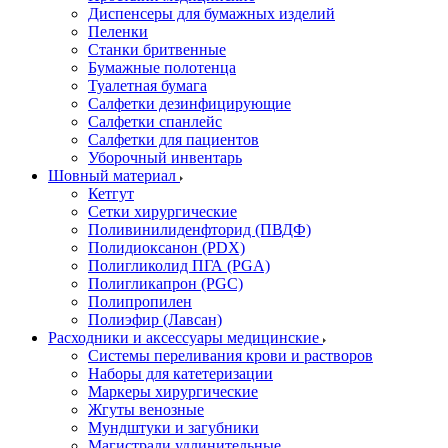
Диспенсеры для бумажных изделий
Пеленки
Станки бритвенные
Бумажные полотенца
Туалетная бумага
Салфетки дезинфицирующие
Салфетки спанлейс
Салфетки для пациентов
Уборочный инвентарь
Шовный материал
Кетгут
Сетки хирургические
Поливинилиденфторид (ПВДФ)
Полидиоксанон (PDX)
Полигликолид ПГА (PGA)
Полигликапрон (PGC)
Полипропилен
Полиэфир (Лавсан)
Расходники и аксессуары медицинские
Системы переливания крови и растворов
Наборы для катетеризации
Маркеры хирургические
Жгуты венозные
Мундштуки и загубники
Магистрали удлинительные