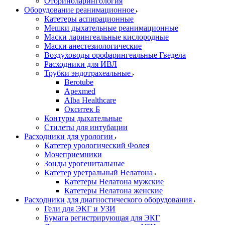
Оториноларингология
Оборудование реанимационное
Катетеры аспирационные
Мешки дыхательные реанимационные
Маски ларингеальные кислородные
Маски анестезиологические
Воздуховоды орофарингеальные Гведела
Расходники для ИВЛ
Трубки эндотрахеальные
Berotube
Apexmed
Alba Healthcare
Окситек Б
Контуры дыхательные
Стилеты для интубации
Расходники для урологии
Катетер урологический Фолея
Мочеприемники
Зонды урогенитальные
Катетер уретральный Нелатона
Катетеры Нелатона мужские
Катетеры Нелатона женские
Расходники для диагностического оборудования
Гели для ЭКГ и УЗИ
Бумага регистрирующая для ЭКГ