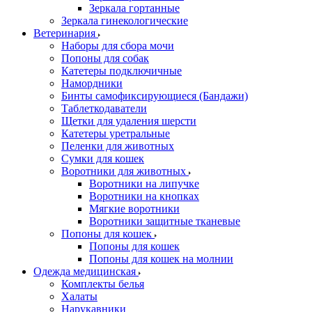
Зеркала гортанные
Зеркала гинекологические
Ветеринария
Наборы для сбора мочи
Попоны для собак
Катетеры подключичные
Намордники
Бинты самофиксирующиеся (Бандажи)
Таблеткодаватели
Щетки для удаления шерсти
Катетеры уретральные
Пеленки для животных
Сумки для кошек
Воротники для животных
Воротники на липучке
Воротники на кнопках
Мягкие воротники
Воротники защитные тканевые
Попоны для кошек
Попоны для кошек
Попоны для кошек на молнии
Одежда медицинская
Комплекты белья
Халаты
Нарукавники