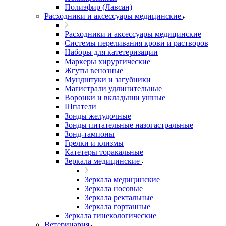
Полиэфир (Лавсан)
Расходники и аксессуары медицинские
Расходники и аксессуары медицинские
Системы переливания крови и растворов
Наборы для катетеризации
Маркеры хирургические
Жгуты венозные
Мундштуки и загубники
Магистрали удлинительные
Воронки и вкладыши ушные
Шпатели
Зонды желудочные
Зонды питательные назогастральные
Зонд-тампоны
Грелки и клизмы
Катетеры торакальные
Зеркала медицинские
Зеркала медицинские
Зеркала носовые
Зеркала ректальные
Зеркала гортанные
Зеркала гинекологические
Ветеринария