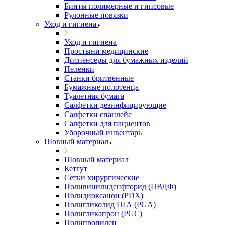
Бинты полимерные и гипсовые
Рулонные повязки
Уход и гигиена
Уход и гигиена
Простыни медицинские
Диспенсеры для бумажных изделий
Пеленки
Станки бритвенные
Бумажные полотенца
Туалетная бумага
Салфетки дезинфицирующие
Салфетки спанлейс
Салфетки для пациентов
Уборочный инвентарь
Шовный материал
Шовный материал
Кетгут
Сетки хирургические
Поливинилиденфторид (ПВДФ)
Полидиоксанон (PDX)
Полигликолид ПГА (PGA)
Полигликапрон (PGC)
Полипропилен