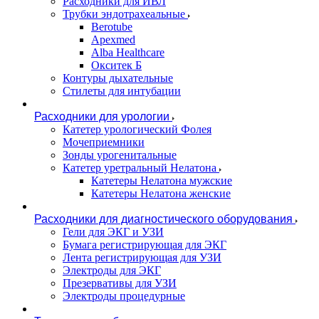
Расходники для ИВЛ
Трубки эндотрахеальные
Berotube
Apexmed
Alba Healthcare
Окситек Б
Контуры дыхательные
Стилеты для интубации
Расходники для урологии
Катетер урологический Фолея
Мочеприемники
Зонды урогенитальные
Катетер уретральный Нелатона
Катетеры Нелатона мужские
Катетеры Нелатона женские
Расходники для диагностического оборудования
Гели для ЭКГ и УЗИ
Бумага регистрирующая для ЭКГ
Лента регистрирующая для УЗИ
Электроды для ЭКГ
Презервативы для УЗИ
Электроды процедурные