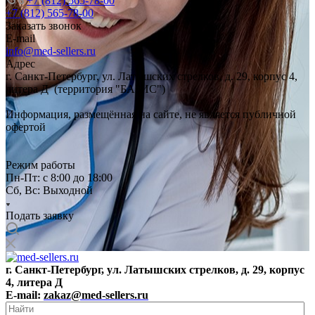
+7 (812) 565-78-00
+7 (812) 565-78-00
Заказать звонок
E-mail
info@med-sellers.ru
Адрес
г. Санкт-Петербург, ул. Латышских стрелков, д. 29, корпус 4,
литера Д (территория "БАЗИС")
Информация, размещённая на сайте, не является публичной
офертой
Режим работы
Пн-Пт: с 8:00 до 18:00
Сб, Вс: Выходной
Подать заявку
г. Санкт-Петербург, ул. Латышских стрелков, д. 29, корпус
4, литера Д
E-mail:
zakaz@med-sellers.ru