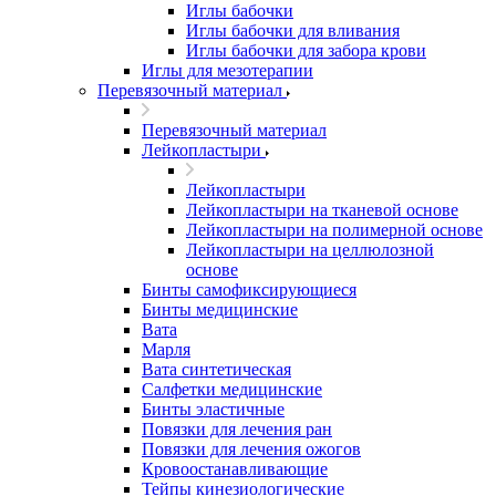
Иглы бабочки
Иглы бабочки для вливания
Иглы бабочки для забора крови
Иглы для мезотерапии
Перевязочный материал
Перевязочный материал
Лейкопластыри
Лейкопластыри
Лейкопластыри на тканевой основе
Лейкопластыри на полимерной основе
Лейкопластыри на целлюлозной
основе
Бинты самофиксирующиеся
Бинты медицинские
Вата
Марля
Вата синтетическая
Салфетки медицинские
Бинты эластичные
Повязки для лечения ран
Повязки для лечения ожогов
Кровоостанавливающие
Тейпы кинезиологические