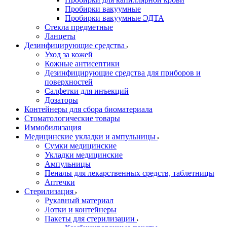
Пробирки вакуумные
Пробирки вакуумные ЭДТА
Стекла предметные
Ланцеты
Дезинфицирующие средства
Уход за кожей
Кожные антисептики
Дезинфицирующие средства для приборов и
поверхностей
Салфетки для инъекций
Дозаторы
Контейнеры для сбора биоматериала
Стоматологические товары
Иммобилизация
Медицинские укладки и ампульницы
Сумки медицинские
Укладки медицинские
Ампульницы
Пеналы для лекарственных средств, таблетницы
Аптечки
Стерилизация
Рукавный материал
Лотки и контейнеры
Пакеты для стерилизации