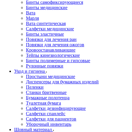
Бинты самофиксирующиеся
Бинты медицинские
Вата
Марля
Вата синтетическая
Салфетки медицинские
Бинты эластичные
Повязки для лечения ран
Повязки для лечения ожогов
Кровоостанавливающие
Тейпы кинезиологические
Бинты полимерные и гипсовые
Рулонные повязки
Уход и гигиена
Простыни медицинские
Диспенсеры для бумажных изделий
Пеленки
Станки бритвенные
Бумажные полотенца
Туалетная бумага
Салфетки дезинфицирующие
Салфетки спанлейс
Салфетки для пациентов
Уборочный инвентарь
Шовный материал