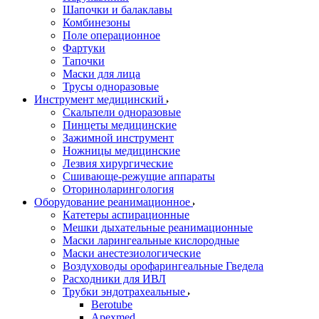
Шапочки и балаклавы
Комбинезоны
Поле операционное
Фартуки
Тапочки
Маски для лица
Трусы одноразовые
Инструмент медицинский
Скальпели одноразовые
Пинцеты медицинские
Зажимной инструмент
Ножницы медицинские
Лезвия хирургические
Сшивающе-режущие аппараты
Оториноларингология
Оборудование реанимационное
Катетеры аспирационные
Мешки дыхательные реанимационные
Маски ларингеальные кислородные
Маски анестезиологические
Воздуховоды орофарингеальные Гведела
Расходники для ИВЛ
Трубки эндотрахеальные
Berotube
Apexmed