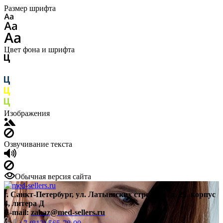
Размер шрифта
Цвет фона и шрифта
Изображения
Озвучивание текста
Обычная версия сайта
г. Санкт-Петербург, ул. Латышских стрелков, д. 29, корпус
4, литера Д
E-mail:
zakaz@med-sellers.ru