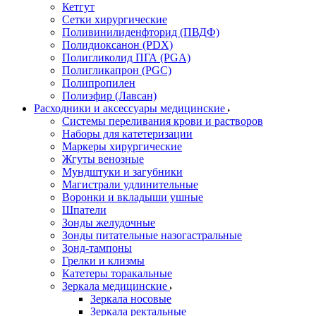
Кетгут
Сетки хирургические
Поливинилиденфторид (ПВДФ)
Полидиоксанон (PDX)
Полигликолид ПГА (PGA)
Полигликапрон (PGC)
Полипропилен
Полиэфир (Лавсан)
Расходники и аксессуары медицинские
Системы переливания крови и растворов
Наборы для катетеризации
Маркеры хирургические
Жгуты венозные
Мундштуки и загубники
Магистрали удлинительные
Воронки и вкладыши ушные
Шпатели
Зонды желудочные
Зонды питательные назогастральные
Зонд-тампоны
Грелки и клизмы
Катетеры торакальные
Зеркала медицинские
Зеркала носовые
Зеркала ректальные