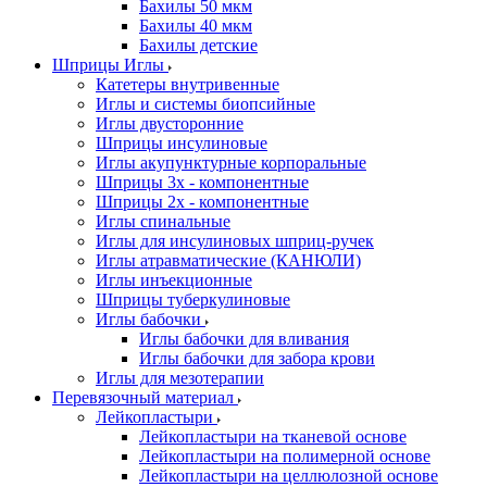
Бахилы 50 мкм
Бахилы 40 мкм
Бахилы детские
Шприцы Иглы
Катетеры внутривенные
Иглы и системы биопсийные
Иглы двусторонние
Шприцы инсулиновые
Иглы акупунктурные корпоральные
Шприцы 3х - компонентные
Шприцы 2х - компонентные
Иглы спинальные
Иглы для инсулиновых шприц-ручек
Иглы атравматические (КАНЮЛИ)
Иглы инъекционные
Шприцы туберкулиновые
Иглы бабочки
Иглы бабочки для вливания
Иглы бабочки для забора крови
Иглы для мезотерапии
Перевязочный материал
Лейкопластыри
Лейкопластыри на тканевой основе
Лейкопластыри на полимерной основе
Лейкопластыри на целлюлозной основе