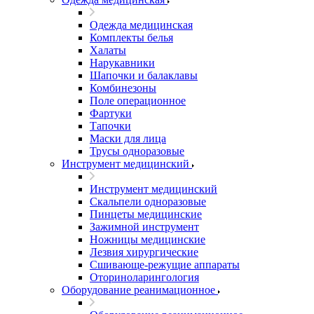
Одежда медицинская
Комплекты белья
Халаты
Нарукавники
Шапочки и балаклавы
Комбинезоны
Поле операционное
Фартуки
Тапочки
Маски для лица
Трусы одноразовые
Инструмент медицинский
Инструмент медицинский
Скальпели одноразовые
Пинцеты медицинские
Зажимной инструмент
Ножницы медицинские
Лезвия хирургические
Сшивающе-режущие аппараты
Оториноларингология
Оборудование реанимационное