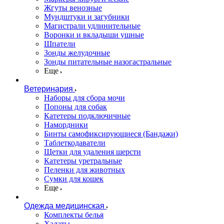
Жгуты венозные
Мундштуки и загубники
Магистрали удлинительные
Воронки и вкладыши ушные
Шпатели
Зонды желудочные
Зонды питательные назогастральные
Еще
Ветеринария
Наборы для сбора мочи
Попоны для собак
Катетеры подключичные
Намордники
Бинты самофиксирующиеся (Бандажи)
Таблеткодаватели
Щетки для удаления шерсти
Катетеры уретральные
Пеленки для животных
Сумки для кошек
Еще
Одежда медицинская
Комплекты белья
Халаты