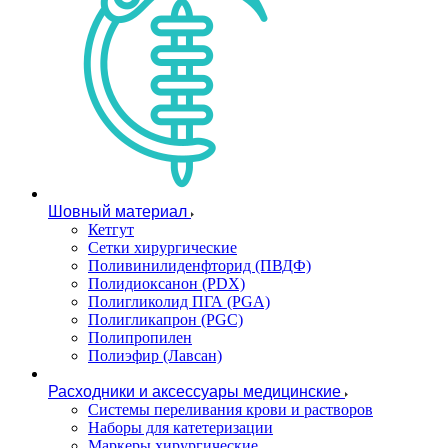
Шовный материал
Кетгут
Сетки хирургические
Поливинилиденфторид (ПВДФ)
Полидиоксанон (PDX)
Полигликолид ПГА (PGA)
Полигликапрон (PGC)
Полипропилен
Полиэфир (Лавсан)
Расходники и аксессуары медицинские
Системы переливания крови и растворов
Наборы для катетеризации
Маркеры хирургические