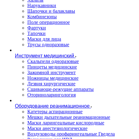
Нарукавники
Шапочки и балаклавы
Комбинезоны
Поле операционное
Фартуки
Тапочки
Маски для лица
Трусы одноразовые
Инструмент медицинский
Скальпели одноразовые
Пинцеты медицинские
Зажимной инструмент
Ножницы медицинские
Лезвия хирургические
Сшивающе-режущие аппараты
Оториноларингология
Оборудование реанимационное
Катетеры аспирационные
Мешки дыхательные реанимационные
Маски ларингеальные кислородные
Маски анестезиологические
Воздуховоды орофарингеальные Гведела