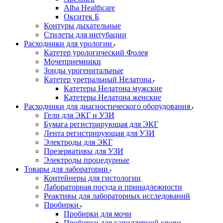
Alba Healthcare
Окситек Б
Контуры дыхательные
Стилеты для интубации
Расходники для урологии
Катетер урологический Фолея
Мочеприемники
Зонды урогенитальные
Катетер уретральный Нелатона
Катетеры Нелатона мужские
Катетеры Нелатона женские
Расходники для диагностического оборудования
Гели для ЭКГ и УЗИ
Бумага регистрирующая для ЭКГ
Лента регистрирующая для УЗИ
Электроды для ЭКГ
Презервативы для УЗИ
Электроды процедурные
Товары для лаборатории
Контейнеры для гистологии
Лабораторная посуда и принадлежности
Реактивы для лабораторных исследований
Пробирки
Пробирки для мочи
Пробирки для капиллярной крови