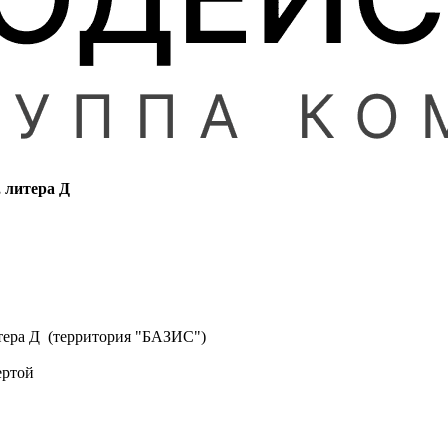
, литера Д
литера Д (территория "БАЗИС")
ертой