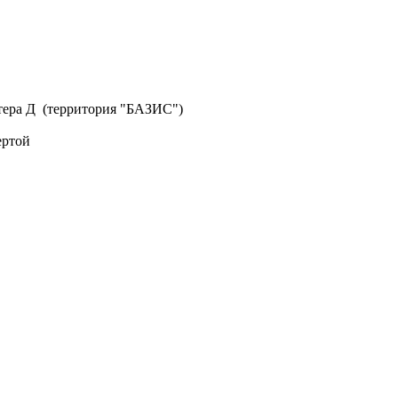
литера Д (территория "БАЗИС")
ертой