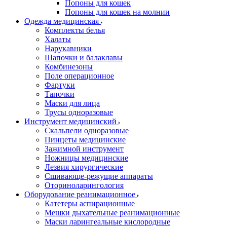
Попоны для кошек
Попоны для кошек на молнии
Одежда медицинская
Комплекты белья
Халаты
Нарукавники
Шапочки и балаклавы
Комбинезоны
Поле операционное
Фартуки
Тапочки
Маски для лица
Трусы одноразовые
Инструмент медицинский
Скальпели одноразовые
Пинцеты медицинские
Зажимной инструмент
Ножницы медицинские
Лезвия хирургические
Сшивающе-режущие аппараты
Оториноларингология
Оборудование реанимационное
Катетеры аспирационные
Мешки дыхательные реанимационные
Маски ларингеальные кислородные