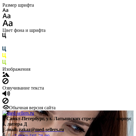
Размер шрифта
Цвет фона и шрифта
Изображения
Озвучивание текста
Обычная версия сайта
г. Санкт-Петербург, ул. Латышских стрелков, д. 29, корпус
4, литера Д
E-mail:
zakaz@med-sellers.ru