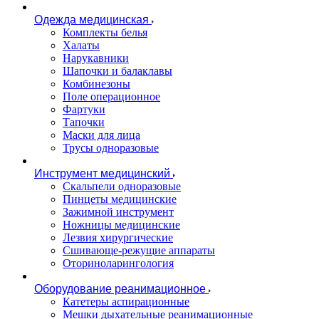
Одежда медицинская
Комплекты белья
Халаты
Нарукавники
Шапочки и балаклавы
Комбинезоны
Поле операционное
Фартуки
Тапочки
Маски для лица
Трусы одноразовые
Инструмент медицинский
Скальпели одноразовые
Пинцеты медицинские
Зажимной инструмент
Ножницы медицинские
Лезвия хирургические
Сшивающе-режущие аппараты
Оториноларингология
Оборудование реанимационное
Катетеры аспирационные
Мешки дыхательные реанимационные