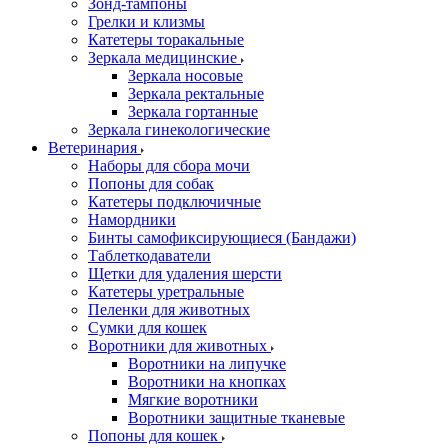
Зонд-тампоны
Грелки и клизмы
Катетеры торакальные
Зеркала медицинские
Зеркала носовые
Зеркала ректальные
Зеркала гортанные
Зеркала гинекологические
Ветеринария
Наборы для сбора мочи
Попоны для собак
Катетеры подключичные
Намордники
Бинты самофиксирующиеся (Бандажи)
Таблеткодаватели
Щетки для удаления шерсти
Катетеры уретральные
Пеленки для животных
Сумки для кошек
Воротники для животных
Воротники на липучке
Воротники на кнопках
Мягкие воротники
Воротники защитные тканевые
Попоны для кошек