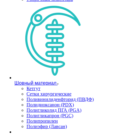
Шовный материал
Кетгут
Сетки хирургические
Поливинилиденфторид (ПВДФ)
Полидиоксанон (PDX)
Полигликолид ПГА (PGA)
Полигликапрон (PGC)
Полипропилен
Полиэфир (Лавсан)