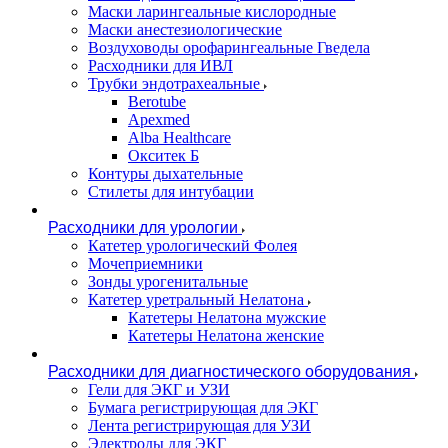
Маски ларингеальные кислородные
Маски анестезиологические
Воздуховоды орофарингеальные Гведела
Расходники для ИВЛ
Трубки эндотрахеальные
Berotube
Apexmed
Alba Healthcare
Окситек Б
Контуры дыхательные
Стилеты для интубации
Расходники для урологии
Катетер урологический Фолея
Мочеприемники
Зонды урогенитальные
Катетер уретральный Нелатона
Катетеры Нелатона мужские
Катетеры Нелатона женские
Расходники для диагностического оборудования
Гели для ЭКГ и УЗИ
Бумага регистрирующая для ЭКГ
Лента регистрирующая для УЗИ
Электроды для ЭКГ