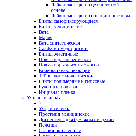
Лейкопластыри на целлюлозной
основе
Лейкопластыри на оперционные швы
Бинты самофиксирующиеся
Бинты медицинские
Вата
Марля
Вата синтетическая
Салфетки медицинские
Бинты эластичные
Повязки для лечения ран
Повязки для лечения ожогов
Кровоостанавливающие
Тейпы кинезиологические
Бинты полимерные и гипсовые
Рулонные повязки
Инцизная пленка
Уход и гигиена
Уход и гигиена
Простыни медицинские
Диспенсеры для бумажных изделий
Пеленки
Станки бритвенные
Бумажные полотенца