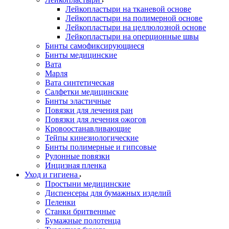
Лейкопластыри на тканевой основе
Лейкопластыри на полимерной основе
Лейкопластыри на целлюлозной основе
Лейкопластыри на оперционные швы
Бинты самофиксирующиеся
Бинты медицинские
Вата
Марля
Вата синтетическая
Салфетки медицинские
Бинты эластичные
Повязки для лечения ран
Повязки для лечения ожогов
Кровоостанавливающие
Тейпы кинезиологические
Бинты полимерные и гипсовые
Рулонные повязки
Инцизная пленка
Уход и гигиена
Простыни медицинские
Диспенсеры для бумажных изделий
Пеленки
Станки бритвенные
Бумажные полотенца