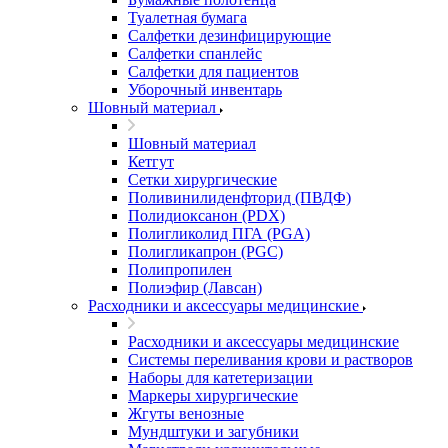
Туалетная бумага
Салфетки дезинфицирующие
Салфетки спанлейс
Салфетки для пациентов
Уборочный инвентарь
Шовный материал
Шовный материал
Кетгут
Сетки хирургические
Поливинилиденфторид (ПВДФ)
Полидиоксанон (PDX)
Полигликолид ПГА (PGA)
Полигликапрон (PGC)
Полипропилен
Полиэфир (Лавсан)
Расходники и аксессуары медицинские
Расходники и аксессуары медицинские
Системы переливания крови и растворов
Наборы для катетеризации
Маркеры хирургические
Жгуты венозные
Мундштуки и загубники