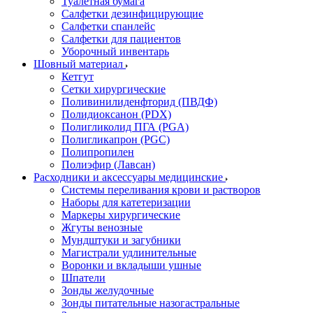
Туалетная бумага
Салфетки дезинфицирующие
Салфетки спанлейс
Салфетки для пациентов
Уборочный инвентарь
Шовный материал
Кетгут
Сетки хирургические
Поливинилиденфторид (ПВДФ)
Полидиоксанон (PDX)
Полигликолид ПГА (PGA)
Полигликапрон (PGC)
Полипропилен
Полиэфир (Лавсан)
Расходники и аксессуары медицинские
Системы переливания крови и растворов
Наборы для катетеризации
Маркеры хирургические
Жгуты венозные
Мундштуки и загубники
Магистрали удлинительные
Воронки и вкладыши ушные
Шпатели
Зонды желудочные
Зонды питательные назогастральные