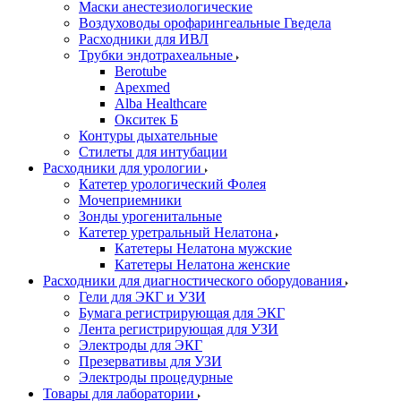
Маски анестезиологические
Воздуховоды орофарингеальные Гведела
Расходники для ИВЛ
Трубки эндотрахеальные
Berotube
Apexmed
Alba Healthcare
Окситек Б
Контуры дыхательные
Стилеты для интубации
Расходники для урологии
Катетер урологический Фолея
Мочеприемники
Зонды урогенитальные
Катетер уретральный Нелатона
Катетеры Нелатона мужские
Катетеры Нелатона женские
Расходники для диагностического оборудования
Гели для ЭКГ и УЗИ
Бумага регистрирующая для ЭКГ
Лента регистрирующая для УЗИ
Электроды для ЭКГ
Презервативы для УЗИ
Электроды процедурные
Товары для лаборатории