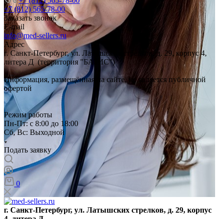
+7 (812) 565-78-00
+7 (812) 565-78-00
Заказать звонок
E-mail
info@med-sellers.ru
Адрес
г. Санкт-Петербург, ул. Латышских стрелков, д. 29, корпус 4,
литера Д (территория "БАЗИС")
Информация, размещённая на сайте, не является публичной
офертой
Режим работы
Пн-Пт: с 8:00 до 18:00
Сб, Вс: Выходной
Подать заявку
0
г. Санкт-Петербург, ул. Латышских стрелков, д. 29, корпус
4, литера Д