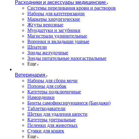
Расходники и аксессуары медицинские
Системы переливания крови и растворов
Наборы для катетеризации
Маркеры хирургические
Жгуты венозные
Мундштуки и загубники
Магистрали удлинительные
Воронки и вкладыши ушные
Шпатели
Зонды желудочные
Зонды питательные назогастральные
Еще
Ветеринария
Наборы для сбора мочи
Попоны для собак
Катетеры подключичные
Намордники
Бинты самофиксирующиеся (Бандажи)
Таблеткодаватели
Щетки для удаления шерсти
Катетеры уретральные
Пеленки для животных
Сумки для кошек
Еще