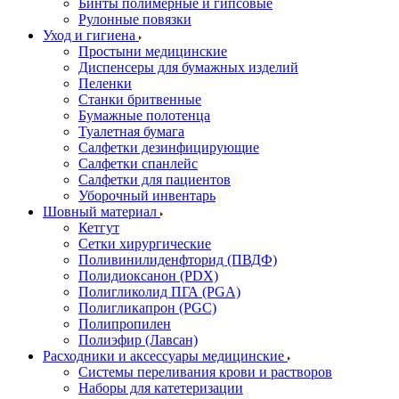
Бинты полимерные и гипсовые
Рулонные повязки
Уход и гигиена
Простыни медицинские
Диспенсеры для бумажных изделий
Пеленки
Станки бритвенные
Бумажные полотенца
Туалетная бумага
Салфетки дезинфицирующие
Салфетки спанлейс
Салфетки для пациентов
Уборочный инвентарь
Шовный материал
Кетгут
Сетки хирургические
Поливинилиденфторид (ПВДФ)
Полидиоксанон (PDX)
Полигликолид ПГА (PGA)
Полигликапрон (PGC)
Полипропилен
Полиэфир (Лавсан)
Расходники и аксессуары медицинские
Системы переливания крови и растворов
Наборы для катетеризации