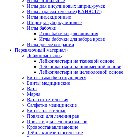
Иглы спинальные
Иглы для инсулиновых шприц-ручек
Иглы атравматические (КАНЮЛИ)
Иглы инъекционные
Шприцы туберкулиновые
Иглы бабочки
Иглы бабочки для вливания
Иглы бабочки для забора крови
Иглы для мезотерапии
Перевязочный материал
Лейкопластыри
Лейкопластыри на тканевой основе
Лейкопластыри на полимерной основе
Лейкопластыри на целлюлозной основе
Бинты самофиксирующиеся
Бинты медицинские
Вата
Марля
Вата синтетическая
Салфетки медицинские
Бинты эластичные
Повязки для лечения ран
Повязки для лечения ожогов
Кровоостанавливающие
Тейпы кинезиологические