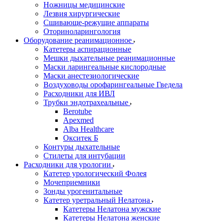
Ножницы медицинские
Лезвия хирургические
Сшивающе-режущие аппараты
Оториноларингология
Оборудование реанимационное
Катетеры аспирационные
Мешки дыхательные реанимационные
Маски ларингеальные кислородные
Маски анестезиологические
Воздуховоды орофарингеальные Гведела
Расходники для ИВЛ
Трубки эндотрахеальные
Berotube
Apexmed
Alba Healthcare
Окситек Б
Контуры дыхательные
Стилеты для интубации
Расходники для урологии
Катетер урологический Фолея
Мочеприемники
Зонды урогенитальные
Катетер уретральный Нелатона
Катетеры Нелатона мужские
Катетеры Нелатона женские