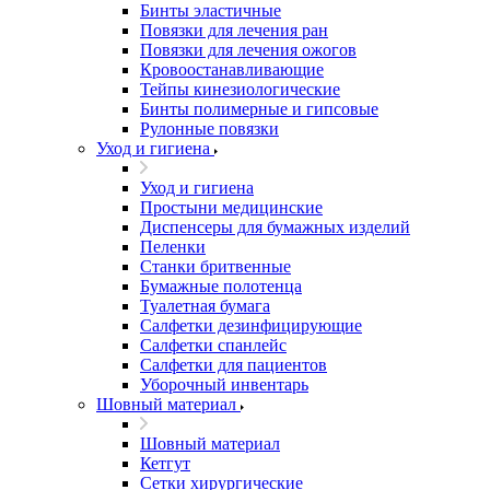
Бинты эластичные
Повязки для лечения ран
Повязки для лечения ожогов
Кровоостанавливающие
Тейпы кинезиологические
Бинты полимерные и гипсовые
Рулонные повязки
Уход и гигиена
Уход и гигиена
Простыни медицинские
Диспенсеры для бумажных изделий
Пеленки
Станки бритвенные
Бумажные полотенца
Туалетная бумага
Салфетки дезинфицирующие
Салфетки спанлейс
Салфетки для пациентов
Уборочный инвентарь
Шовный материал
Шовный материал
Кетгут
Сетки хирургические