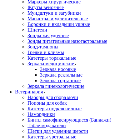
Маркеры хирургические
Жгуты венозные
Мундштуки и загубники
Магистрали удлинительные
Воронки и вкладыши ушные
Шпатели
Зонды желудочные
Зонды питательные назогастральные
Зонд-тампоны
Грелки и клизмы
Катетеры торакальные
Зеркала медицинские
Зеркала носовые
Зеркала ректальные
Зеркала гортанные
Зеркала гинекологические
Ветеринария
Наборы для сбора мочи
Попоны для собак
Катетеры подключичные
Намордники
Бинты самофиксирующиеся (Бандажи)
Таблеткодаватели
Щетки для удаления шерсти
Катетеры уретральные