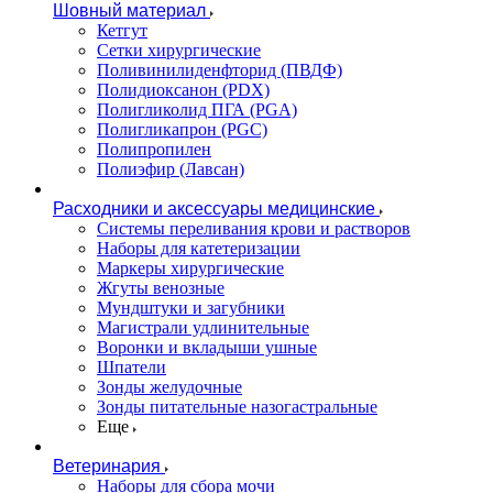
Шовный материал
Кетгут
Сетки хирургические
Поливинилиденфторид (ПВДФ)
Полидиоксанон (PDX)
Полигликолид ПГА (PGA)
Полигликапрон (PGC)
Полипропилен
Полиэфир (Лавсан)
Расходники и аксессуары медицинские
Системы переливания крови и растворов
Наборы для катетеризации
Маркеры хирургические
Жгуты венозные
Мундштуки и загубники
Магистрали удлинительные
Воронки и вкладыши ушные
Шпатели
Зонды желудочные
Зонды питательные назогастральные
Еще
Ветеринария
Наборы для сбора мочи