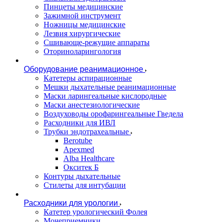
Пинцеты медицинские
Зажимной инструмент
Ножницы медицинские
Лезвия хирургические
Сшивающе-режущие аппараты
Оториноларингология
Оборудование реанимационное
Катетеры аспирационные
Мешки дыхательные реанимационные
Маски ларингеальные кислородные
Маски анестезиологические
Воздуховоды орофарингеальные Гведела
Расходники для ИВЛ
Трубки эндотрахеальные
Berotube
Apexmed
Alba Healthcare
Окситек Б
Контуры дыхательные
Стилеты для интубации
Расходники для урологии
Катетер урологический Фолея
Мочеприемники