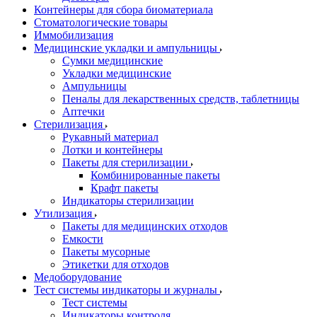
Контейнеры для сбора биоматериала
Стоматологические товары
Иммобилизация
Медицинские укладки и ампульницы
Сумки медицинские
Укладки медицинские
Ампульницы
Пеналы для лекарственных средств, таблетницы
Аптечки
Стерилизация
Рукавный материал
Лотки и контейнеры
Пакеты для стерилизации
Комбинированные пакеты
Крафт пакеты
Индикаторы стерилизации
Утилизация
Пакеты для медицинских отходов
Емкости
Пакеты мусорные
Этикетки для отходов
Медоборудование
Тест системы индикаторы и журналы
Тест системы
Индикаторы контроля