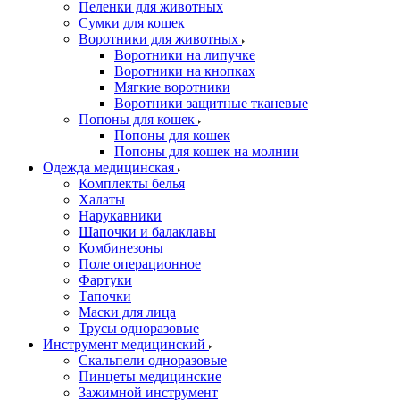
Пеленки для животных
Сумки для кошек
Воротники для животных
Воротники на липучке
Воротники на кнопках
Мягкие воротники
Воротники защитные тканевые
Попоны для кошек
Попоны для кошек
Попоны для кошек на молнии
Одежда медицинская
Комплекты белья
Халаты
Нарукавники
Шапочки и балаклавы
Комбинезоны
Поле операционное
Фартуки
Тапочки
Маски для лица
Трусы одноразовые
Инструмент медицинский
Скальпели одноразовые
Пинцеты медицинские
Зажимной инструмент