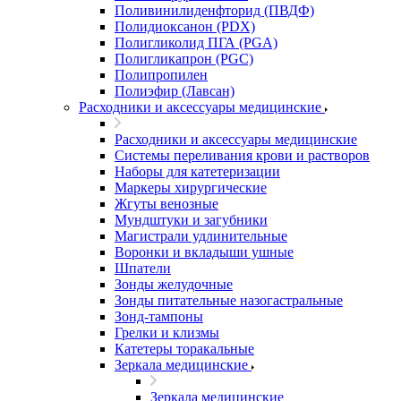
Поливинилиденфторид (ПВДФ)
Полидиоксанон (PDX)
Полигликолид ПГА (PGA)
Полигликапрон (PGC)
Полипропилен
Полиэфир (Лавсан)
Расходники и аксессуары медицинские
Расходники и аксессуары медицинские
Системы переливания крови и растворов
Наборы для катетеризации
Маркеры хирургические
Жгуты венозные
Мундштуки и загубники
Магистрали удлинительные
Воронки и вкладыши ушные
Шпатели
Зонды желудочные
Зонды питательные назогастральные
Зонд-тампоны
Грелки и клизмы
Катетеры торакальные
Зеркала медицинские
Зеркала медицинские