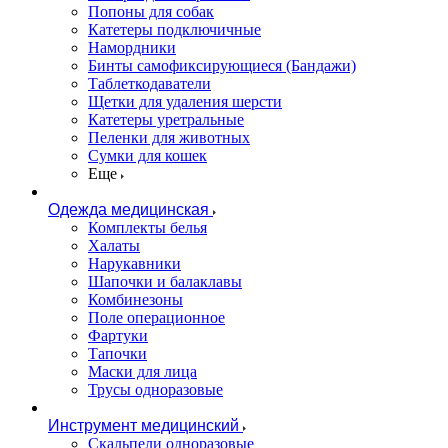
Попоны для собак
Катетеры подключичные
Намордники
Бинты самофиксирующиеся (Бандажи)
Таблеткодаватели
Щетки для удаления шерсти
Катетеры уретральные
Пеленки для животных
Сумки для кошек
Еще
Одежда медицинская
Комплекты белья
Халаты
Нарукавники
Шапочки и балаклавы
Комбинезоны
Поле операционное
Фартуки
Тапочки
Маски для лица
Трусы одноразовые
Инструмент медицинский
Скальпели одноразовые