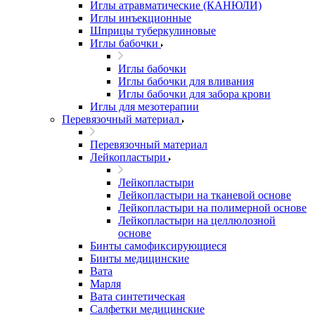
Иглы атравматические (КАНЮЛИ)
Иглы инъекционные
Шприцы туберкулиновые
Иглы бабочки
Иглы бабочки
Иглы бабочки для вливания
Иглы бабочки для забора крови
Иглы для мезотерапии
Перевязочный материал
Перевязочный материал
Лейкопластыри
Лейкопластыри
Лейкопластыри на тканевой основе
Лейкопластыри на полимерной основе
Лейкопластыри на целлюлозной
основе
Бинты самофиксирующиеся
Бинты медицинские
Вата
Марля
Вата синтетическая
Салфетки медицинские