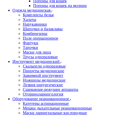
Попоны для кошек
Попоны для кошек на молнии
Одежда медицинская
Комплекты белья
Халаты
Нарукавники
Шапочки и балаклавы
Комбинезоны
Поле операционное
Фартуки
Тапочки
Маски для лица
Трусы одноразовые
Инструмент медицинский
Скальпели одноразовые
Пинцеты медицинские
Зажимной инструмент
Ножницы медицинские
Лезвия хирургические
Сшивающе-режущие аппараты
Оториноларингология
Оборудование реанимационное
Катетеры аспирационные
Мешки дыхательные реанимационные
Маски ларингеальные кислородные