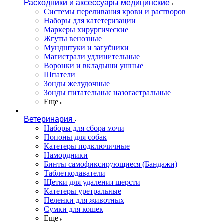
Расходники и аксессуары медицинские
Системы переливания крови и растворов
Наборы для катетеризации
Маркеры хирургические
Жгуты венозные
Мундштуки и загубники
Магистрали удлинительные
Воронки и вкладыши ушные
Шпатели
Зонды желудочные
Зонды питательные назогастральные
Еще
Ветеринария
Наборы для сбора мочи
Попоны для собак
Катетеры подключичные
Намордники
Бинты самофиксирующиеся (Бандажи)
Таблеткодаватели
Щетки для удаления шерсти
Катетеры уретральные
Пеленки для животных
Сумки для кошек
Еще