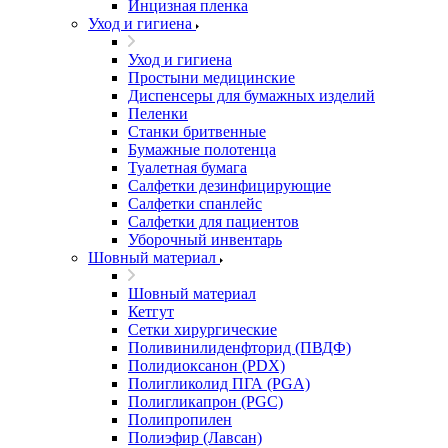
Инцизная пленка
Уход и гигиена
Уход и гигиена
Простыни медицинские
Диспенсеры для бумажных изделий
Пеленки
Станки бритвенные
Бумажные полотенца
Туалетная бумага
Салфетки дезинфицирующие
Салфетки спанлейс
Салфетки для пациентов
Уборочный инвентарь
Шовный материал
Шовный материал
Кетгут
Сетки хирургические
Поливинилиденфторид (ПВДФ)
Полидиоксанон (PDX)
Полигликолид ПГА (PGA)
Полигликапрон (PGC)
Полипропилен
Полиэфир (Лавсан)