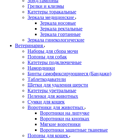
Зонд-тампоны
Грелки и клизмы
Катетеры торакальные
Зеркала медицинские
Зеркала носовые
Зеркала ректальные
Зеркала гортанные
Зеркала гинекологические
Ветеринария
Наборы для сбора мочи
Попоны для собак
Катетеры подключичные
Намордники
Бинты самофиксирующиеся (Бандажи)
Таблеткодаватели
Щетки для удаления шерсти
Катетеры уретральные
Пеленки для животных
Сумки для кошек
Воротники для животных
Воротники на липучке
Воротники на кнопках
Мягкие воротники
Воротники защитные тканевые
Попоны для кошек