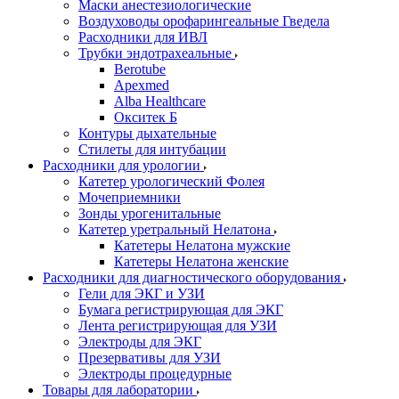
Маски анестезиологические
Воздуховоды орофарингеальные Гведела
Расходники для ИВЛ
Трубки эндотрахеальные
Berotube
Apexmed
Alba Healthcare
Окситек Б
Контуры дыхательные
Стилеты для интубации
Расходники для урологии
Катетер урологический Фолея
Мочеприемники
Зонды урогенитальные
Катетер уретральный Нелатона
Катетеры Нелатона мужские
Катетеры Нелатона женские
Расходники для диагностического оборудования
Гели для ЭКГ и УЗИ
Бумага регистрирующая для ЭКГ
Лента регистрирующая для УЗИ
Электроды для ЭКГ
Презервативы для УЗИ
Электроды процедурные
Товары для лаборатории