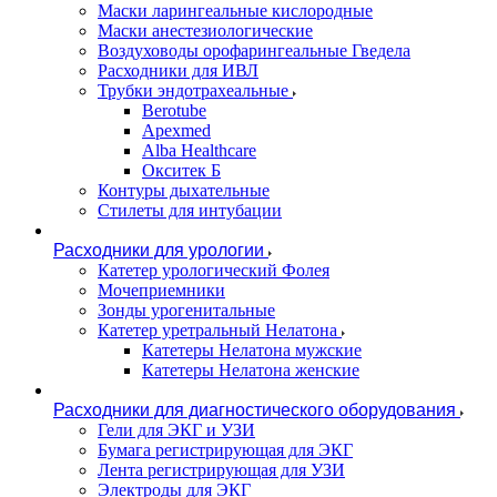
Маски ларингеальные кислородные
Маски анестезиологические
Воздуховоды орофарингеальные Гведела
Расходники для ИВЛ
Трубки эндотрахеальные
Berotube
Apexmed
Alba Healthcare
Окситек Б
Контуры дыхательные
Стилеты для интубации
Расходники для урологии
Катетер урологический Фолея
Мочеприемники
Зонды урогенитальные
Катетер уретральный Нелатона
Катетеры Нелатона мужские
Катетеры Нелатона женские
Расходники для диагностического оборудования
Гели для ЭКГ и УЗИ
Бумага регистрирующая для ЭКГ
Лента регистрирующая для УЗИ
Электроды для ЭКГ