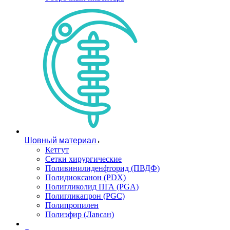
Шовный материал
Кетгут
Сетки хирургические
Поливинилиденфторид (ПВДФ)
Полидиоксанон (PDX)
Полигликолид ПГА (PGA)
Полигликапрон (PGC)
Полипропилен
Полиэфир (Лавсан)