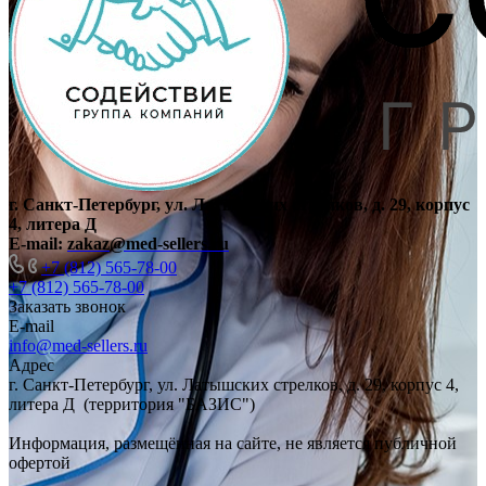
г. Санкт-Петербург, ул. Латышских стрелков, д. 29, корпус
4, литера Д
E-mail:
zakaz@med-sellers.ru
+7 (812) 565-78-00
+7 (812) 565-78-00
Заказать звонок
E-mail
info@med-sellers.ru
Адрес
г. Санкт-Петербург, ул. Латышских стрелков, д. 29, корпус 4,
литера Д (территория "БАЗИС")
Информация, размещённая на сайте, не является публичной
офертой