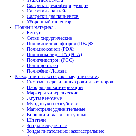
Салфетки дезинфицирующие
Салфетки спанлейс
Салфетки для пациентов
Уборочный инвентарь
Шовный материал
Кетгут
Сетки хирургические
Поливинилиденфторид (ПВДФ)
Полидиоксанон (PDX)
Полигликолид ПГА (PGA)
Полигликапрон (PGC)
Полипропилен
Полиэфир (Лавсан)
Расходники и аксессуары медицинские
Системы переливания крови и растворов
Наборы для катетеризации
Маркеры хирургические
Жгуты венозные
Мундштуки и загубники
Магистрали удлинительные
Воронки и вкладыши ушные
Шпатели
Зонды желудочные
Зонды питательные назогастральные