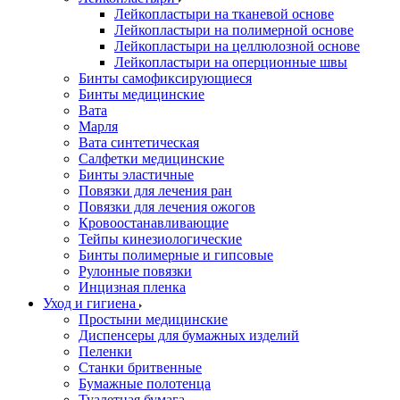
Лейкопластыри на тканевой основе
Лейкопластыри на полимерной основе
Лейкопластыри на целлюлозной основе
Лейкопластыри на оперционные швы
Бинты самофиксирующиеся
Бинты медицинские
Вата
Марля
Вата синтетическая
Салфетки медицинские
Бинты эластичные
Повязки для лечения ран
Повязки для лечения ожогов
Кровоостанавливающие
Тейпы кинезиологические
Бинты полимерные и гипсовые
Рулонные повязки
Инцизная пленка
Уход и гигиена
Простыни медицинские
Диспенсеры для бумажных изделий
Пеленки
Станки бритвенные
Бумажные полотенца
Туалетная бумага