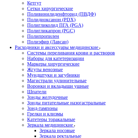
Кетгут
Сетки хирургические
Поливинилиденфторид (ПВДФ)
Полидиоксанон (PDX)
Полигликолид ПГА (PGA)
Полигликапрон (PGC)
Полипропилен
Полиэфир (Лавсан)
Расходники и аксессуары медицинские
Системы переливания крови и растворов
Наборы для катетеризации
Маркеры хирургические
Жгуты венозные
Мундштуки и загубники
Магистрали удлинительные
Воронки и вкладыши ушные
Шпатели
Зонды желудочные
Зонды питательные назогастральные
Зонд-тампоны
Грелки и клизмы
Катетеры торакальные
Зеркала медицинские
Зеркала носовые
Зеркала ректальные