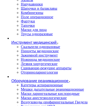
Нарукавники
Шапочки и балаклавы
Комбинезоны
Поле операционное
Фартуки
Тапочки
Маски для лица
Трусы одноразовые
Инструмент медицинский
Скальпели одноразовые
Пинцеты медицинские
Зажимной инструмент
Ножницы медицинские
Лезвия хирургические
Сшивающе-режущие аппараты
Оториноларингология
Оборудование реанимационное
Катетеры аспирационные
Мешки дыхательные реанимационные
Маски ларингеальные кислородные
Маски анестезиологические
Воздуховоды орофарингеальные Гведела