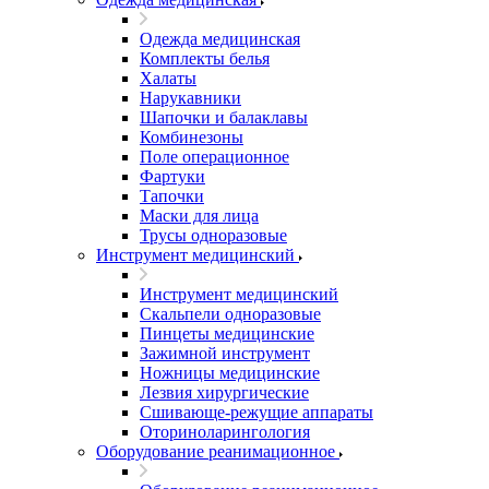
Одежда медицинская
Комплекты белья
Халаты
Нарукавники
Шапочки и балаклавы
Комбинезоны
Поле операционное
Фартуки
Тапочки
Маски для лица
Трусы одноразовые
Инструмент медицинский
Инструмент медицинский
Скальпели одноразовые
Пинцеты медицинские
Зажимной инструмент
Ножницы медицинские
Лезвия хирургические
Сшивающе-режущие аппараты
Оториноларингология
Оборудование реанимационное