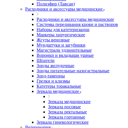
Полиэфир (Лавсан)
Расходники и аксессуары медицинские
Расходники и аксессуары медицинские
Системы переливания крови и растворов
Наборы для катетеризации
Маркеры хирургические
Жгуты венозные
Мундштуки и загубники
Магистрали удлинительные
Воронки и вкладыши ушные
Шпатели
Зонды желудочные
Зонды питательные назогастральные
Зонд-тампоны
Грелки и клизмы
Катетеры торакальные
Зеркала медицинские
Зеркала медицинские
Зеркала носовые
Зеркала ректальные
Зеркала гортанные
Зеркала гинекологические
Ветеринария