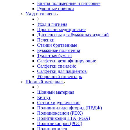
Бинты полимерные и гипсовые
Рулонные повязки
Уход и гигиена
Уход и гигиена
Простыни медицинские
Диспенсеры для бумажных изделий
Пеленки
Станки бритвенные
Бумажные полотенца
Туалетная бумага
Салфетки дезинфицирующие
Салфетки спанлейс
Салфетки для пациентов
Уборочный инвентарь
Шовный материал
Шовный материал
Кетгут
Сетки хирургические
Поливинилиденфторид (ПВДФ)
Полидиоксанон (PDX)
Полигликолид ПГА (PGA)
Полигликапрон (PGC)
Полипропилен