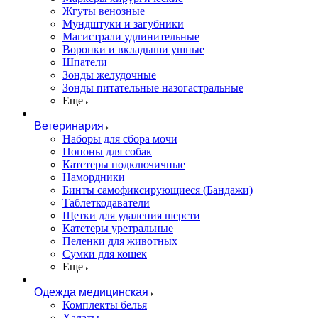
Жгуты венозные
Мундштуки и загубники
Магистрали удлинительные
Воронки и вкладыши ушные
Шпатели
Зонды желудочные
Зонды питательные назогастральные
Еще
Ветеринария
Наборы для сбора мочи
Попоны для собак
Катетеры подключичные
Намордники
Бинты самофиксирующиеся (Бандажи)
Таблеткодаватели
Щетки для удаления шерсти
Катетеры уретральные
Пеленки для животных
Сумки для кошек
Еще
Одежда медицинская
Комплекты белья
Халаты