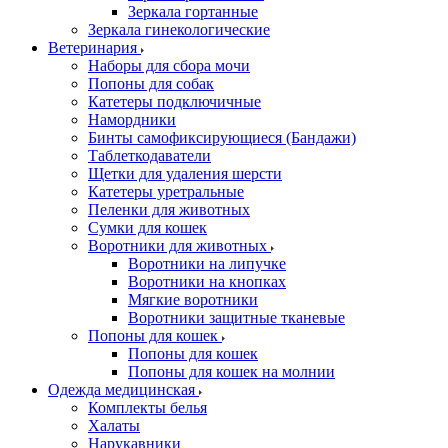
Зеркала гортанные
Зеркала гинекологические
Ветеринария
Наборы для сбора мочи
Попоны для собак
Катетеры подключичные
Намордники
Бинты самофиксирующиеся (Бандажи)
Таблеткодаватели
Щетки для удаления шерсти
Катетеры уретральные
Пеленки для животных
Сумки для кошек
Воротники для животных
Воротники на липучке
Воротники на кнопках
Мягкие воротники
Воротники защитные тканевые
Попоны для кошек
Попоны для кошек
Попоны для кошек на молнии
Одежда медицинская
Комплекты белья
Халаты
Нарукавники