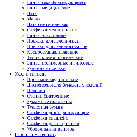
Бинты самофиксирующиеся
Бинты медицинские
Вата
Марля
Вата синтетическая
Салфетки медицинские
Бинты эластичные
Повязки для лечения ран
Повязки для лечения ожогов
Кровоостанавливающие
Тейпы кинезиологические
Бинты полимерные и гипсовые
Рулонные повязки
Уход и гигиена
Простыни медицинские
Диспенсеры для бумажных изделий
Пеленки
Станки бритвенные
Бумажные полотенца
Туалетная бумага
Салфетки дезинфицирующие
Салфетки спанлейс
Салфетки для пациентов
Уборочный инвентарь
Шовный материал