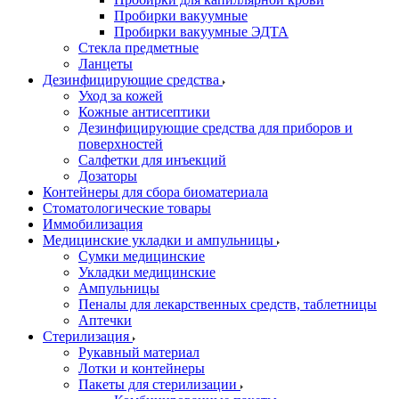
Пробирки вакуумные
Пробирки вакуумные ЭДТА
Стекла предметные
Ланцеты
Дезинфицирующие средства
Уход за кожей
Кожные антисептики
Дезинфицирующие средства для приборов и
поверхностей
Салфетки для инъекций
Дозаторы
Контейнеры для сбора биоматериала
Стоматологические товары
Иммобилизация
Медицинские укладки и ампульницы
Сумки медицинские
Укладки медицинские
Ампульницы
Пеналы для лекарственных средств, таблетницы
Аптечки
Стерилизация
Рукавный материал
Лотки и контейнеры
Пакеты для стерилизации