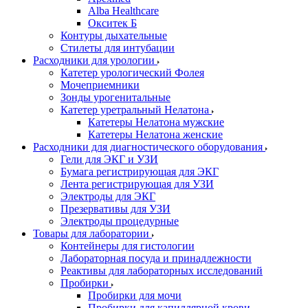
Alba Healthcare
Окситек Б
Контуры дыхательные
Стилеты для интубации
Расходники для урологии
Катетер урологический Фолея
Мочеприемники
Зонды урогенитальные
Катетер уретральный Нелатона
Катетеры Нелатона мужские
Катетеры Нелатона женские
Расходники для диагностического оборудования
Гели для ЭКГ и УЗИ
Бумага регистрирующая для ЭКГ
Лента регистрирующая для УЗИ
Электроды для ЭКГ
Презервативы для УЗИ
Электроды процедурные
Товары для лаборатории
Контейнеры для гистологии
Лабораторная посуда и принадлежности
Реактивы для лабораторных исследований
Пробирки
Пробирки для мочи
Пробирки для капиллярной крови