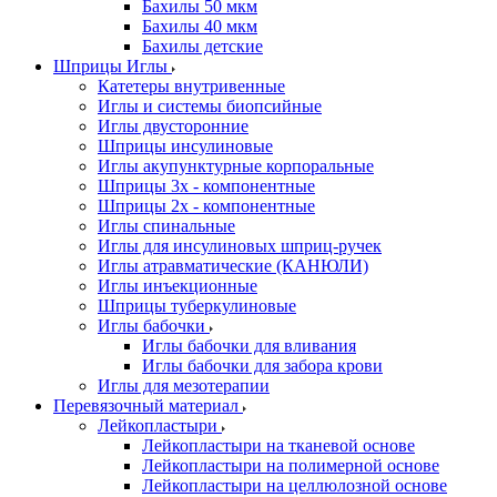
Бахилы 50 мкм
Бахилы 40 мкм
Бахилы детские
Шприцы Иглы
Катетеры внутривенные
Иглы и системы биопсийные
Иглы двусторонние
Шприцы инсулиновые
Иглы акупунктурные корпоральные
Шприцы 3х - компонентные
Шприцы 2х - компонентные
Иглы спинальные
Иглы для инсулиновых шприц-ручек
Иглы атравматические (КАНЮЛИ)
Иглы инъекционные
Шприцы туберкулиновые
Иглы бабочки
Иглы бабочки для вливания
Иглы бабочки для забора крови
Иглы для мезотерапии
Перевязочный материал
Лейкопластыри
Лейкопластыри на тканевой основе
Лейкопластыри на полимерной основе
Лейкопластыри на целлюлозной основе