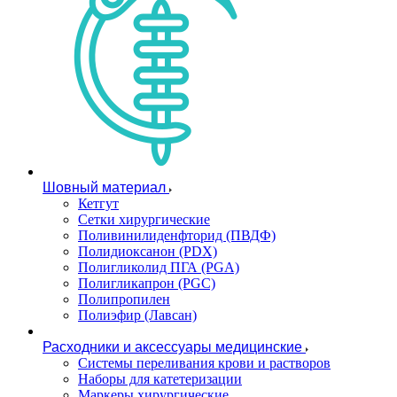
Шовный материал
Кетгут
Сетки хирургические
Поливинилиденфторид (ПВДФ)
Полидиоксанон (PDX)
Полигликолид ПГА (PGA)
Полигликапрон (PGC)
Полипропилен
Полиэфир (Лавсан)
Расходники и аксессуары медицинские
Системы переливания крови и растворов
Наборы для катетеризации
Маркеры хирургические