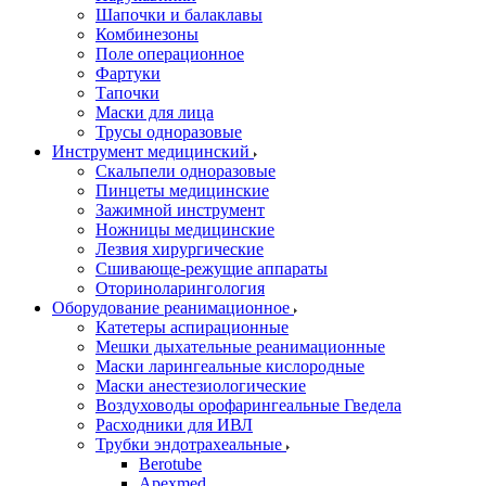
Шапочки и балаклавы
Комбинезоны
Поле операционное
Фартуки
Тапочки
Маски для лица
Трусы одноразовые
Инструмент медицинский
Скальпели одноразовые
Пинцеты медицинские
Зажимной инструмент
Ножницы медицинские
Лезвия хирургические
Сшивающе-режущие аппараты
Оториноларингология
Оборудование реанимационное
Катетеры аспирационные
Мешки дыхательные реанимационные
Маски ларингеальные кислородные
Маски анестезиологические
Воздуховоды орофарингеальные Гведела
Расходники для ИВЛ
Трубки эндотрахеальные
Berotube
Apexmed