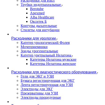
Расходники для ИВЛ
Трубки эндотрахеальные
Berotube
Apexmed
Alba Healthcare
Окситек Б
Контуры дыхательные
Стилеты для интубации
Расходники для урологии
Катетер урологический Фолея
Мочеприемники
Зонды урогенитальные
Катетер уретральный Нелатона
Катетеры Нелатона мужские
Катетеры Нелатона женские
Расходники для диагностического оборудования
Гели для ЭКГ и УЗИ
Бумага регистрирующая для ЭКГ
Лента регистрирующая для УЗИ
Электроды для ЭКГ
Презервативы для УЗИ
Электроды процедурные