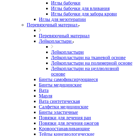
Иглы бабочки
Иглы бабочки для вливания
Иглы бабочки для забора крови
Иглы для мезотерапии
Перевязочный материал
Перевязочный материал
Лейкопластыри
Лейкопластыри
Лейкопластыри на тканевой основе
Лейкопластыри на полимерной основе
Лейкопластыри на целлюлозной
основе
Бинты самофиксирующиеся
Бинты медицинские
Вата
Марля
Вата синтетическая
Салфетки медицинские
Бинты эластичные
Повязки для лечения ран
Повязки для лечения ожогов
Кровоостанавливающие
Тейпы кинезиологические