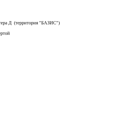
литера Д (территория "БАЗИС")
ертой