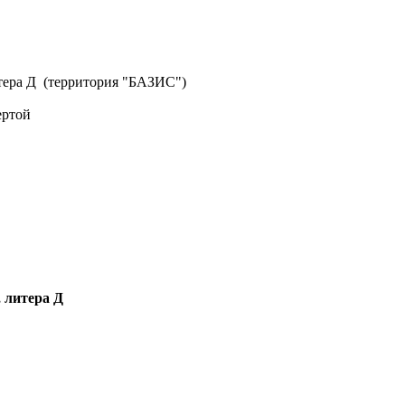
литера Д (территория "БАЗИС")
ертой
, литера Д