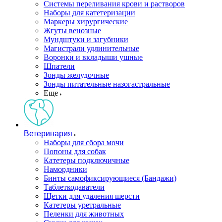
Системы переливания крови и растворов
Наборы для катетеризации
Маркеры хирургические
Жгуты венозные
Мундштуки и загубники
Магистрали удлинительные
Воронки и вкладыши ушные
Шпатели
Зонды желудочные
Зонды питательные назогастральные
Еще
Ветеринария
Наборы для сбора мочи
Попоны для собак
Катетеры подключичные
Намордники
Бинты самофиксирующиеся (Бандажи)
Таблеткодаватели
Щетки для удаления шерсти
Катетеры уретральные
Пеленки для животных