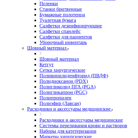
Пеленки
Станки бритвенные
Бумажные полотенца
Туалетная бумага
Салфетки дезинфицирующие
Салфетки спанлейс
Салфетки для пациентов
Уборочный инвентарь
Шовный материал
Шовный материал
Кетгут
Сетки хирургические
Поливинилиденфторид (ПВДФ)
Полидиоксанон (PDX)
Полигликолид ПГА (PGA)
Полигликапрон (PGC)
Полипропилен
Полиэфир (Лавсан)
Расходники и аксессуары медицинские
Расходники и аксессуары медицинские
Системы переливания крови и растворов
Наборы для катетеризации
Маркеры хирургические