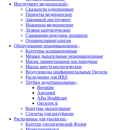
Инструмент медицинский
Скальпели одноразовые
Пинцеты медицинские
Зажимной инструмент
Ножницы медицинские
Лезвия хирургические
Сшивающе-режущие аппараты
Оториноларингология
Оборудование реанимационное
Катетеры аспирационные
Мешки дыхательные реанимационные
Маски ларингеальные кислородные
Маски анестезиологические
Воздуховоды орофарингеальные Гведела
Расходники для ИВЛ
Трубки эндотрахеальные
Berotube
Apexmed
Alba Healthcare
Окситек Б
Контуры дыхательные
Стилеты для интубации
Расходники для урологии
Катетер урологический Фолея
Мочеприемники