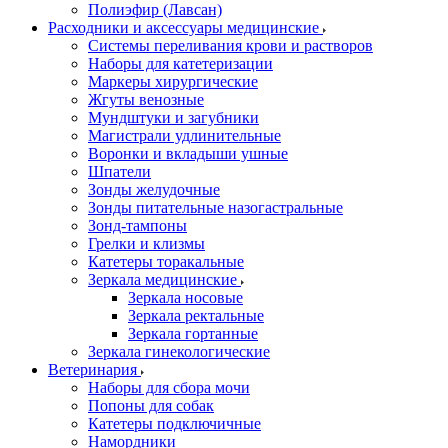
Полиэфир (Лавсан)
Расходники и аксессуары медицинские
Системы переливания крови и растворов
Наборы для катетеризации
Маркеры хирургические
Жгуты венозные
Мундштуки и загубники
Магистрали удлинительные
Воронки и вкладыши ушные
Шпатели
Зонды желудочные
Зонды питательные назогастральные
Зонд-тампоны
Грелки и клизмы
Катетеры торакальные
Зеркала медицинские
Зеркала носовые
Зеркала ректальные
Зеркала гортанные
Зеркала гинекологические
Ветеринария
Наборы для сбора мочи
Попоны для собак
Катетеры подключичные
Намордники