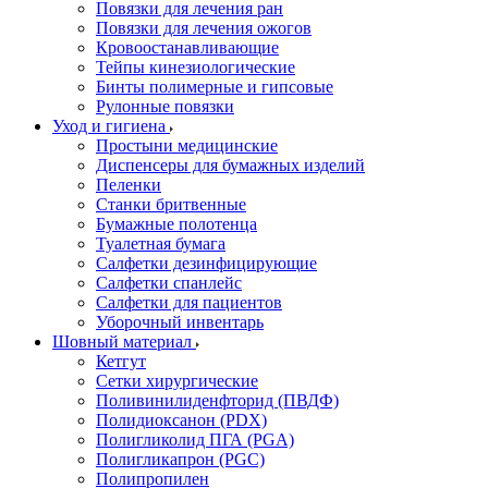
Повязки для лечения ран
Повязки для лечения ожогов
Кровоостанавливающие
Тейпы кинезиологические
Бинты полимерные и гипсовые
Рулонные повязки
Уход и гигиена
Простыни медицинские
Диспенсеры для бумажных изделий
Пеленки
Станки бритвенные
Бумажные полотенца
Туалетная бумага
Салфетки дезинфицирующие
Салфетки спанлейс
Салфетки для пациентов
Уборочный инвентарь
Шовный материал
Кетгут
Сетки хирургические
Поливинилиденфторид (ПВДФ)
Полидиоксанон (PDX)
Полигликолид ПГА (PGA)
Полигликапрон (PGC)
Полипропилен