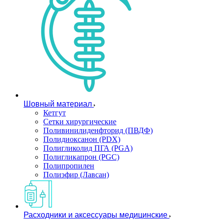
Шовный материал
Кетгут
Сетки хирургические
Поливинилиденфторид (ПВДФ)
Полидиоксанон (PDX)
Полигликолид ПГА (PGA)
Полигликапрон (PGC)
Полипропилен
Полиэфир (Лавсан)
Расходники и аксессуары медицинские