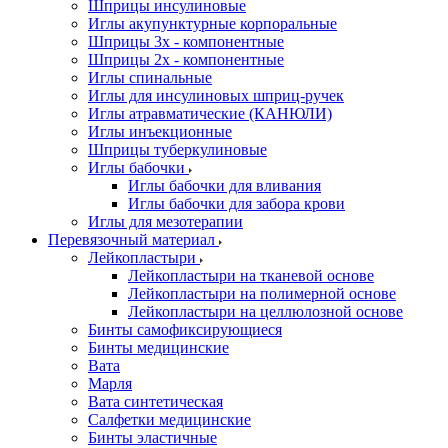
Шприцы инсулиновые
Иглы акупунктурные корпоральные
Шприцы 3х - компонентные
Шприцы 2х - компонентные
Иглы спинальные
Иглы для инсулиновых шприц-ручек
Иглы атравматические (КАНЮЛИ)
Иглы инъекционные
Шприцы туберкулиновые
Иглы бабочки
Иглы бабочки для вливания
Иглы бабочки для забора крови
Иглы для мезотерапии
Перевязочный материал
Лейкопластыри
Лейкопластыри на тканевой основе
Лейкопластыри на полимерной основе
Лейкопластыри на целлюлозной основе
Бинты самофиксирующиеся
Бинты медицинские
Вата
Марля
Вата синтетическая
Салфетки медицинские
Бинты эластичные