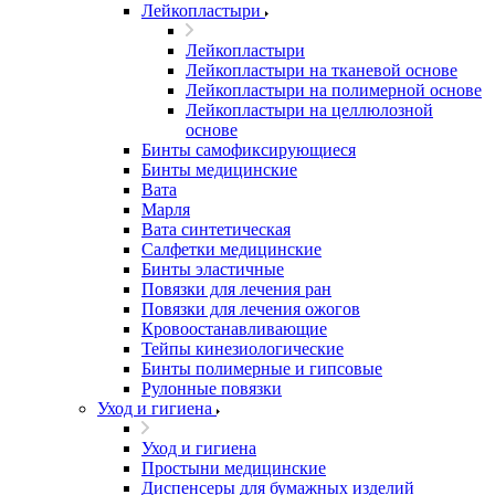
Лейкопластыри
Лейкопластыри
Лейкопластыри на тканевой основе
Лейкопластыри на полимерной основе
Лейкопластыри на целлюлозной
основе
Бинты самофиксирующиеся
Бинты медицинские
Вата
Марля
Вата синтетическая
Салфетки медицинские
Бинты эластичные
Повязки для лечения ран
Повязки для лечения ожогов
Кровоостанавливающие
Тейпы кинезиологические
Бинты полимерные и гипсовые
Рулонные повязки
Уход и гигиена
Уход и гигиена
Простыни медицинские
Диспенсеры для бумажных изделий