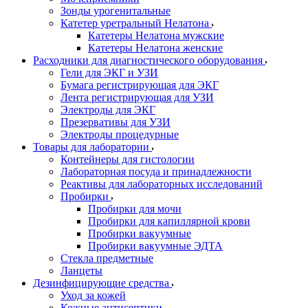
Зонды урогенитальные
Катетер уретральный Нелатона
Катетеры Нелатона мужские
Катетеры Нелатона женские
Расходники для диагностического оборудования
Гели для ЭКГ и УЗИ
Бумага регистрирующая для ЭКГ
Лента регистрирующая для УЗИ
Электроды для ЭКГ
Презервативы для УЗИ
Электроды процедурные
Товары для лаборатории
Контейнеры для гистологии
Лабораторная посуда и принадлежности
Реактивы для лабораторных исследований
Пробирки
Пробирки для мочи
Пробирки для капиллярной крови
Пробирки вакуумные
Пробирки вакуумные ЭДТА
Стекла предметные
Ланцеты
Дезинфицирующие средства
Уход за кожей
Кожные антисептики