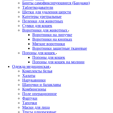
Бинты самофиксирующиеся (Бандажи)
Таблеткодаватели
Щетки для удаления шерсти
Катетеры уретральные
Пеленки для животных
Сумки для кошек
Воротники для животных
Воротники на липучке
Воротники на кнопках
Мягкие воротники
Воротники защитные тканевые
Попоны для кошек
Попоны для кошек
Попоны для кошек на молнии
Одежда медицинская
Комплекты белья
Халаты
Нарукавники
Шапочки и балаклавы
Комбинезоны
Поле операционное
Фартуки
Тапочки
Маски для лица
Трусы одноразовые