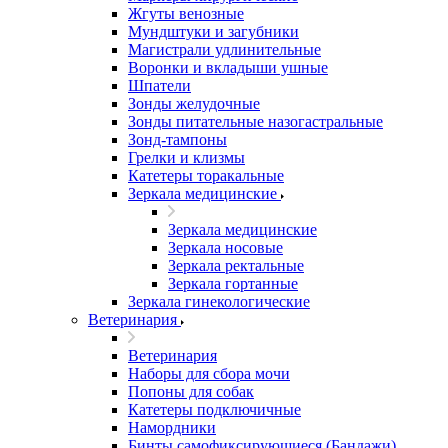
Жгуты венозные
Мундштуки и загубники
Магистрали удлинительные
Воронки и вкладыши ушные
Шпатели
Зонды желудочные
Зонды питательные назогастральные
Зонд-тампоны
Грелки и клизмы
Катетеры торакальные
Зеркала медицинские
Зеркала медицинские
Зеркала носовые
Зеркала ректальные
Зеркала гортанные
Зеркала гинекологические
Ветеринария
Ветеринария
Наборы для сбора мочи
Попоны для собак
Катетеры подключичные
Намордники
Бинты самофиксирующиеся (Бандажи)