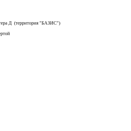
литера Д (территория "БАЗИС")
ертой