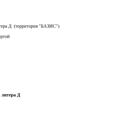
литера Д (территория "БАЗИС")
ертой
, литера Д