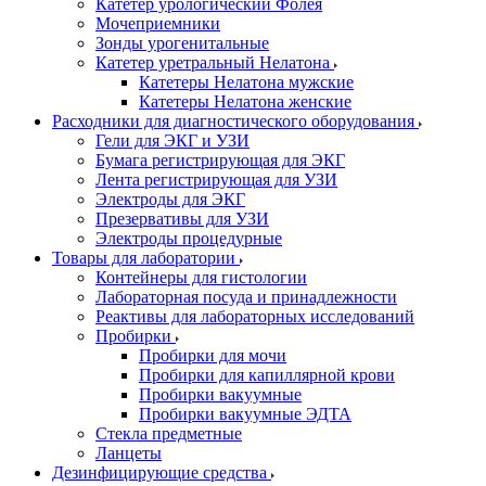
Катетер урологический Фолея
Мочеприемники
Зонды урогенитальные
Катетер уретральный Нелатона
Катетеры Нелатона мужские
Катетеры Нелатона женские
Расходники для диагностического оборудования
Гели для ЭКГ и УЗИ
Бумага регистрирующая для ЭКГ
Лента регистрирующая для УЗИ
Электроды для ЭКГ
Презервативы для УЗИ
Электроды процедурные
Товары для лаборатории
Контейнеры для гистологии
Лабораторная посуда и принадлежности
Реактивы для лабораторных исследований
Пробирки
Пробирки для мочи
Пробирки для капиллярной крови
Пробирки вакуумные
Пробирки вакуумные ЭДТА
Стекла предметные
Ланцеты
Дезинфицирующие средства