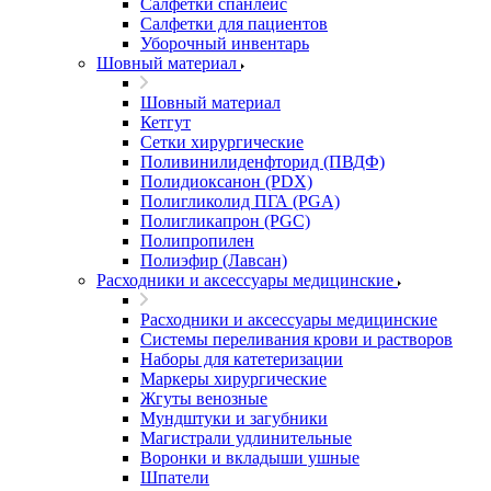
Салфетки спанлейс
Салфетки для пациентов
Уборочный инвентарь
Шовный материал
Шовный материал
Кетгут
Сетки хирургические
Поливинилиденфторид (ПВДФ)
Полидиоксанон (PDX)
Полигликолид ПГА (PGA)
Полигликапрон (PGC)
Полипропилен
Полиэфир (Лавсан)
Расходники и аксессуары медицинские
Расходники и аксессуары медицинские
Системы переливания крови и растворов
Наборы для катетеризации
Маркеры хирургические
Жгуты венозные
Мундштуки и загубники
Магистрали удлинительные
Воронки и вкладыши ушные
Шпатели