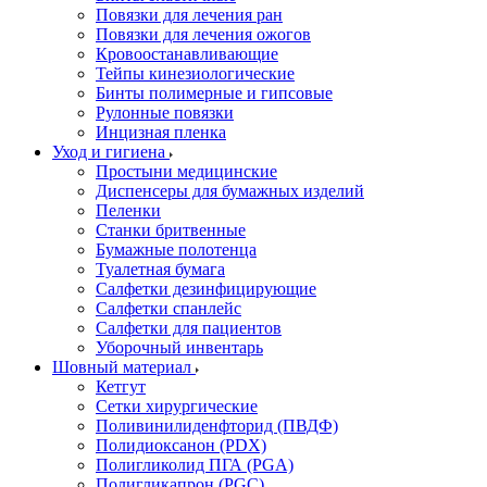
Повязки для лечения ран
Повязки для лечения ожогов
Кровоостанавливающие
Тейпы кинезиологические
Бинты полимерные и гипсовые
Рулонные повязки
Инцизная пленка
Уход и гигиена
Простыни медицинские
Диспенсеры для бумажных изделий
Пеленки
Станки бритвенные
Бумажные полотенца
Туалетная бумага
Салфетки дезинфицирующие
Салфетки спанлейс
Салфетки для пациентов
Уборочный инвентарь
Шовный материал
Кетгут
Сетки хирургические
Поливинилиденфторид (ПВДФ)
Полидиоксанон (PDX)
Полигликолид ПГА (PGA)
Полигликапрон (PGC)