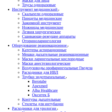
Маски для лица
Трусы одноразовые
Инструмент медицинский
Скальпели одноразовые
Пинцеты медицинские
Зажимной инструмент
Ножницы медицинские
Лезвия хирургические
Сшивающе-режущие аппараты
Оториноларингология
Оборудование реанимационное
Катетеры аспирационные
Мешки дыхательные реанимационные
Маски ларингеальные кислородные
Маски анестезиологические
Воздуховоды орофарингеальные Гведела
Расходники для ИВЛ
Трубки эндотрахеальные
Berotube
Apexmed
Alba Healthcare
Окситек Б
Контуры дыхательные
Стилеты для интубации
Расходники для урологии