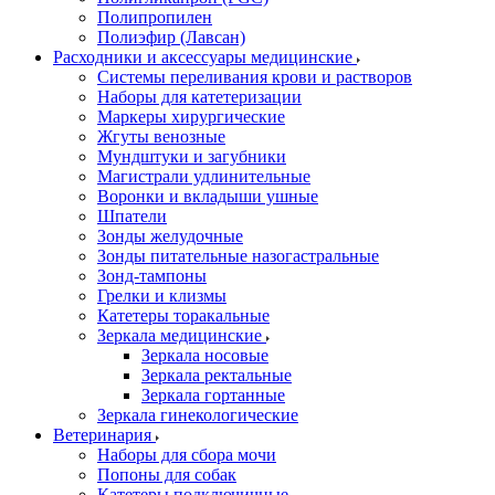
Полипропилен
Полиэфир (Лавсан)
Расходники и аксессуары медицинские
Системы переливания крови и растворов
Наборы для катетеризации
Маркеры хирургические
Жгуты венозные
Мундштуки и загубники
Магистрали удлинительные
Воронки и вкладыши ушные
Шпатели
Зонды желудочные
Зонды питательные назогастральные
Зонд-тампоны
Грелки и клизмы
Катетеры торакальные
Зеркала медицинские
Зеркала носовые
Зеркала ректальные
Зеркала гортанные
Зеркала гинекологические
Ветеринария
Наборы для сбора мочи
Попоны для собак
Катетеры подключичные