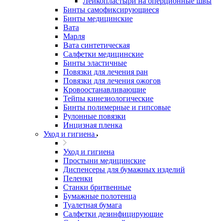
Лейкопластыри на оперционные швы
Бинты самофиксирующиеся
Бинты медицинские
Вата
Марля
Вата синтетическая
Салфетки медицинские
Бинты эластичные
Повязки для лечения ран
Повязки для лечения ожогов
Кровоостанавливающие
Тейпы кинезиологические
Бинты полимерные и гипсовые
Рулонные повязки
Инцизная пленка
Уход и гигиена
Уход и гигиена
Простыни медицинские
Диспенсеры для бумажных изделий
Пеленки
Станки бритвенные
Бумажные полотенца
Туалетная бумага
Салфетки дезинфицирующие