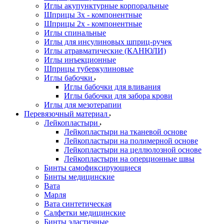
Иглы акупунктурные корпоральные
Шприцы 3х - компонентные
Шприцы 2х - компонентные
Иглы спинальные
Иглы для инсулиновых шприц-ручек
Иглы атравматические (КАНЮЛИ)
Иглы инъекционные
Шприцы туберкулиновые
Иглы бабочки
Иглы бабочки для вливания
Иглы бабочки для забора крови
Иглы для мезотерапии
Перевязочный материал
Лейкопластыри
Лейкопластыри на тканевой основе
Лейкопластыри на полимерной основе
Лейкопластыри на целлюлозной основе
Лейкопластыри на оперционные швы
Бинты самофиксирующиеся
Бинты медицинские
Вата
Марля
Вата синтетическая
Салфетки медицинские
Бинты эластичные