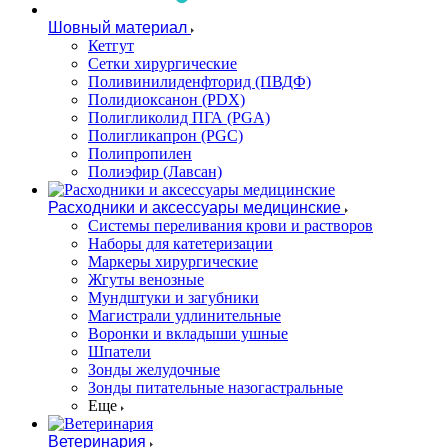
Шовный материал
Кетгут
Сетки хирургические
Поливинилиденфторид (ПВДФ)
Полидиоксанон (PDX)
Полигликолид ПГА (PGA)
Полигликапрон (PGC)
Полипропилен
Полиэфир (Лавсан)
Расходники и аксессуары медицинские
Системы переливания крови и растворов
Наборы для катетеризации
Маркеры хирургические
Жгуты венозные
Мундштуки и загубники
Магистрали удлинительные
Воронки и вкладыши ушные
Шпатели
Зонды желудочные
Зонды питательные назогастральные
Еще
Ветеринария