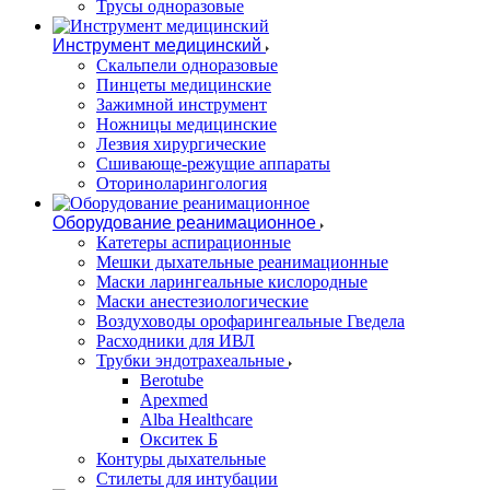
Трусы одноразовые
Инструмент медицинский
Скальпели одноразовые
Пинцеты медицинские
Зажимной инструмент
Ножницы медицинские
Лезвия хирургические
Сшивающе-режущие аппараты
Оториноларингология
Оборудование реанимационное
Катетеры аспирационные
Мешки дыхательные реанимационные
Маски ларингеальные кислородные
Маски анестезиологические
Воздуховоды орофарингеальные Гведела
Расходники для ИВЛ
Трубки эндотрахеальные
Berotube
Apexmed
Alba Healthcare
Окситек Б
Контуры дыхательные
Стилеты для интубации