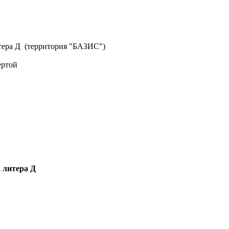
литера Д (территория "БАЗИС")
ертой
, литера Д