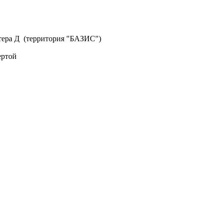
литера Д (территория "БАЗИС")
ертой