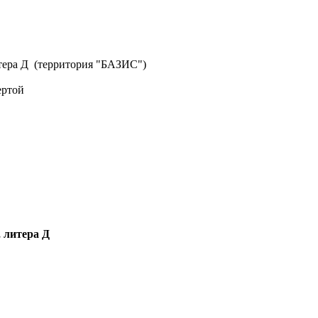
литера Д (территория "БАЗИС")
ертой
, литера Д