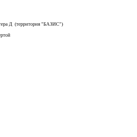
литера Д (территория "БАЗИС")
ертой