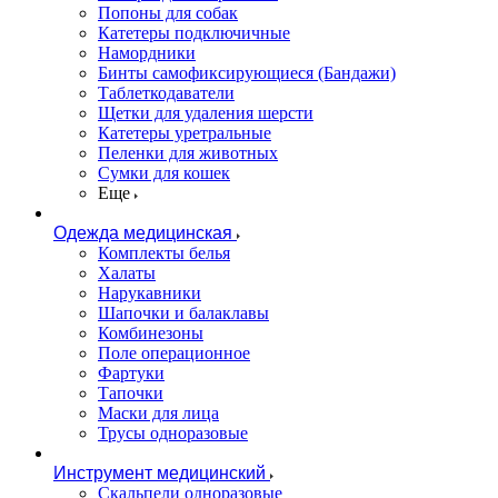
Попоны для собак
Катетеры подключичные
Намордники
Бинты самофиксирующиеся (Бандажи)
Таблеткодаватели
Щетки для удаления шерсти
Катетеры уретральные
Пеленки для животных
Сумки для кошек
Еще
Одежда медицинская
Комплекты белья
Халаты
Нарукавники
Шапочки и балаклавы
Комбинезоны
Поле операционное
Фартуки
Тапочки
Маски для лица
Трусы одноразовые
Инструмент медицинский
Скальпели одноразовые