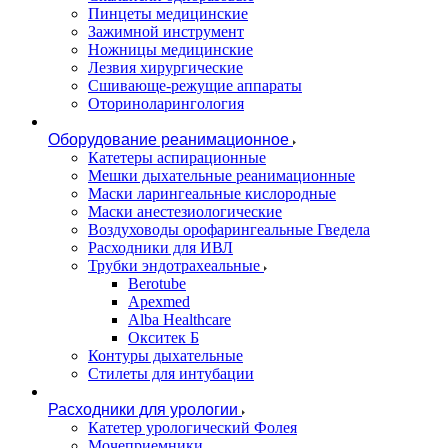
Пинцеты медицинские
Зажимной инструмент
Ножницы медицинские
Лезвия хирургические
Сшивающе-режущие аппараты
Оториноларингология
Оборудование реанимационное
Катетеры аспирационные
Мешки дыхательные реанимационные
Маски ларингеальные кислородные
Маски анестезиологические
Воздуховоды орофарингеальные Гведела
Расходники для ИВЛ
Трубки эндотрахеальные
Berotube
Apexmed
Alba Healthcare
Окситек Б
Контуры дыхательные
Стилеты для интубации
Расходники для урологии
Катетер урологический Фолея
Мочеприемники