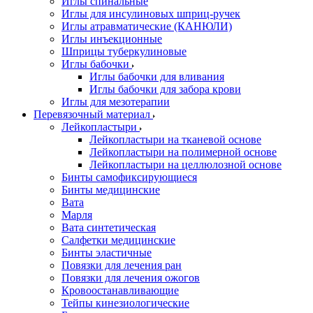
Иглы спинальные
Иглы для инсулиновых шприц-ручек
Иглы атравматические (КАНЮЛИ)
Иглы инъекционные
Шприцы туберкулиновые
Иглы бабочки
Иглы бабочки для вливания
Иглы бабочки для забора крови
Иглы для мезотерапии
Перевязочный материал
Лейкопластыри
Лейкопластыри на тканевой основе
Лейкопластыри на полимерной основе
Лейкопластыри на целлюлозной основе
Бинты самофиксирующиеся
Бинты медицинские
Вата
Марля
Вата синтетическая
Салфетки медицинские
Бинты эластичные
Повязки для лечения ран
Повязки для лечения ожогов
Кровоостанавливающие
Тейпы кинезиологические