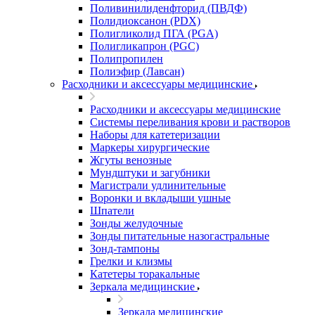
Поливинилиденфторид (ПВДФ)
Полидиоксанон (PDX)
Полигликолид ПГА (PGA)
Полигликапрон (PGC)
Полипропилен
Полиэфир (Лавсан)
Расходники и аксессуары медицинские
Расходники и аксессуары медицинские
Системы переливания крови и растворов
Наборы для катетеризации
Маркеры хирургические
Жгуты венозные
Мундштуки и загубники
Магистрали удлинительные
Воронки и вкладыши ушные
Шпатели
Зонды желудочные
Зонды питательные назогастральные
Зонд-тампоны
Грелки и клизмы
Катетеры торакальные
Зеркала медицинские
Зеркала медицинские