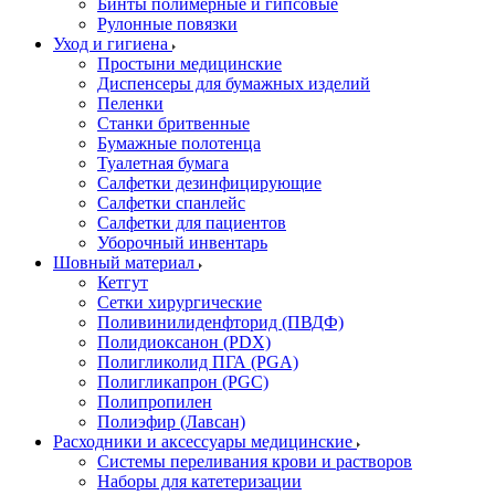
Бинты полимерные и гипсовые
Рулонные повязки
Уход и гигиена
Простыни медицинские
Диспенсеры для бумажных изделий
Пеленки
Станки бритвенные
Бумажные полотенца
Туалетная бумага
Салфетки дезинфицирующие
Салфетки спанлейс
Салфетки для пациентов
Уборочный инвентарь
Шовный материал
Кетгут
Сетки хирургические
Поливинилиденфторид (ПВДФ)
Полидиоксанон (PDX)
Полигликолид ПГА (PGA)
Полигликапрон (PGC)
Полипропилен
Полиэфир (Лавсан)
Расходники и аксессуары медицинские
Системы переливания крови и растворов
Наборы для катетеризации