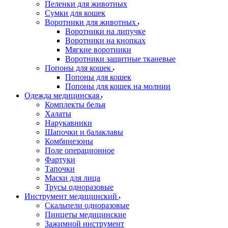
Пеленки для животных
Сумки для кошек
Воротники для животных
Воротники на липучке
Воротники на кнопках
Мягкие воротники
Воротники защитные тканевые
Попоны для кошек
Попоны для кошек
Попоны для кошек на молнии
Одежда медицинская
Комплекты белья
Халаты
Нарукавники
Шапочки и балаклавы
Комбинезоны
Поле операционное
Фартуки
Тапочки
Маски для лица
Трусы одноразовые
Инструмент медицинский
Скальпели одноразовые
Пинцеты медицинские
Зажимной инструмент