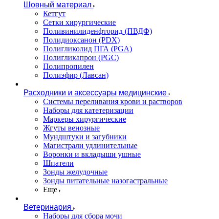
Шовный материал
Кетгут
Сетки хирургические
Поливинилиденфторид (ПВДФ)
Полидиоксанон (PDX)
Полигликолид ПГА (PGA)
Полигликапрон (PGC)
Полипропилен
Полиэфир (Лавсан)
Расходники и аксессуары медицинские
Системы переливания крови и растворов
Наборы для катетеризации
Маркеры хирургические
Жгуты венозные
Мундштуки и загубники
Магистрали удлинительные
Воронки и вкладыши ушные
Шпатели
Зонды желудочные
Зонды питательные назогастральные
Еще
Ветеринария
Наборы для сбора мочи