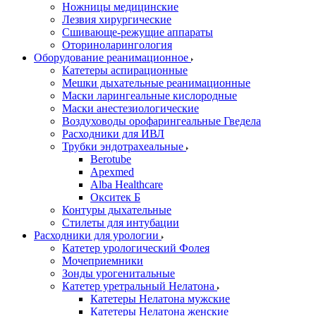
Ножницы медицинские
Лезвия хирургические
Сшивающе-режущие аппараты
Оториноларингология
Оборудование реанимационное
Катетеры аспирационные
Мешки дыхательные реанимационные
Маски ларингеальные кислородные
Маски анестезиологические
Воздуховоды орофарингеальные Гведела
Расходники для ИВЛ
Трубки эндотрахеальные
Berotube
Apexmed
Alba Healthcare
Окситек Б
Контуры дыхательные
Стилеты для интубации
Расходники для урологии
Катетер урологический Фолея
Мочеприемники
Зонды урогенитальные
Катетер уретральный Нелатона
Катетеры Нелатона мужские
Катетеры Нелатона женские