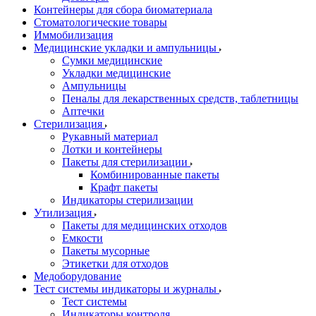
Контейнеры для сбора биоматериала
Стоматологические товары
Иммобилизация
Медицинские укладки и ампульницы
Сумки медицинские
Укладки медицинские
Ампульницы
Пеналы для лекарственных средств, таблетницы
Аптечки
Стерилизация
Рукавный материал
Лотки и контейнеры
Пакеты для стерилизации
Комбинированные пакеты
Крафт пакеты
Индикаторы стерилизации
Утилизация
Пакеты для медицинских отходов
Емкости
Пакеты мусорные
Этикетки для отходов
Медоборудование
Тест системы индикаторы и журналы
Тест системы
Индикаторы контроля