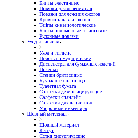
Бинты эластичные
Повязки для лечения ран
Повязки для лечения ожогов
Кровоостанавливающие
Тейпы кинезиологические
Бинты полимерные и гипсовые
Рулонные повязки
Уход и гигиена
Уход и гигиена
Простыни медицинские
Диспенсеры для бумажных изделий
Пеленки
Станки бритвенные
Бумажные полотенца
Туалетная бумага
Салфетки дезинфицирующие
Салфетки спанлейс
Салфетки для пациентов
Уборочный инвентарь
Шовный материал
Шовный материал
Кетгут
Сетки хирургические