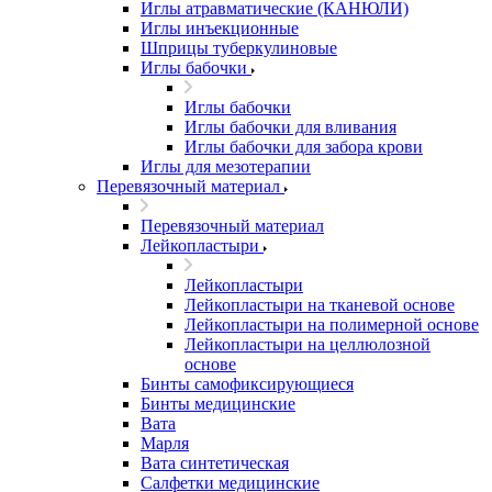
Иглы атравматические (КАНЮЛИ)
Иглы инъекционные
Шприцы туберкулиновые
Иглы бабочки
Иглы бабочки
Иглы бабочки для вливания
Иглы бабочки для забора крови
Иглы для мезотерапии
Перевязочный материал
Перевязочный материал
Лейкопластыри
Лейкопластыри
Лейкопластыри на тканевой основе
Лейкопластыри на полимерной основе
Лейкопластыри на целлюлозной
основе
Бинты самофиксирующиеся
Бинты медицинские
Вата
Марля
Вата синтетическая
Салфетки медицинские