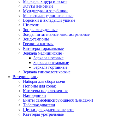
Маркеры хирургические
Жгуты венозные
Мундштуки и загубники
Магистрали удлинительные
Воронки и вкладыши ушные
Шпатели
Зонды желудочные
Зонды питательные назогастральные
Зонд-тампоны
Грелки и клизмы
Катетеры торакальные
Зеркала медицинские
Зеркала носовые
Зеркала ректальные
Зеркала гортанные
Зеркала гинекологические
Ветеринария
Наборы для сбора мочи
Попоны для собак
Катетеры подключичные
Намордники
Бинты самофиксирующиеся (Бандажи)
Таблеткодаватели
Щетки для удаления шерсти
Катетеры уретральные