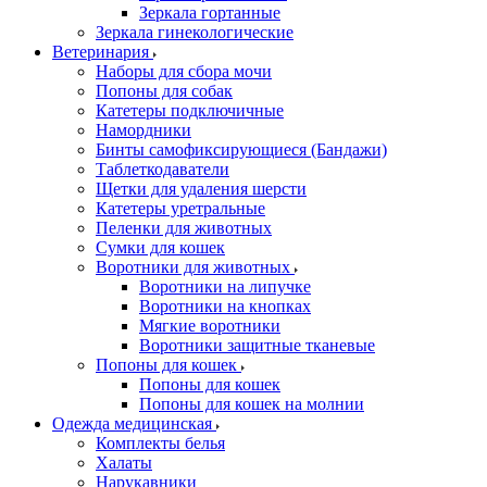
Зеркала гортанные
Зеркала гинекологические
Ветеринария
Наборы для сбора мочи
Попоны для собак
Катетеры подключичные
Намордники
Бинты самофиксирующиеся (Бандажи)
Таблеткодаватели
Щетки для удаления шерсти
Катетеры уретральные
Пеленки для животных
Сумки для кошек
Воротники для животных
Воротники на липучке
Воротники на кнопках
Мягкие воротники
Воротники защитные тканевые
Попоны для кошек
Попоны для кошек
Попоны для кошек на молнии
Одежда медицинская
Комплекты белья
Халаты
Нарукавники