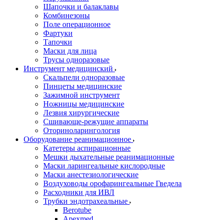
Шапочки и балаклавы
Комбинезоны
Поле операционное
Фартуки
Тапочки
Маски для лица
Трусы одноразовые
Инструмент медицинский
Скальпели одноразовые
Пинцеты медицинские
Зажимной инструмент
Ножницы медицинские
Лезвия хирургические
Сшивающе-режущие аппараты
Оториноларингология
Оборудование реанимационное
Катетеры аспирационные
Мешки дыхательные реанимационные
Маски ларингеальные кислородные
Маски анестезиологические
Воздуховоды орофарингеальные Гведела
Расходники для ИВЛ
Трубки эндотрахеальные
Berotube
Apexmed