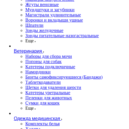
Жгуты венозные
Мундштуки и загубники
Магистрали удлинительные
Воронки и вкладыши ушные
Шпатели
Зонды желудочные
Зонды питательные назогастральные
Еще
Ветеринария
Наборы для сбора мочи
Попоны для собак
Катетеры подключичные
Намордники
Бинты самофиксирующиеся (Бандажи)
Таблеткодаватели
Щетки для удаления шерсти
Катетеры уретральные
Пеленки для животных
Сумки для кошек
Еще
Одежда медицинская
Комплекты белья
Халаты