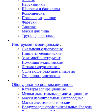
Нарукавники
Шапочки и балаклавы
Комбинезоны
Поле операционное
Фартуки
Тапочки
Маски для лица
Трусы одноразовые
Инструмент медицинский
Скальпели одноразовые
Пинцеты медицинские
Зажимной инструмент
Ножницы медицинские
Лезвия хирургические
Сшивающе-режущие аппараты
Оториноларингология
Оборудование реанимационное
Катетеры аспирационные
Мешки дыхательные реанимационные
Маски ларингеальные кислородные
Маски анестезиологические
Воздуховоды орофарингеальные Гведела