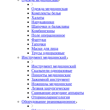
Одежда медицинская
Комплекты белья
Халаты
Нарукавники
Шапочки и балаклавы
Комбинезоны
Поле операционное
Фартуки
Тапочки
Маски для лица
Трусы одноразовые
Инструмент медицинский
Инструмент медицинский
Скальпели одноразовые
Пинцеты медицинские
Зажимной инструмент
Ножницы медицинские
Лезвия хирургические
Сшивающе-режущие аппараты
Оториноларингология
Оборудование реанимационное