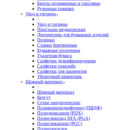
Бинты полимерные и гипсовые
Рулонные повязки
Уход и гигиена
Уход и гигиена
Простыни медицинские
Диспенсеры для бумажных изделий
Пеленки
Станки бритвенные
Бумажные полотенца
Туалетная бумага
Салфетки дезинфицирующие
Салфетки спанлейс
Салфетки для пациентов
Уборочный инвентарь
Шовный материал
Шовный материал
Кетгут
Сетки хирургические
Поливинилиденфторид (ПВДФ)
Полидиоксанон (PDX)
Полигликолид ПГА (PGA)
Полигликапрон (PGC)
Полипропилен