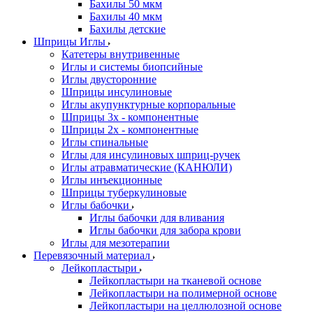
Бахилы 50 мкм
Бахилы 40 мкм
Бахилы детские
Шприцы Иглы
Катетеры внутривенные
Иглы и системы биопсийные
Иглы двусторонние
Шприцы инсулиновые
Иглы акупунктурные корпоральные
Шприцы 3х - компонентные
Шприцы 2х - компонентные
Иглы спинальные
Иглы для инсулиновых шприц-ручек
Иглы атравматические (КАНЮЛИ)
Иглы инъекционные
Шприцы туберкулиновые
Иглы бабочки
Иглы бабочки для вливания
Иглы бабочки для забора крови
Иглы для мезотерапии
Перевязочный материал
Лейкопластыри
Лейкопластыри на тканевой основе
Лейкопластыри на полимерной основе
Лейкопластыри на целлюлозной основе