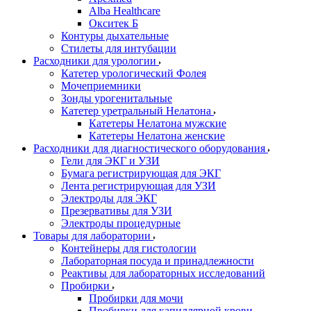
Alba Healthcare
Окситек Б
Контуры дыхательные
Стилеты для интубации
Расходники для урологии
Катетер урологический Фолея
Мочеприемники
Зонды урогенитальные
Катетер уретральный Нелатона
Катетеры Нелатона мужские
Катетеры Нелатона женские
Расходники для диагностического оборудования
Гели для ЭКГ и УЗИ
Бумага регистрирующая для ЭКГ
Лента регистрирующая для УЗИ
Электроды для ЭКГ
Презервативы для УЗИ
Электроды процедурные
Товары для лаборатории
Контейнеры для гистологии
Лабораторная посуда и принадлежности
Реактивы для лабораторных исследований
Пробирки
Пробирки для мочи
Пробирки для капиллярной крови