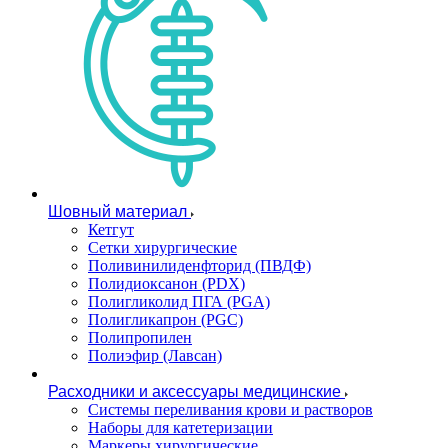
Шовный материал
Кетгут
Сетки хирургические
Поливинилиденфторид (ПВДФ)
Полидиоксанон (PDX)
Полигликолид ПГА (PGA)
Полигликапрон (PGC)
Полипропилен
Полиэфир (Лавсан)
Расходники и аксессуары медицинские
Системы переливания крови и растворов
Наборы для катетеризации
Маркеры хирургические