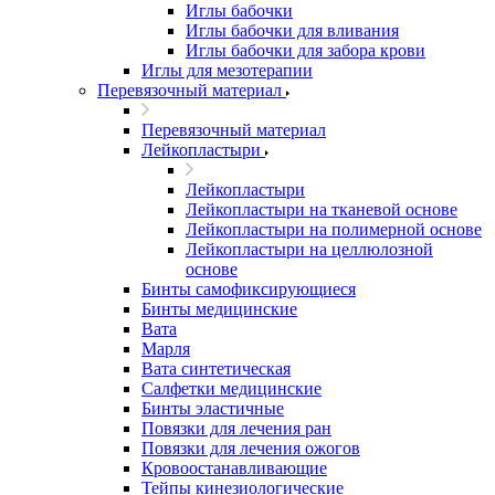
Иглы бабочки
Иглы бабочки для вливания
Иглы бабочки для забора крови
Иглы для мезотерапии
Перевязочный материал
Перевязочный материал
Лейкопластыри
Лейкопластыри
Лейкопластыри на тканевой основе
Лейкопластыри на полимерной основе
Лейкопластыри на целлюлозной
основе
Бинты самофиксирующиеся
Бинты медицинские
Вата
Марля
Вата синтетическая
Салфетки медицинские
Бинты эластичные
Повязки для лечения ран
Повязки для лечения ожогов
Кровоостанавливающие
Тейпы кинезиологические