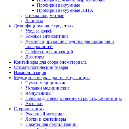
Пробирки вакуумные
Пробирки вакуумные ЭДТА
Стекла предметные
Ланцеты
Дезинфицирующие средства
Уход за кожей
Кожные антисептики
Дезинфицирующие средства для приборов и
поверхностей
Салфетки для инъекций
Дозаторы
Контейнеры для сбора биоматериала
Стоматологические товары
Иммобилизация
Медицинские укладки и ампульницы
Сумки медицинские
Укладки медицинские
Ампульницы
Пеналы для лекарственных средств, таблетницы
Аптечки
Стерилизация
Рукавный материал
Лотки и контейнеры
Пакеты для стерилизации