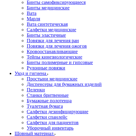
Бинты самофиксирующиеся
Бинты медицинские
Вата
Марля
Вата синтетическая
Салфетки медицинские
Бинты эластичные
Повязки для лечения ран
Повязки для лечения ожогов
Кровоостанавливающие
Тейпы кинезиологические
Бинты полимерные и гипсовые
Рулонные повязки
Уход и гигиена
Простыни медицинские
Диспенсеры для бумажных изделий
Пеленки
Станки бритвенные
Бумажные полотенца
Туалетная бумага
Салфетки дезинфицирующие
Салфетки спанлейс
Салфетки для пациентов
Уборочный инвентарь
Шовный материал