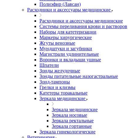
Полиэфир (Лавсан)
Расходники и аксессуары медицинские
Расходники и аксессуары медицинские
Системы переливания крови и растворов
Наборы для катетеризации
Маркеры хирургические
Жгуты венозные
Мундштуки и загубники
Магистрали удлинительные
Воронки и вкладыши ушные
Шпатели
Зонды желудочные
Зонды питательные назогастральные
Зонд-тампоны
Грелки и клизмы
Катетеры торакальные
Зеркала медицинские
Зеркала медицинские
Зеркала носовые
Зеркала ректальные
Зеркала гортанные
Зеркала гинекологические
Ветеринария