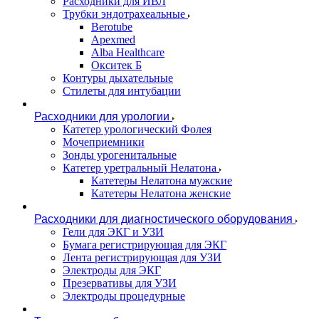
Расходники для ИВЛ
Трубки эндотрахеальные
Berotube
Apexmed
Alba Healthcare
Окситек Б
Контуры дыхательные
Стилеты для интубации
Расходники для урологии
Катетер урологический Фолея
Мочеприемники
Зонды урогенитальные
Катетер уретральный Нелатона
Катетеры Нелатона мужские
Катетеры Нелатона женские
Расходники для диагностического оборудования
Гели для ЭКГ и УЗИ
Бумага регистрирующая для ЭКГ
Лента регистрирующая для УЗИ
Электроды для ЭКГ
Презервативы для УЗИ
Электроды процедурные