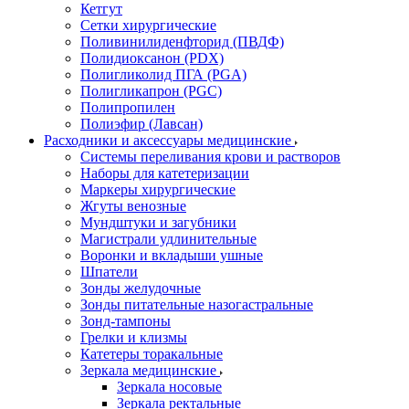
Кетгут
Сетки хирургические
Поливинилиденфторид (ПВДФ)
Полидиоксанон (PDX)
Полигликолид ПГА (PGA)
Полигликапрон (PGC)
Полипропилен
Полиэфир (Лавсан)
Расходники и аксессуары медицинские
Системы переливания крови и растворов
Наборы для катетеризации
Маркеры хирургические
Жгуты венозные
Мундштуки и загубники
Магистрали удлинительные
Воронки и вкладыши ушные
Шпатели
Зонды желудочные
Зонды питательные назогастральные
Зонд-тампоны
Грелки и клизмы
Катетеры торакальные
Зеркала медицинские
Зеркала носовые
Зеркала ректальные