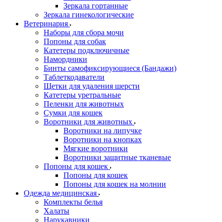
Зеркала гортанные
Зеркала гинекологические
Ветеринария
Наборы для сбора мочи
Попоны для собак
Катетеры подключичные
Намордники
Бинты самофиксирующиеся (Бандажи)
Таблеткодаватели
Щетки для удаления шерсти
Катетеры уретральные
Пеленки для животных
Сумки для кошек
Воротники для животных
Воротники на липучке
Воротники на кнопках
Мягкие воротники
Воротники защитные тканевые
Попоны для кошек
Попоны для кошек
Попоны для кошек на молнии
Одежда медицинская
Комплекты белья
Халаты
Нарукавники