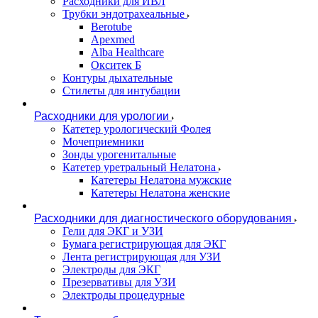
Расходники для ИВЛ
Трубки эндотрахеальные
Berotube
Apexmed
Alba Healthcare
Окситек Б
Контуры дыхательные
Стилеты для интубации
Расходники для урологии
Катетер урологический Фолея
Мочеприемники
Зонды урогенитальные
Катетер уретральный Нелатона
Катетеры Нелатона мужские
Катетеры Нелатона женские
Расходники для диагностического оборудования
Гели для ЭКГ и УЗИ
Бумага регистрирующая для ЭКГ
Лента регистрирующая для УЗИ
Электроды для ЭКГ
Презервативы для УЗИ
Электроды процедурные