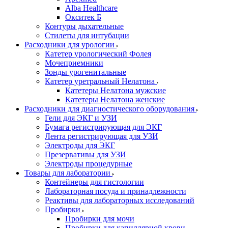
Alba Healthcare
Окситек Б
Контуры дыхательные
Стилеты для интубации
Расходники для урологии
Катетер урологический Фолея
Мочеприемники
Зонды урогенитальные
Катетер уретральный Нелатона
Катетеры Нелатона мужские
Катетеры Нелатона женские
Расходники для диагностического оборудования
Гели для ЭКГ и УЗИ
Бумага регистрирующая для ЭКГ
Лента регистрирующая для УЗИ
Электроды для ЭКГ
Презервативы для УЗИ
Электроды процедурные
Товары для лаборатории
Контейнеры для гистологии
Лабораторная посуда и принадлежности
Реактивы для лабораторных исследований
Пробирки
Пробирки для мочи
Пробирки для капиллярной крови