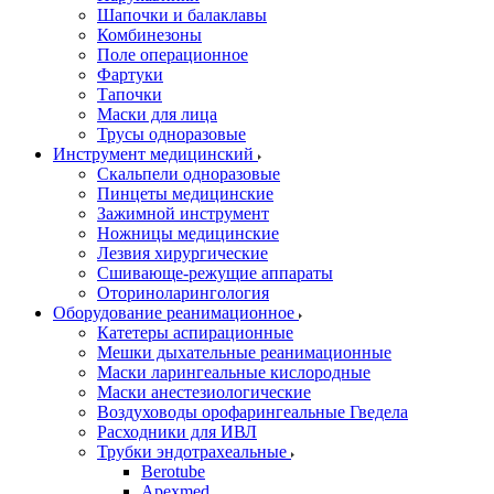
Шапочки и балаклавы
Комбинезоны
Поле операционное
Фартуки
Тапочки
Маски для лица
Трусы одноразовые
Инструмент медицинский
Скальпели одноразовые
Пинцеты медицинские
Зажимной инструмент
Ножницы медицинские
Лезвия хирургические
Сшивающе-режущие аппараты
Оториноларингология
Оборудование реанимационное
Катетеры аспирационные
Мешки дыхательные реанимационные
Маски ларингеальные кислородные
Маски анестезиологические
Воздуховоды орофарингеальные Гведела
Расходники для ИВЛ
Трубки эндотрахеальные
Berotube
Apexmed