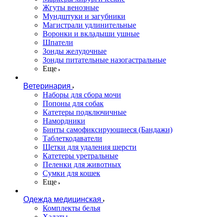
Жгуты венозные
Мундштуки и загубники
Магистрали удлинительные
Воронки и вкладыши ушные
Шпатели
Зонды желудочные
Зонды питательные назогастральные
Еще
Ветеринария
Наборы для сбора мочи
Попоны для собак
Катетеры подключичные
Намордники
Бинты самофиксирующиеся (Бандажи)
Таблеткодаватели
Щетки для удаления шерсти
Катетеры уретральные
Пеленки для животных
Сумки для кошек
Еще
Одежда медицинская
Комплекты белья
Халаты