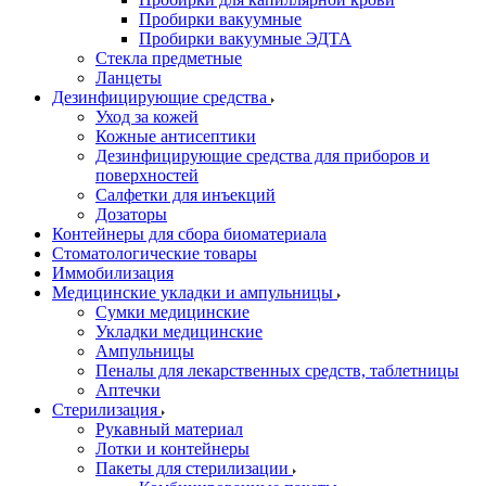
Пробирки вакуумные
Пробирки вакуумные ЭДТА
Стекла предметные
Ланцеты
Дезинфицирующие средства
Уход за кожей
Кожные антисептики
Дезинфицирующие средства для приборов и
поверхностей
Салфетки для инъекций
Дозаторы
Контейнеры для сбора биоматериала
Стоматологические товары
Иммобилизация
Медицинские укладки и ампульницы
Сумки медицинские
Укладки медицинские
Ампульницы
Пеналы для лекарственных средств, таблетницы
Аптечки
Стерилизация
Рукавный материал
Лотки и контейнеры
Пакеты для стерилизации