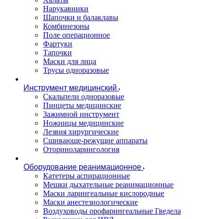
Нарукавники
Шапочки и балаклавы
Комбинезоны
Поле операционное
Фартуки
Тапочки
Маски для лица
Трусы одноразовые
Инструмент медицинский
Скальпели одноразовые
Пинцеты медицинские
Зажимной инструмент
Ножницы медицинские
Лезвия хирургические
Сшивающе-режущие аппараты
Оториноларингология
Оборудование реанимационное
Катетеры аспирационные
Мешки дыхательные реанимационные
Маски ларингеальные кислородные
Маски анестезиологические
Воздуховоды орофарингеальные Гведела