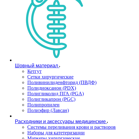
Шовный материал
Кетгут
Сетки хирургические
Поливинилиденфторид (ПВДФ)
Полидиоксанон (PDX)
Полигликолид ПГА (PGA)
Полигликапрон (PGC)
Полипропилен
Полиэфир (Лавсан)
Расходники и аксессуары медицинские
Системы переливания крови и растворов
Наборы для катетеризации
Маркеры хирургические