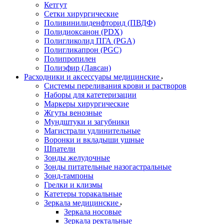
Кетгут
Сетки хирургические
Поливинилиденфторид (ПВДФ)
Полидиоксанон (PDX)
Полигликолид ПГА (PGA)
Полигликапрон (PGC)
Полипропилен
Полиэфир (Лавсан)
Расходники и аксессуары медицинские
Системы переливания крови и растворов
Наборы для катетеризации
Маркеры хирургические
Жгуты венозные
Мундштуки и загубники
Магистрали удлинительные
Воронки и вкладыши ушные
Шпатели
Зонды желудочные
Зонды питательные назогастральные
Зонд-тампоны
Грелки и клизмы
Катетеры торакальные
Зеркала медицинские
Зеркала носовые
Зеркала ректальные