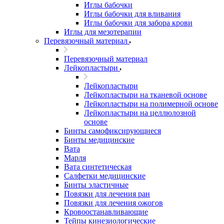
Иглы бабочки
Иглы бабочки для вливания
Иглы бабочки для забора крови
Иглы для мезотерапии
Перевязочный материал
Перевязочный материал
Лейкопластыри
Лейкопластыри
Лейкопластыри на тканевой основе
Лейкопластыри на полимерной основе
Лейкопластыри на целлюлозной
основе
Бинты самофиксирующиеся
Бинты медицинские
Вата
Марля
Вата синтетическая
Салфетки медицинские
Бинты эластичные
Повязки для лечения ран
Повязки для лечения ожогов
Кровоостанавливающие
Тейпы кинезиологические