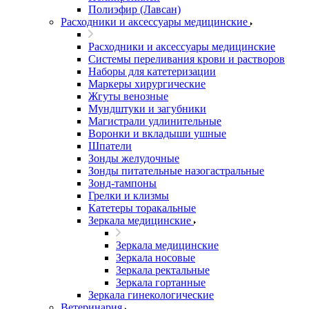
Полиэфир (Лавсан)
Расходники и аксессуары медицинские
Расходники и аксессуары медицинские
Системы переливания крови и растворов
Наборы для катетеризации
Маркеры хирургические
Жгуты венозные
Мундштуки и загубники
Магистрали удлинительные
Воронки и вкладыши ушные
Шпатели
Зонды желудочные
Зонды питательные назогастральные
Зонд-тампоны
Грелки и клизмы
Катетеры торакальные
Зеркала медицинские
Зеркала медицинские
Зеркала носовые
Зеркала ректальные
Зеркала гортанные
Зеркала гинекологические
Ветеринария