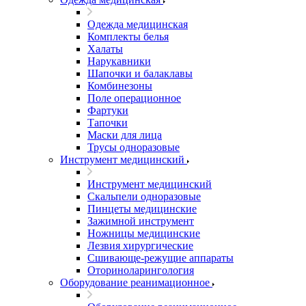
Одежда медицинская
Комплекты белья
Халаты
Нарукавники
Шапочки и балаклавы
Комбинезоны
Поле операционное
Фартуки
Тапочки
Маски для лица
Трусы одноразовые
Инструмент медицинский
Инструмент медицинский
Скальпели одноразовые
Пинцеты медицинские
Зажимной инструмент
Ножницы медицинские
Лезвия хирургические
Сшивающе-режущие аппараты
Оториноларингология
Оборудование реанимационное