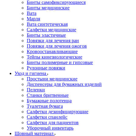
Бинты самофиксирующиеся
Бинты медицинские
Вата
Марля
Вата синтетическая
Салфетки медицинские
Бинты эластичные
Повязки для лечения ран
Повязки для лечения ожогов
Кровоостанавливающие
Тейпы кинезиологические
Бинты полимерные и гипсовые
Рулонные повязки
Уход и гигиена
Простыни медицинские
Диспенсеры для бумажных изделий
Пеленки
Станки бритвенные
Бумажные полотенца
Туалетная бумага
Салфетки дезинфицирующие
Салфетки спанлейс
Салфетки для пациентов
Уборочный инвентарь
Шовный материал