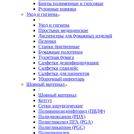
Бинты полимерные и гипсовые
Рулонные повязки
Уход и гигиена
Уход и гигиена
Простыни медицинские
Диспенсеры для бумажных изделий
Пеленки
Станки бритвенные
Бумажные полотенца
Туалетная бумага
Салфетки дезинфицирующие
Салфетки спанлейс
Салфетки для пациентов
Уборочный инвентарь
Шовный материал
Шовный материал
Кетгут
Сетки хирургические
Поливинилиденфторид (ПВДФ)
Полидиоксанон (PDX)
Полигликолид ПГА (PGA)
Полигликапрон (PGC)
Полипропилен