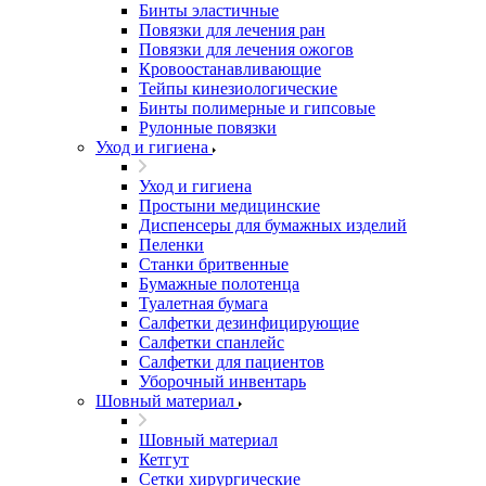
Бинты эластичные
Повязки для лечения ран
Повязки для лечения ожогов
Кровоостанавливающие
Тейпы кинезиологические
Бинты полимерные и гипсовые
Рулонные повязки
Уход и гигиена
Уход и гигиена
Простыни медицинские
Диспенсеры для бумажных изделий
Пеленки
Станки бритвенные
Бумажные полотенца
Туалетная бумага
Салфетки дезинфицирующие
Салфетки спанлейс
Салфетки для пациентов
Уборочный инвентарь
Шовный материал
Шовный материал
Кетгут
Сетки хирургические