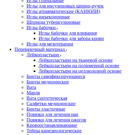
Иглы спинальные
Иглы для инсулиновых шприц-ручек
Иглы атравматические (КАНЮЛИ)
Иглы инъекционные
Шприцы туберкулиновые
Иглы бабочки
Иглы бабочки для вливания
Иглы бабочки для забора крови
Иглы для мезотерапии
Перевязочный материал
Лейкопластыри
Лейкопластыри на тканевой основе
Лейкопластыри на полимерной основе
Лейкопластыри на целлюлозной основе
Бинты самофиксирующиеся
Бинты медицинские
Вата
Марля
Вата синтетическая
Салфетки медицинские
Бинты эластичные
Повязки для лечения ран
Повязки для лечения ожогов
Кровоостанавливающие
Тейпы кинезиологические