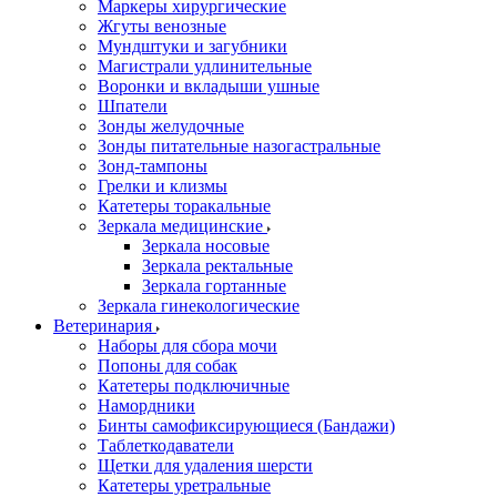
Маркеры хирургические
Жгуты венозные
Мундштуки и загубники
Магистрали удлинительные
Воронки и вкладыши ушные
Шпатели
Зонды желудочные
Зонды питательные назогастральные
Зонд-тампоны
Грелки и клизмы
Катетеры торакальные
Зеркала медицинские
Зеркала носовые
Зеркала ректальные
Зеркала гортанные
Зеркала гинекологические
Ветеринария
Наборы для сбора мочи
Попоны для собак
Катетеры подключичные
Намордники
Бинты самофиксирующиеся (Бандажи)
Таблеткодаватели
Щетки для удаления шерсти
Катетеры уретральные