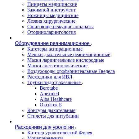
Пинцеты медицинские
Зажимной инструмент
Ножницы медицинские
Лезвия хирургические
Сшивающе-режущие аппараты
Оториноларингология
Оборудование реанимационное
Катетеры аспирационные
Мешки дыхательные реанимационные
Маски ларингеальные кислородные
Маски анестезиологические
Воздуховоды орофарингеальные Гведела
Расходники для ИВЛ
Трубки эндотрахеальные
Berotube
Apexmed
Alba Healthcare
Окситек Б
Контуры дыхательные
Стилеты для интубации
Расходники для урологии
Катетер урологический Фолея
Мочеприемники