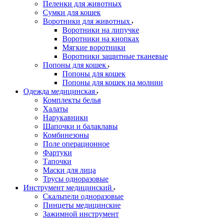
Пеленки для животных
Сумки для кошек
Воротники для животных
Воротники на липучке
Воротники на кнопках
Мягкие воротники
Воротники защитные тканевые
Попоны для кошек
Попоны для кошек
Попоны для кошек на молнии
Одежда медицинская
Комплекты белья
Халаты
Нарукавники
Шапочки и балаклавы
Комбинезоны
Поле операционное
Фартуки
Тапочки
Маски для лица
Трусы одноразовые
Инструмент медицинский
Скальпели одноразовые
Пинцеты медицинские
Зажимной инструмент