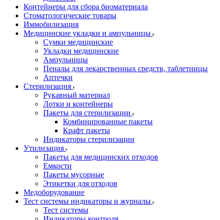
Контейнеры для сбора биоматериала
Стоматологические товары
Иммобилизация
Медицинские укладки и ампульницы
Сумки медицинские
Укладки медицинские
Ампульницы
Пеналы для лекарственных средств, таблетницы
Аптечки
Стерилизация
Рукавный материал
Лотки и контейнеры
Пакеты для стерилизации
Комбинированные пакеты
Крафт пакеты
Индикаторы стерилизации
Утилизация
Пакеты для медицинских отходов
Емкости
Пакеты мусорные
Этикетки для отходов
Медоборудование
Тест системы индикаторы и журналы
Тест системы
Индикаторы контроля