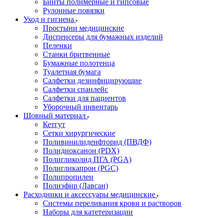
Бинты полимерные и гипсовые
Рулонные повязки
Уход и гигиена
Простыни медицинские
Диспенсеры для бумажных изделий
Пеленки
Станки бритвенные
Бумажные полотенца
Туалетная бумага
Салфетки дезинфицирующие
Салфетки спанлейс
Салфетки для пациентов
Уборочный инвентарь
Шовный материал
Кетгут
Сетки хирургические
Поливинилиденфторид (ПВДФ)
Полидиоксанон (PDX)
Полигликолид ПГА (PGA)
Полигликапрон (PGC)
Полипропилен
Полиэфир (Лавсан)
Расходники и аксессуары медицинские
Системы переливания крови и растворов
Наборы для катетеризации