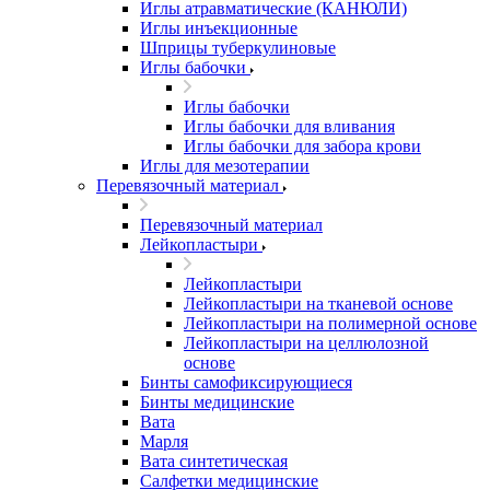
Иглы атравматические (КАНЮЛИ)
Иглы инъекционные
Шприцы туберкулиновые
Иглы бабочки
Иглы бабочки
Иглы бабочки для вливания
Иглы бабочки для забора крови
Иглы для мезотерапии
Перевязочный материал
Перевязочный материал
Лейкопластыри
Лейкопластыри
Лейкопластыри на тканевой основе
Лейкопластыри на полимерной основе
Лейкопластыри на целлюлозной
основе
Бинты самофиксирующиеся
Бинты медицинские
Вата
Марля
Вата синтетическая
Салфетки медицинские