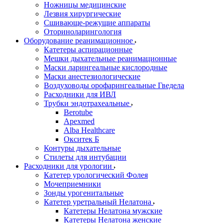
Ножницы медицинские
Лезвия хирургические
Сшивающе-режущие аппараты
Оториноларингология
Оборудование реанимационное
Катетеры аспирационные
Мешки дыхательные реанимационные
Маски ларингеальные кислородные
Маски анестезиологические
Воздуховоды орофарингеальные Гведела
Расходники для ИВЛ
Трубки эндотрахеальные
Berotube
Apexmed
Alba Healthcare
Окситек Б
Контуры дыхательные
Стилеты для интубации
Расходники для урологии
Катетер урологический Фолея
Мочеприемники
Зонды урогенитальные
Катетер уретральный Нелатона
Катетеры Нелатона мужские
Катетеры Нелатона женские