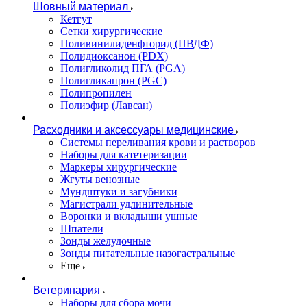
Шовный материал
Кетгут
Сетки хирургические
Поливинилиденфторид (ПВДФ)
Полидиоксанон (PDX)
Полигликолид ПГА (PGA)
Полигликапрон (PGC)
Полипропилен
Полиэфир (Лавсан)
Расходники и аксессуары медицинские
Системы переливания крови и растворов
Наборы для катетеризации
Маркеры хирургические
Жгуты венозные
Мундштуки и загубники
Магистрали удлинительные
Воронки и вкладыши ушные
Шпатели
Зонды желудочные
Зонды питательные назогастральные
Еще
Ветеринария
Наборы для сбора мочи