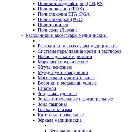
Поливинилиденфторид (ПВДФ)
Полидиоксанон (PDX)
Полигликолид ПГА (PGA)
Полигликапрон (PGC)
Полипропилен
Полиэфир (Лавсан)
Расходники и аксессуары медицинские
Расходники и аксессуары медицинские
Системы переливания крови и растворов
Наборы для катетеризации
Маркеры хирургические
Жгуты венозные
Мундштуки и загубники
Магистрали удлинительные
Воронки и вкладыши ушные
Шпатели
Зонды желудочные
Зонды питательные назогастральные
Зонд-тампоны
Грелки и клизмы
Катетеры торакальные
Зеркала медицинские
Зеркала медицинские