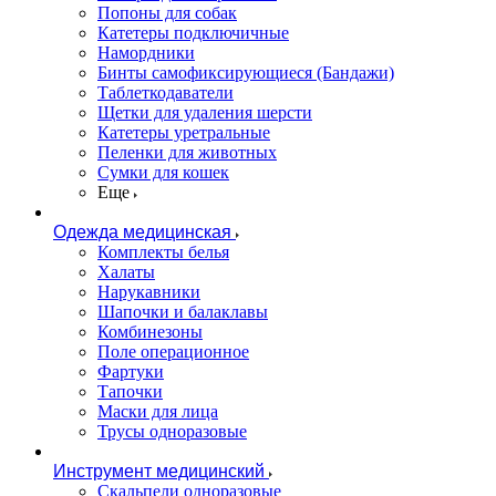
Попоны для собак
Катетеры подключичные
Намордники
Бинты самофиксирующиеся (Бандажи)
Таблеткодаватели
Щетки для удаления шерсти
Катетеры уретральные
Пеленки для животных
Сумки для кошек
Еще
Одежда медицинская
Комплекты белья
Халаты
Нарукавники
Шапочки и балаклавы
Комбинезоны
Поле операционное
Фартуки
Тапочки
Маски для лица
Трусы одноразовые
Инструмент медицинский
Скальпели одноразовые