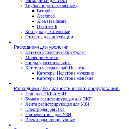
Расходники для ИВЛ
Трубки эндотрахеальные
Berotube
Apexmed
Alba Healthcare
Окситек Б
Контуры дыхательные
Стилеты для интубации
Расходники для урологии
Катетер урологический Фолея
Мочеприемники
Зонды урогенитальные
Катетер уретральный Нелатона
Катетеры Нелатона мужские
Катетеры Нелатона женские
Расходники для диагностического оборудования
Гели для ЭКГ и УЗИ
Бумага регистрирующая для ЭКГ
Лента регистрирующая для УЗИ
Электроды для ЭКГ
Презервативы для УЗИ
Электроды процедурные