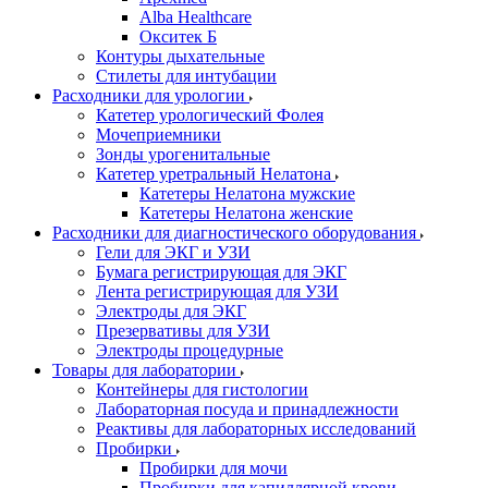
Alba Healthcare
Окситек Б
Контуры дыхательные
Стилеты для интубации
Расходники для урологии
Катетер урологический Фолея
Мочеприемники
Зонды урогенитальные
Катетер уретральный Нелатона
Катетеры Нелатона мужские
Катетеры Нелатона женские
Расходники для диагностического оборудования
Гели для ЭКГ и УЗИ
Бумага регистрирующая для ЭКГ
Лента регистрирующая для УЗИ
Электроды для ЭКГ
Презервативы для УЗИ
Электроды процедурные
Товары для лаборатории
Контейнеры для гистологии
Лабораторная посуда и принадлежности
Реактивы для лабораторных исследований
Пробирки
Пробирки для мочи
Пробирки для капиллярной крови