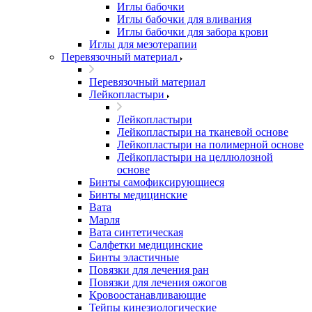
Иглы бабочки
Иглы бабочки для вливания
Иглы бабочки для забора крови
Иглы для мезотерапии
Перевязочный материал
Перевязочный материал
Лейкопластыри
Лейкопластыри
Лейкопластыри на тканевой основе
Лейкопластыри на полимерной основе
Лейкопластыри на целлюлозной
основе
Бинты самофиксирующиеся
Бинты медицинские
Вата
Марля
Вата синтетическая
Салфетки медицинские
Бинты эластичные
Повязки для лечения ран
Повязки для лечения ожогов
Кровоостанавливающие
Тейпы кинезиологические