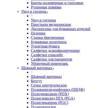
Бинты полимерные и гипсовые
Рулонные повязки
Уход и гигиена
Уход и гигиена
Простыни медицинские
Диспенсеры для бумажных изделий
Пеленки
Станки бритвенные
Бумажные полотенца
Туалетная бумага
Салфетки дезинфицирующие
Салфетки спанлейс
Салфетки для пациентов
Уборочный инвентарь
Шовный материал
Шовный материал
Кетгут
Сетки хирургические
Поливинилиденфторид (ПВДФ)
Полидиоксанон (PDX)
Полигликолид ПГА (PGA)
Полигликапрон (PGC)
Полипропилен