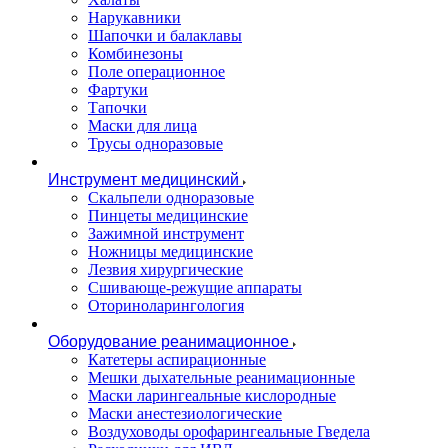
Нарукавники
Шапочки и балаклавы
Комбинезоны
Поле операционное
Фартуки
Тапочки
Маски для лица
Трусы одноразовые
Инструмент медицинский
Скальпели одноразовые
Пинцеты медицинские
Зажимной инструмент
Ножницы медицинские
Лезвия хирургические
Сшивающе-режущие аппараты
Оториноларингология
Оборудование реанимационное
Катетеры аспирационные
Мешки дыхательные реанимационные
Маски ларингеальные кислородные
Маски анестезиологические
Воздуховоды орофарингеальные Гведела