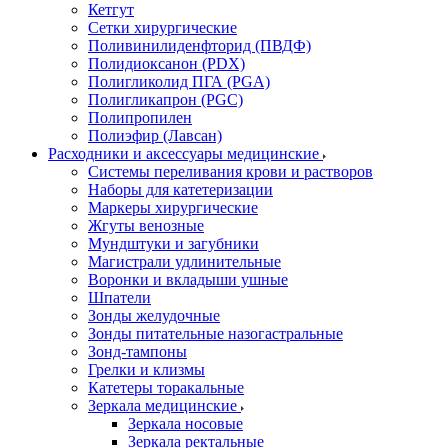
Кетгут
Сетки хирургические
Поливинилиденфторид (ПВДФ)
Полидиоксанон (PDX)
Полигликолид ПГА (PGA)
Полигликапрон (PGC)
Полипропилен
Полиэфир (Лавсан)
Расходники и аксессуары медицинские
Системы переливания крови и растворов
Наборы для катетеризации
Маркеры хирургические
Жгуты венозные
Мундштуки и загубники
Магистрали удлинительные
Воронки и вкладыши ушные
Шпатели
Зонды желудочные
Зонды питательные назогастральные
Зонд-тампоны
Грелки и клизмы
Катетеры торакальные
Зеркала медицинские
Зеркала носовые
Зеркала ректальные