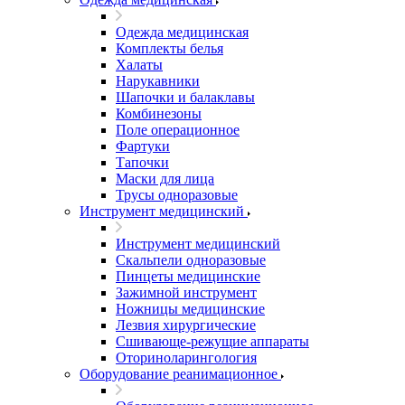
Одежда медицинская
Комплекты белья
Халаты
Нарукавники
Шапочки и балаклавы
Комбинезоны
Поле операционное
Фартуки
Тапочки
Маски для лица
Трусы одноразовые
Инструмент медицинский
Инструмент медицинский
Скальпели одноразовые
Пинцеты медицинские
Зажимной инструмент
Ножницы медицинские
Лезвия хирургические
Сшивающе-режущие аппараты
Оториноларингология
Оборудование реанимационное