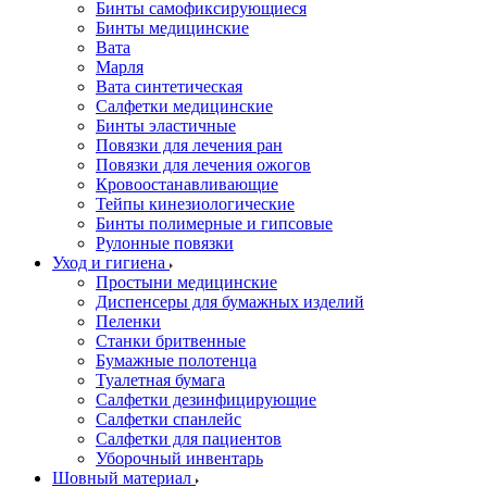
Бинты самофиксирующиеся
Бинты медицинские
Вата
Марля
Вата синтетическая
Салфетки медицинские
Бинты эластичные
Повязки для лечения ран
Повязки для лечения ожогов
Кровоостанавливающие
Тейпы кинезиологические
Бинты полимерные и гипсовые
Рулонные повязки
Уход и гигиена
Простыни медицинские
Диспенсеры для бумажных изделий
Пеленки
Станки бритвенные
Бумажные полотенца
Туалетная бумага
Салфетки дезинфицирующие
Салфетки спанлейс
Салфетки для пациентов
Уборочный инвентарь
Шовный материал