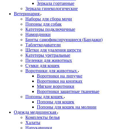
Зеркала гортанные
Зеркала гинекологические
Ветеринария
Наборы для сбора мочи
Попоны для собак
Катетеры подключичные
Намордники
Бинты самофиксирующиеся (Бандажи)
Таблеткодаватели
Щетки для удаления шерсти
Катетеры уретральные
Пеленки для животных
Сумки для кошек
Воротники для животных
Воротники на липучке
Воротники на кнопках
Мягкие воротники
Воротники защитные тканевые
Попоны для кошек
Попоны для кошек
Попоны для кошек на молнии
Одежда медицинская
Комплекты белья
Халаты
Нарукавники