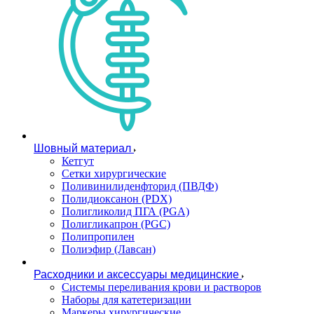
Шовный материал
Кетгут
Сетки хирургические
Поливинилиденфторид (ПВДФ)
Полидиоксанон (PDX)
Полигликолид ПГА (PGA)
Полигликапрон (PGC)
Полипропилен
Полиэфир (Лавсан)
Расходники и аксессуары медицинские
Системы переливания крови и растворов
Наборы для катетеризации
Маркеры хирургические