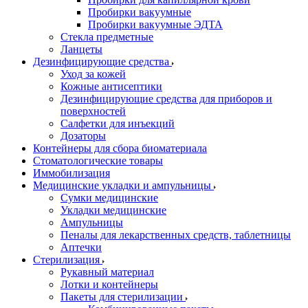
Пробирки вакуумные
Пробирки вакуумные ЭДТА
Стекла предметные
Ланцеты
Дезинфицирующие средства
Уход за кожей
Кожные антисептики
Дезинфицирующие средства для приборов и
поверхностей
Салфетки для инъекций
Дозаторы
Контейнеры для сбора биоматериала
Стоматологические товары
Иммобилизация
Медицинские укладки и ампульницы
Сумки медицинские
Укладки медицинские
Ампульницы
Пеналы для лекарственных средств, таблетницы
Аптечки
Стерилизация
Рукавный материал
Лотки и контейнеры
Пакеты для стерилизации