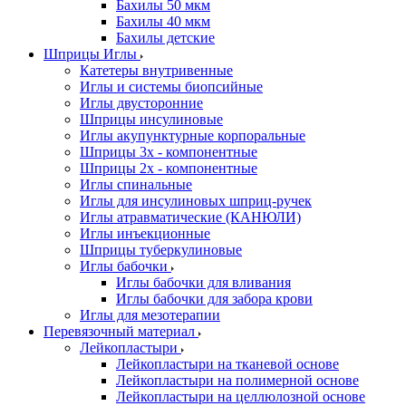
Бахилы 50 мкм
Бахилы 40 мкм
Бахилы детские
Шприцы Иглы
Катетеры внутривенные
Иглы и системы биопсийные
Иглы двусторонние
Шприцы инсулиновые
Иглы акупунктурные корпоральные
Шприцы 3х - компонентные
Шприцы 2х - компонентные
Иглы спинальные
Иглы для инсулиновых шприц-ручек
Иглы атравматические (КАНЮЛИ)
Иглы инъекционные
Шприцы туберкулиновые
Иглы бабочки
Иглы бабочки для вливания
Иглы бабочки для забора крови
Иглы для мезотерапии
Перевязочный материал
Лейкопластыри
Лейкопластыри на тканевой основе
Лейкопластыри на полимерной основе
Лейкопластыри на целлюлозной основе