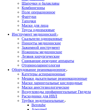
Шапочки и балаклавы
Комбинезоны
Поле операционное
Фартуки
Тапочки
Маски для лица
Трусы одноразовые
Инструмент медицинский
Скальпели одноразовые
Пинцеты медицинские
Зажимной инструмент
Ножницы медицинские
Лезвия хирургические
Сшивающе-режущие аппараты
Оториноларингология
Оборудование реанимационное
Катетеры аспирационные
Мешки дыхательные реанимационные
Маски ларингеальные кислородные
Маски анестезиологические
Воздуховоды орофарингеальные Гведела
Расходники для ИВЛ
Трубки эндотрахеальные
Berotube
Apexmed