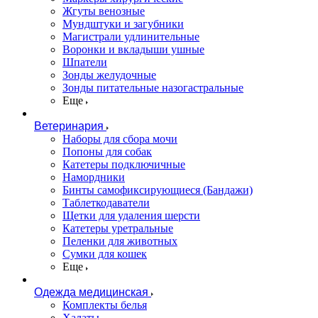
Жгуты венозные
Мундштуки и загубники
Магистрали удлинительные
Воронки и вкладыши ушные
Шпатели
Зонды желудочные
Зонды питательные назогастральные
Еще
Ветеринария
Наборы для сбора мочи
Попоны для собак
Катетеры подключичные
Намордники
Бинты самофиксирующиеся (Бандажи)
Таблеткодаватели
Щетки для удаления шерсти
Катетеры уретральные
Пеленки для животных
Сумки для кошек
Еще
Одежда медицинская
Комплекты белья
Халаты