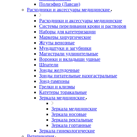
Полиэфир (Лавсан)
Расходники и аксессуары медицинские
Расходники и аксессуары медицинские
Системы переливания крови и растворов
Наборы для катетеризации
Маркеры хирургические
Жгуты венозные
Мундштуки и загубники
Магистрали удлинительные
Воронки и вкладыши ушные
Шпатели
Зонды желудочные
Зонды питательные назогастральные
Зонд-тампоны
Грелки и клизмы
Катетеры торакальные
Зеркала медицинские
Зеркала медицинские
Зеркала носовые
Зеркала ректальные
Зеркала гортанные
Зеркала гинекологические
Ветеринария