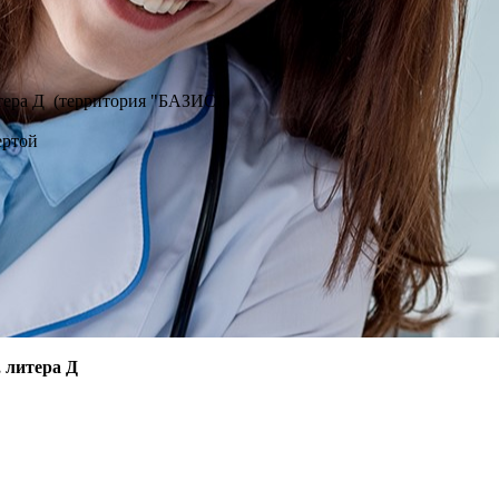
литера Д (территория "БАЗИС")
ертой
, литера Д