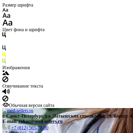
Размер шрифта
Цвет фона и шрифта
Изображения
Озвучивание текста
Обычная версия сайта
г. Санкт-Петербург, ул. Латышских стрелков, д. 29, корпус 4
E-mail:
zakaz@med-sellers.ru
+7 (812) 565-78-00