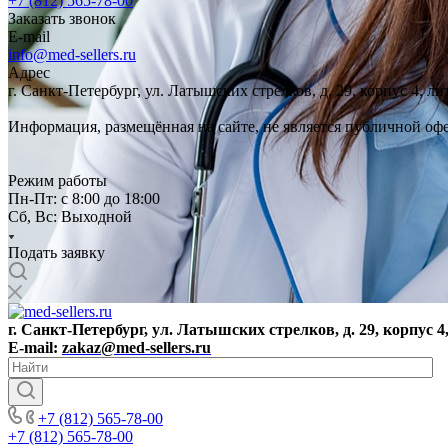
+7 (812) 565-78-00
Заказать звонок
E-mail
info@med-sellers.ru
Адрес
г. Санкт-Петербург, ул. Латышских стрелков, д. 29, корпус 4, 
Информация, размещённая на сайте, не является публичной оф
Режим работы
Пн-Пт: с 8:00 до 18:00
Сб, Вс: Выходной
Подать заявку
г. Санкт-Петербург, ул. Латышских стрелков, д. 29, корпус 4
E-mail:
zakaz@med-sellers.ru
+7 (812) 565-78-00
+7 (812) 565-78-00