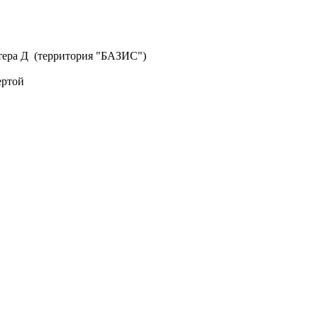
литера Д (территория "БАЗИС")
ертой