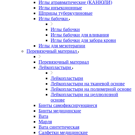
Иглы атравматические (КАНЮЛИ)
Иглы инъекционные
Шприцы туберкулиновые
Иглы бабочки
Иглы бабочки
Иглы бабочки для вливания
Иглы бабочки для забора крови
Иглы для мезотерапии
Перевязочный материал
Перевязочный материал
Лейкопластыри
Лейкопластыри
Лейкопластыри на тканевой основе
Лейкопластыри на полимерной основе
Лейкопластыри на целлюлозной
основе
Бинты самофиксирующиеся
Бинты медицинские
Вата
Марля
Вата синтетическая
Салфетки медицинские