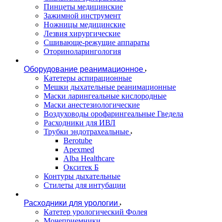
Пинцеты медицинские
Зажимной инструмент
Ножницы медицинские
Лезвия хирургические
Сшивающе-режущие аппараты
Оториноларингология
Оборудование реанимационное
Катетеры аспирационные
Мешки дыхательные реанимационные
Маски ларингеальные кислородные
Маски анестезиологические
Воздуховоды орофарингеальные Гведела
Расходники для ИВЛ
Трубки эндотрахеальные
Berotube
Apexmed
Alba Healthcare
Окситек Б
Контуры дыхательные
Стилеты для интубации
Расходники для урологии
Катетер урологический Фолея
Мочеприемники