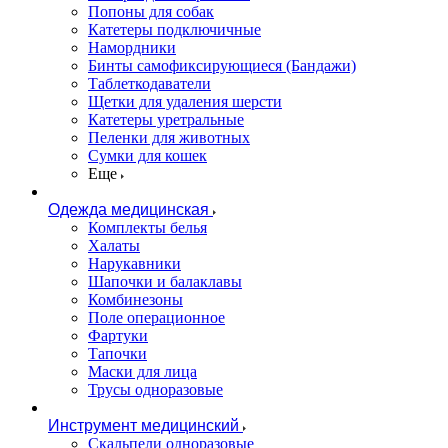
Попоны для собак
Катетеры подключичные
Намордники
Бинты самофиксирующиеся (Бандажи)
Таблеткодаватели
Щетки для удаления шерсти
Катетеры уретральные
Пеленки для животных
Сумки для кошек
Еще
Одежда медицинская
Комплекты белья
Халаты
Нарукавники
Шапочки и балаклавы
Комбинезоны
Поле операционное
Фартуки
Тапочки
Маски для лица
Трусы одноразовые
Инструмент медицинский
Скальпели одноразовые