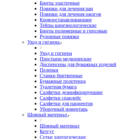
Бинты эластичные
Повязки для лечения ран
Повязки для лечения ожогов
Кровоостанавливающие
Тейпы кинезиологические
Бинты полимерные и гипсовые
Рулонные повязки
Уход и гигиена
Уход и гигиена
Простыни медицинские
Диспенсеры для бумажных изделий
Пеленки
Станки бритвенные
Бумажные полотенца
Туалетная бумага
Салфетки дезинфицирующие
Салфетки спанлейс
Салфетки для пациентов
Уборочный инвентарь
Шовный материал
Шовный материал
Кетгут
Сетки хирургические