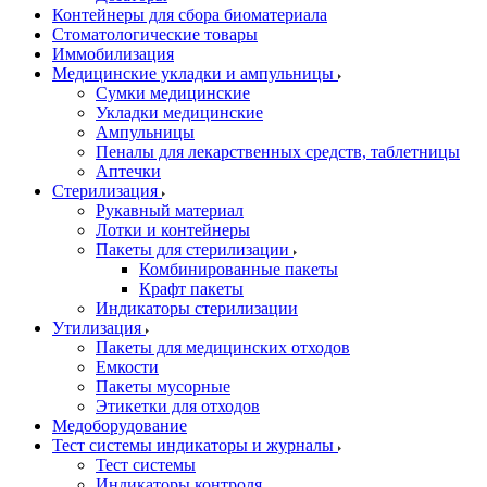
Контейнеры для сбора биоматериала
Стоматологические товары
Иммобилизация
Медицинские укладки и ампульницы
Сумки медицинские
Укладки медицинские
Ампульницы
Пеналы для лекарственных средств, таблетницы
Аптечки
Стерилизация
Рукавный материал
Лотки и контейнеры
Пакеты для стерилизации
Комбинированные пакеты
Крафт пакеты
Индикаторы стерилизации
Утилизация
Пакеты для медицинских отходов
Емкости
Пакеты мусорные
Этикетки для отходов
Медоборудование
Тест системы индикаторы и журналы
Тест системы
Индикаторы контроля