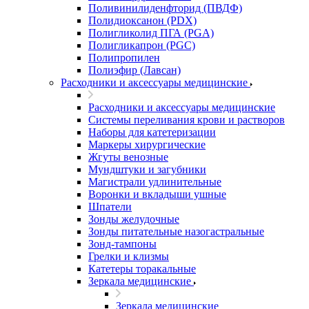
Поливинилиденфторид (ПВДФ)
Полидиоксанон (PDX)
Полигликолид ПГА (PGA)
Полигликапрон (PGC)
Полипропилен
Полиэфир (Лавсан)
Расходники и аксессуары медицинские
Расходники и аксессуары медицинские
Системы переливания крови и растворов
Наборы для катетеризации
Маркеры хирургические
Жгуты венозные
Мундштуки и загубники
Магистрали удлинительные
Воронки и вкладыши ушные
Шпатели
Зонды желудочные
Зонды питательные назогастральные
Зонд-тампоны
Грелки и клизмы
Катетеры торакальные
Зеркала медицинские
Зеркала медицинские