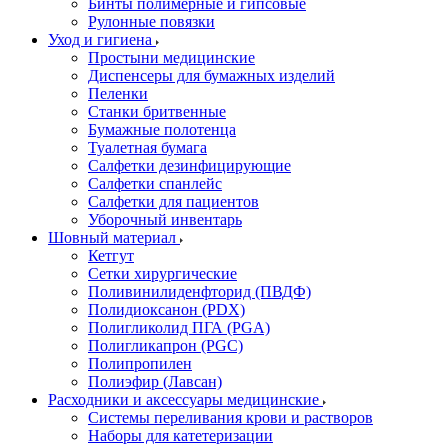
Бинты полимерные и гипсовые
Рулонные повязки
Уход и гигиена
Простыни медицинские
Диспенсеры для бумажных изделий
Пеленки
Станки бритвенные
Бумажные полотенца
Туалетная бумага
Салфетки дезинфицирующие
Салфетки спанлейс
Салфетки для пациентов
Уборочный инвентарь
Шовный материал
Кетгут
Сетки хирургические
Поливинилиденфторид (ПВДФ)
Полидиоксанон (PDX)
Полигликолид ПГА (PGA)
Полигликапрон (PGC)
Полипропилен
Полиэфир (Лавсан)
Расходники и аксессуары медицинские
Системы переливания крови и растворов
Наборы для катетеризации