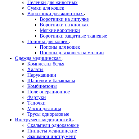
Пеленки для животных
Сумки для кошек
Воротники для животных
Воротники на липучке
Воротники на кнопках
Мягкие воротники
Воротники защитные тканевые
Попоны для кошек
Попоны для кошек
Попоны для кошек на молнии
Одежда медицинская
Комплекты белья
Халаты
Нарукавники
Шапочки и балаклавы
Комбинезоны
Поле операционное
Фартуки
Тапочки
Маски для лица
Трусы одноразовые
Инструмент медицинский
Скальпели одноразовые
Пинцеты медицинские
Зажимной инструмент