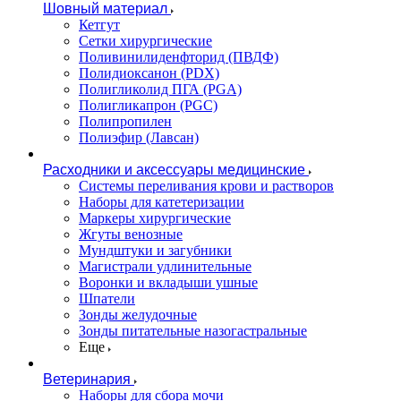
Шовный материал
Кетгут
Сетки хирургические
Поливинилиденфторид (ПВДФ)
Полидиоксанон (PDX)
Полигликолид ПГА (PGA)
Полигликапрон (PGC)
Полипропилен
Полиэфир (Лавсан)
Расходники и аксессуары медицинские
Системы переливания крови и растворов
Наборы для катетеризации
Маркеры хирургические
Жгуты венозные
Мундштуки и загубники
Магистрали удлинительные
Воронки и вкладыши ушные
Шпатели
Зонды желудочные
Зонды питательные назогастральные
Еще
Ветеринария
Наборы для сбора мочи