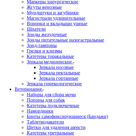
Маркеры хирургические
Жгуты венозные
Мундштуки и загубники
Магистрали удлинительные
Воронки и вкладыши ушные
Шпатели
Зонды желудочные
Зонды питательные назогастральные
Зонд-тампоны
Грелки и клизмы
Катетеры торакальные
Зеркала медицинские
Зеркала носовые
Зеркала ректальные
Зеркала гортанные
Зеркала гинекологические
Ветеринария
Наборы для сбора мочи
Попоны для собак
Катетеры подключичные
Намордники
Бинты самофиксирующиеся (Бандажи)
Таблеткодаватели
Щетки для удаления шерсти
Катетеры уретральные