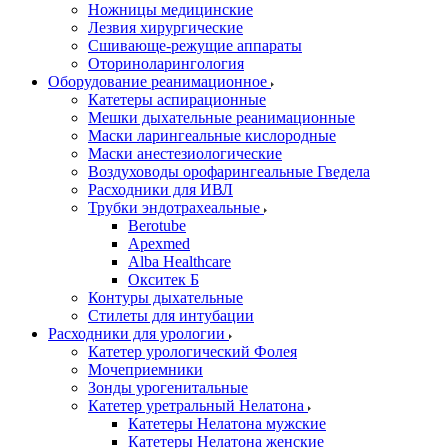
Ножницы медицинские
Лезвия хирургические
Сшивающе-режущие аппараты
Оториноларингология
Оборудование реанимационное
Катетеры аспирационные
Мешки дыхательные реанимационные
Маски ларингеальные кислородные
Маски анестезиологические
Воздуховоды орофарингеальные Гведела
Расходники для ИВЛ
Трубки эндотрахеальные
Berotube
Apexmed
Alba Healthcare
Окситек Б
Контуры дыхательные
Стилеты для интубации
Расходники для урологии
Катетер урологический Фолея
Мочеприемники
Зонды урогенитальные
Катетер уретральный Нелатона
Катетеры Нелатона мужские
Катетеры Нелатона женские