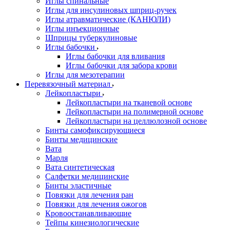
Иглы спинальные
Иглы для инсулиновых шприц-ручек
Иглы атравматические (КАНЮЛИ)
Иглы инъекционные
Шприцы туберкулиновые
Иглы бабочки
Иглы бабочки для вливания
Иглы бабочки для забора крови
Иглы для мезотерапии
Перевязочный материал
Лейкопластыри
Лейкопластыри на тканевой основе
Лейкопластыри на полимерной основе
Лейкопластыри на целлюлозной основе
Бинты самофиксирующиеся
Бинты медицинские
Вата
Марля
Вата синтетическая
Салфетки медицинские
Бинты эластичные
Повязки для лечения ран
Повязки для лечения ожогов
Кровоостанавливающие
Тейпы кинезиологические