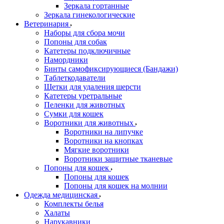
Зеркала гортанные
Зеркала гинекологические
Ветеринария
Наборы для сбора мочи
Попоны для собак
Катетеры подключичные
Намордники
Бинты самофиксирующиеся (Бандажи)
Таблеткодаватели
Щетки для удаления шерсти
Катетеры уретральные
Пеленки для животных
Сумки для кошек
Воротники для животных
Воротники на липучке
Воротники на кнопках
Мягкие воротники
Воротники защитные тканевые
Попоны для кошек
Попоны для кошек
Попоны для кошек на молнии
Одежда медицинская
Комплекты белья
Халаты
Нарукавники