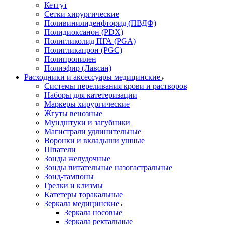
Кетгут
Сетки хирургические
Поливинилиденфторид (ПВДФ)
Полидиоксанон (PDX)
Полигликолид ПГА (PGA)
Полигликапрон (PGC)
Полипропилен
Полиэфир (Лавсан)
Расходники и аксессуары медицинские
Системы переливания крови и растворов
Наборы для катетеризации
Маркеры хирургические
Жгуты венозные
Мундштуки и загубники
Магистрали удлинительные
Воронки и вкладыши ушные
Шпатели
Зонды желудочные
Зонды питательные назогастральные
Зонд-тампоны
Грелки и клизмы
Катетеры торакальные
Зеркала медицинские
Зеркала носовые
Зеркала ректальные