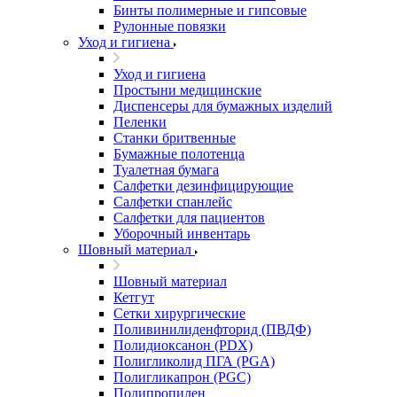
Бинты полимерные и гипсовые
Рулонные повязки
Уход и гигиена
Уход и гигиена
Простыни медицинские
Диспенсеры для бумажных изделий
Пеленки
Станки бритвенные
Бумажные полотенца
Туалетная бумага
Салфетки дезинфицирующие
Салфетки спанлейс
Салфетки для пациентов
Уборочный инвентарь
Шовный материал
Шовный материал
Кетгут
Сетки хирургические
Поливинилиденфторид (ПВДФ)
Полидиоксанон (PDX)
Полигликолид ПГА (PGA)
Полигликапрон (PGC)
Полипропилен