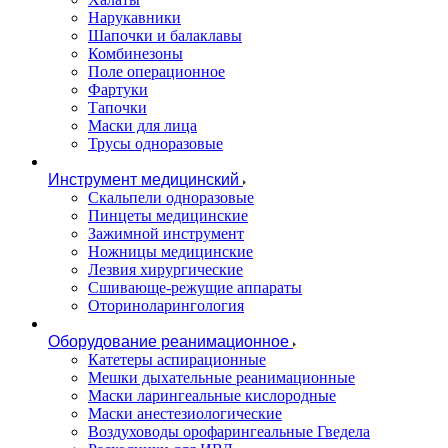
Нарукавники
Шапочки и балаклавы
Комбинезоны
Поле операционное
Фартуки
Тапочки
Маски для лица
Трусы одноразовые
Инструмент медицинский
Скальпели одноразовые
Пинцеты медицинские
Зажимной инструмент
Ножницы медицинские
Лезвия хирургические
Сшивающе-режущие аппараты
Оториноларингология
Оборудование реанимационное
Катетеры аспирационные
Мешки дыхательные реанимационные
Маски ларингеальные кислородные
Маски анестезиологические
Воздуховоды орофарингеальные Гведела