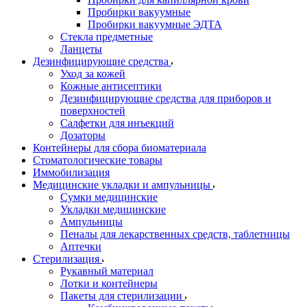
Пробирки вакуумные
Пробирки вакуумные ЭДТА
Стекла предметные
Ланцеты
Дезинфицирующие средства
Уход за кожей
Кожные антисептики
Дезинфицирующие средства для приборов и
поверхностей
Салфетки для инъекций
Дозаторы
Контейнеры для сбора биоматериала
Стоматологические товары
Иммобилизация
Медицинские укладки и ампульницы
Сумки медицинские
Укладки медицинские
Ампульницы
Пеналы для лекарственных средств, таблетницы
Аптечки
Стерилизация
Рукавный материал
Лотки и контейнеры
Пакеты для стерилизации