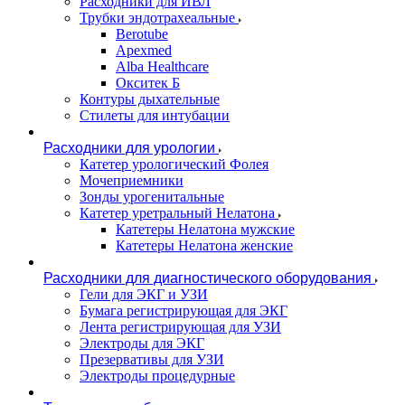
Расходники для ИВЛ
Трубки эндотрахеальные
Berotube
Apexmed
Alba Healthcare
Окситек Б
Контуры дыхательные
Стилеты для интубации
Расходники для урологии
Катетер урологический Фолея
Мочеприемники
Зонды урогенитальные
Катетер уретральный Нелатона
Катетеры Нелатона мужские
Катетеры Нелатона женские
Расходники для диагностического оборудования
Гели для ЭКГ и УЗИ
Бумага регистрирующая для ЭКГ
Лента регистрирующая для УЗИ
Электроды для ЭКГ
Презервативы для УЗИ
Электроды процедурные