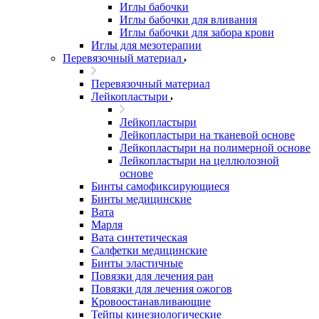
Иглы бабочки
Иглы бабочки для вливания
Иглы бабочки для забора крови
Иглы для мезотерапии
Перевязочный материал
Перевязочный материал
Лейкопластыри
Лейкопластыри
Лейкопластыри на тканевой основе
Лейкопластыри на полимерной основе
Лейкопластыри на целлюлозной
основе
Бинты самофиксирующиеся
Бинты медицинские
Вата
Марля
Вата синтетическая
Салфетки медицинские
Бинты эластичные
Повязки для лечения ран
Повязки для лечения ожогов
Кровоостанавливающие
Тейпы кинезиологические