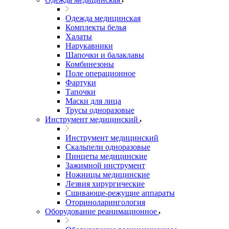
Одежда медицинская
Комплекты белья
Халаты
Нарукавники
Шапочки и балаклавы
Комбинезоны
Поле операционное
Фартуки
Тапочки
Маски для лица
Трусы одноразовые
Инструмент медицинский
Инструмент медицинский
Скальпели одноразовые
Пинцеты медицинские
Зажимной инструмент
Ножницы медицинские
Лезвия хирургические
Сшивающе-режущие аппараты
Оториноларингология
Оборудование реанимационное