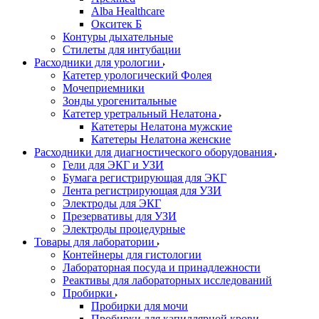
Alba Healthcare
Окситек Б
Контуры дыхательные
Стилеты для интубации
Расходники для урологии
Катетер урологический Фолея
Мочеприемники
Зонды урогенитальные
Катетер уретральный Нелатона
Катетеры Нелатона мужские
Катетеры Нелатона женские
Расходники для диагностического оборудования
Гели для ЭКГ и УЗИ
Бумага регистрирующая для ЭКГ
Лента регистрирующая для УЗИ
Электроды для ЭКГ
Презервативы для УЗИ
Электроды процедурные
Товары для лаборатории
Контейнеры для гистологии
Лабораторная посуда и принадлежности
Реактивы для лабораторных исследований
Пробирки
Пробирки для мочи
Пробирки для капиллярной крови