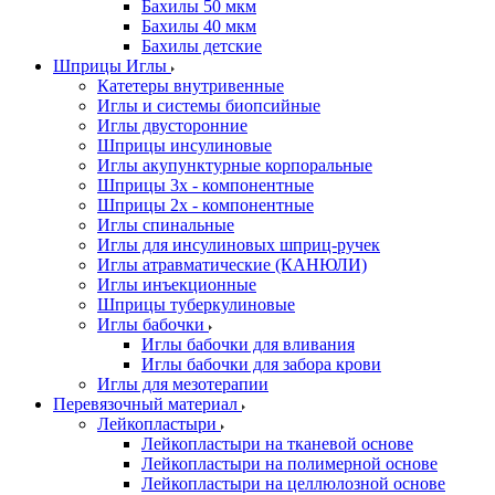
Бахилы 50 мкм
Бахилы 40 мкм
Бахилы детские
Шприцы Иглы
Катетеры внутривенные
Иглы и системы биопсийные
Иглы двусторонние
Шприцы инсулиновые
Иглы акупунктурные корпоральные
Шприцы 3х - компонентные
Шприцы 2х - компонентные
Иглы спинальные
Иглы для инсулиновых шприц-ручек
Иглы атравматические (КАНЮЛИ)
Иглы инъекционные
Шприцы туберкулиновые
Иглы бабочки
Иглы бабочки для вливания
Иглы бабочки для забора крови
Иглы для мезотерапии
Перевязочный материал
Лейкопластыри
Лейкопластыри на тканевой основе
Лейкопластыри на полимерной основе
Лейкопластыри на целлюлозной основе