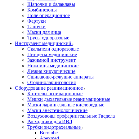
Шапочки и балаклавы
Комбинезоны
Поле операционное
Фартуки
Тапочки
Маски для лица
Трусы одноразовые
Инструмент медицинский
Скальпели одноразовые
Пинцеты медицинские
Зажимной инструмент
Ножницы медицинские
Лезвия хирургические
Сшивающе-режущие аппараты
Оториноларингология
Оборудование реанимационное
Катетеры аспирационные
Мешки дыхательные реанимационные
Маски ларингеальные кислородные
Маски анестезиологические
Воздуховоды орофарингеальные Гведела
Расходники для ИВЛ
Трубки эндотрахеальные
Berotube
Apexmed