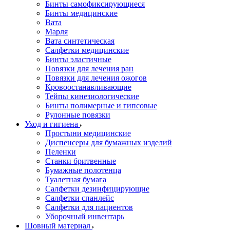
Бинты самофиксирующиеся
Бинты медицинские
Вата
Марля
Вата синтетическая
Салфетки медицинские
Бинты эластичные
Повязки для лечения ран
Повязки для лечения ожогов
Кровоостанавливающие
Тейпы кинезиологические
Бинты полимерные и гипсовые
Рулонные повязки
Уход и гигиена
Простыни медицинские
Диспенсеры для бумажных изделий
Пеленки
Станки бритвенные
Бумажные полотенца
Туалетная бумага
Салфетки дезинфицирующие
Салфетки спанлейс
Салфетки для пациентов
Уборочный инвентарь
Шовный материал