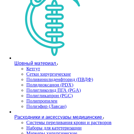
Шовный материал
Кетгут
Сетки хирургические
Поливинилиденфторид (ПВДФ)
Полидиоксанон (PDX)
Полигликолид ПГА (PGA)
Полигликапрон (PGC)
Полипропилен
Полиэфир (Лавсан)
Расходники и аксессуары медицинские
Системы переливания крови и растворов
Наборы для катетеризации
Маркеры хирургические