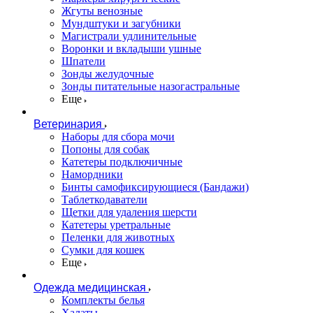
Жгуты венозные
Мундштуки и загубники
Магистрали удлинительные
Воронки и вкладыши ушные
Шпатели
Зонды желудочные
Зонды питательные назогастральные
Еще
Ветеринария
Наборы для сбора мочи
Попоны для собак
Катетеры подключичные
Намордники
Бинты самофиксирующиеся (Бандажи)
Таблеткодаватели
Щетки для удаления шерсти
Катетеры уретральные
Пеленки для животных
Сумки для кошек
Еще
Одежда медицинская
Комплекты белья
Халаты