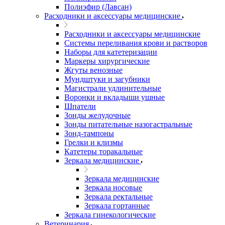
Полиэфир (Лавсан)
Расходники и аксессуары медицинские
Расходники и аксессуары медицинские
Системы переливания крови и растворов
Наборы для катетеризации
Маркеры хирургические
Жгуты венозные
Мундштуки и загубники
Магистрали удлинительные
Воронки и вкладыши ушные
Шпатели
Зонды желудочные
Зонды питательные назогастральные
Зонд-тампоны
Грелки и клизмы
Катетеры торакальные
Зеркала медицинские
Зеркала медицинские
Зеркала носовые
Зеркала ректальные
Зеркала гортанные
Зеркала гинекологические
Ветеринария