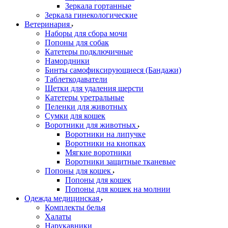
Зеркала гортанные
Зеркала гинекологические
Ветеринария
Наборы для сбора мочи
Попоны для собак
Катетеры подключичные
Намордники
Бинты самофиксирующиеся (Бандажи)
Таблеткодаватели
Щетки для удаления шерсти
Катетеры уретральные
Пеленки для животных
Сумки для кошек
Воротники для животных
Воротники на липучке
Воротники на кнопках
Мягкие воротники
Воротники защитные тканевые
Попоны для кошек
Попоны для кошек
Попоны для кошек на молнии
Одежда медицинская
Комплекты белья
Халаты
Нарукавники