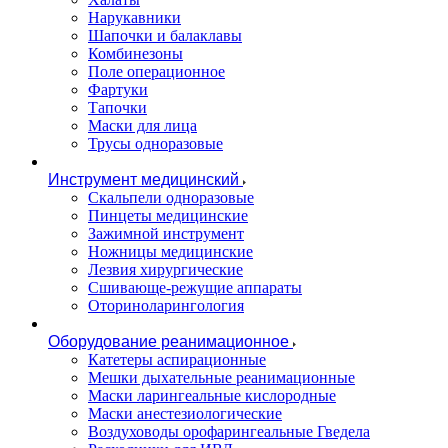
Нарукавники
Шапочки и балаклавы
Комбинезоны
Поле операционное
Фартуки
Тапочки
Маски для лица
Трусы одноразовые
Инструмент медицинский
Скальпели одноразовые
Пинцеты медицинские
Зажимной инструмент
Ножницы медицинские
Лезвия хирургические
Сшивающе-режущие аппараты
Оториноларингология
Оборудование реанимационное
Катетеры аспирационные
Мешки дыхательные реанимационные
Маски ларингеальные кислородные
Маски анестезиологические
Воздуховоды орофарингеальные Гведела