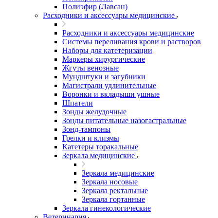
Полиэфир (Лавсан)
Расходники и аксессуары медицинские
Расходники и аксессуары медицинские
Системы переливания крови и растворов
Наборы для катетеризации
Маркеры хирургические
Жгуты венозные
Мундштуки и загубники
Магистрали удлинительные
Воронки и вкладыши ушные
Шпатели
Зонды желудочные
Зонды питательные назогастральные
Зонд-тампоны
Грелки и клизмы
Катетеры торакальные
Зеркала медицинские
Зеркала медицинские
Зеркала носовые
Зеркала ректальные
Зеркала гортанные
Зеркала гинекологические
Ветеринария