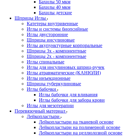
Бахилы 50 мкм
Бахилы 40 мкм
Бахилы детские
Шприцы Иглы
Катетеры внутривенные
Иглы и системы биопсийные
Иглы двусторонние
Шприцы инсулиновые
Иглы акупунктурные корпоральные
Шприцы 3х - компонентные
Шприцы 2х - компонентные
Иглы спинальные
Иглы для инсулиновых шприц-ручек
Иглы атравматические (КАНЮЛИ)
Иглы инъекционные
Шприцы туберкулиновые
Иглы бабочки
Иглы бабочки для вливания
Иглы бабочки для забора крови
Иглы для мезотерапии
Перевязочный материал
Лейкопластыри
Лейкопластыри на тканевой основе
Лейкопластыри на полимерной основе
Лейкопластыри на целлюлозной основе