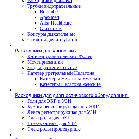
Расходники для ИВЛ
Трубки эндотрахеальные
Berotube
Apexmed
Alba Healthcare
Окситек Б
Контуры дыхательные
Стилеты для интубации
Расходники для урологии
Катетер урологический Фолея
Мочеприемники
Зонды урогенитальные
Катетер уретральный Нелатона
Катетеры Нелатона мужские
Катетеры Нелатона женские
Расходники для диагностического оборудования
Гели для ЭКГ и УЗИ
Бумага регистрирующая для ЭКГ
Лента регистрирующая для УЗИ
Электроды для ЭКГ
Презервативы для УЗИ
Электроды процедурные