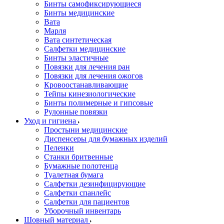
Бинты самофиксирующиеся
Бинты медицинские
Вата
Марля
Вата синтетическая
Салфетки медицинские
Бинты эластичные
Повязки для лечения ран
Повязки для лечения ожогов
Кровоостанавливающие
Тейпы кинезиологические
Бинты полимерные и гипсовые
Рулонные повязки
Уход и гигиена
Простыни медицинские
Диспенсеры для бумажных изделий
Пеленки
Станки бритвенные
Бумажные полотенца
Туалетная бумага
Салфетки дезинфицирующие
Салфетки спанлейс
Салфетки для пациентов
Уборочный инвентарь
Шовный материал