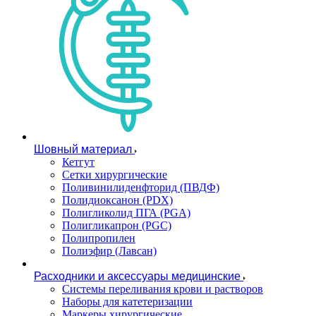
Шовный материал
Кетгут
Сетки хирургические
Поливинилиденфторид (ПВДФ)
Полидиоксанон (PDX)
Полигликолид ПГА (PGA)
Полигликапрон (PGC)
Полипропилен
Полиэфир (Лавсан)
Расходники и аксессуары медицинские
Системы переливания крови и растворов
Наборы для катетеризации
Маркеры хирургические