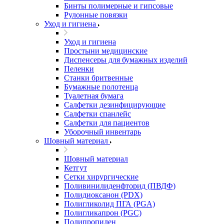
Бинты полимерные и гипсовые
Рулонные повязки
Уход и гигиена
Уход и гигиена
Простыни медицинские
Диспенсеры для бумажных изделий
Пеленки
Станки бритвенные
Бумажные полотенца
Туалетная бумага
Салфетки дезинфицирующие
Салфетки спанлейс
Салфетки для пациентов
Уборочный инвентарь
Шовный материал
Шовный материал
Кетгут
Сетки хирургические
Поливинилиденфторид (ПВДФ)
Полидиоксанон (PDX)
Полигликолид ПГА (PGA)
Полигликапрон (PGC)
Полипропилен