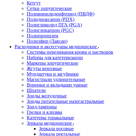
Кетгут
Сетки хирургические
Поливинилиденфторид (ПВДФ)
Полидиоксанон (PDX)
Полигликолид ПГА (PGA)
Полигликапрон (PGC)
Полипропилен
Полиэфир (Лавсан)
Расходники и аксессуары медицинские
Системы переливания крови и растворов
Наборы для катетеризации
Маркеры хирургические
Жгуты венозные
Мундштуки и загубники
Магистрали удлинительные
Воронки и вкладыши ушные
Шпатели
Зонды желудочные
Зонды питательные назогастральные
Зонд-тампоны
Грелки и клизмы
Катетеры торакальные
Зеркала медицинские
Зеркала носовые
Зеркала ректальные