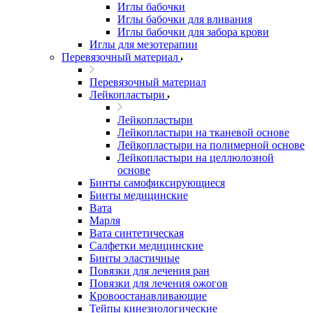
Иглы бабочки
Иглы бабочки для вливания
Иглы бабочки для забора крови
Иглы для мезотерапии
Перевязочный материал
Перевязочный материал
Лейкопластыри
Лейкопластыри
Лейкопластыри на тканевой основе
Лейкопластыри на полимерной основе
Лейкопластыри на целлюлозной
основе
Бинты самофиксирующиеся
Бинты медицинские
Вата
Марля
Вата синтетическая
Салфетки медицинские
Бинты эластичные
Повязки для лечения ран
Повязки для лечения ожогов
Кровоостанавливающие
Тейпы кинезиологические