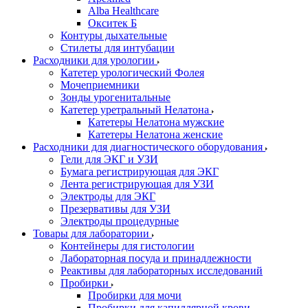
Alba Healthcare
Окситек Б
Контуры дыхательные
Стилеты для интубации
Расходники для урологии
Катетер урологический Фолея
Мочеприемники
Зонды урогенитальные
Катетер уретральный Нелатона
Катетеры Нелатона мужские
Катетеры Нелатона женские
Расходники для диагностического оборудования
Гели для ЭКГ и УЗИ
Бумага регистрирующая для ЭКГ
Лента регистрирующая для УЗИ
Электроды для ЭКГ
Презервативы для УЗИ
Электроды процедурные
Товары для лаборатории
Контейнеры для гистологии
Лабораторная посуда и принадлежности
Реактивы для лабораторных исследований
Пробирки
Пробирки для мочи
Пробирки для капиллярной крови