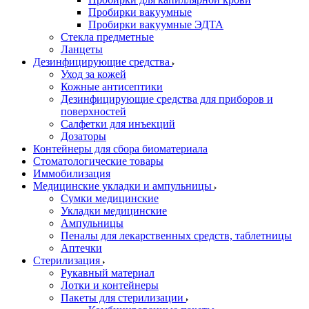
Пробирки вакуумные
Пробирки вакуумные ЭДТА
Стекла предметные
Ланцеты
Дезинфицирующие средства
Уход за кожей
Кожные антисептики
Дезинфицирующие средства для приборов и
поверхностей
Салфетки для инъекций
Дозаторы
Контейнеры для сбора биоматериала
Стоматологические товары
Иммобилизация
Медицинские укладки и ампульницы
Сумки медицинские
Укладки медицинские
Ампульницы
Пеналы для лекарственных средств, таблетницы
Аптечки
Стерилизация
Рукавный материал
Лотки и контейнеры
Пакеты для стерилизации