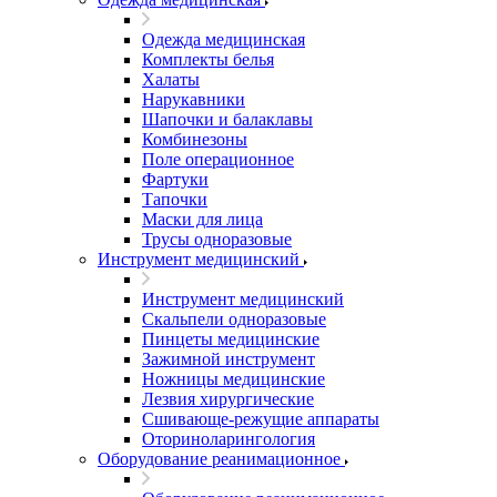
Одежда медицинская
Комплекты белья
Халаты
Нарукавники
Шапочки и балаклавы
Комбинезоны
Поле операционное
Фартуки
Тапочки
Маски для лица
Трусы одноразовые
Инструмент медицинский
Инструмент медицинский
Скальпели одноразовые
Пинцеты медицинские
Зажимной инструмент
Ножницы медицинские
Лезвия хирургические
Сшивающе-режущие аппараты
Оториноларингология
Оборудование реанимационное