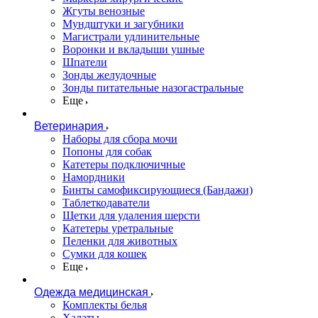
Жгуты венозные
Мундштуки и загубники
Магистрали удлинительные
Воронки и вкладыши ушные
Шпатели
Зонды желудочные
Зонды питательные назогастральные
Еще
Ветеринария
Наборы для сбора мочи
Попоны для собак
Катетеры подключичные
Намордники
Бинты самофиксирующиеся (Бандажи)
Таблеткодаватели
Щетки для удаления шерсти
Катетеры уретральные
Пеленки для животных
Сумки для кошек
Еще
Одежда медицинская
Комплекты белья
Халаты