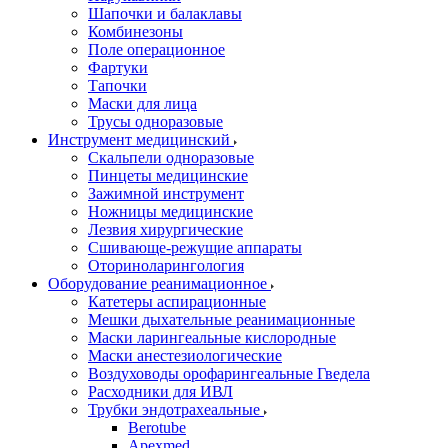
Шапочки и балаклавы
Комбинезоны
Поле операционное
Фартуки
Тапочки
Маски для лица
Трусы одноразовые
Инструмент медицинский
Скальпели одноразовые
Пинцеты медицинские
Зажимной инструмент
Ножницы медицинские
Лезвия хирургические
Сшивающе-режущие аппараты
Оториноларингология
Оборудование реанимационное
Катетеры аспирационные
Мешки дыхательные реанимационные
Маски ларингеальные кислородные
Маски анестезиологические
Воздуховоды орофарингеальные Гведела
Расходники для ИВЛ
Трубки эндотрахеальные
Berotube
Apexmed