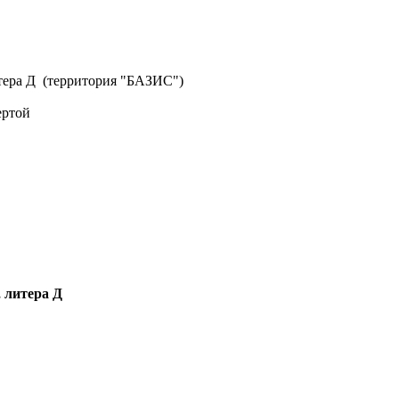
литера Д (территория "БАЗИС")
ертой
, литера Д