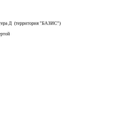
литера Д (территория "БАЗИС")
ертой