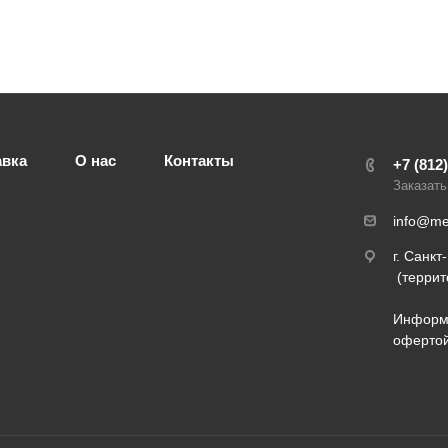
авка
О нас
Контакты
+7 (812
Заказать
info@med
г. Санкт
(террит
Информа
оферто