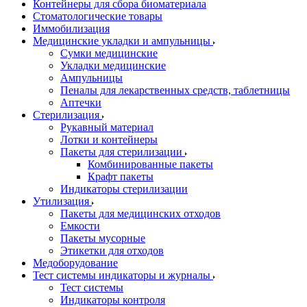
Контейнеры для сбора биоматериала
Стоматологические товары
Иммобилизация
Медицинские укладки и ампульницы
Сумки медицинские
Укладки медицинские
Ампульницы
Пеналы для лекарственных средств, таблетницы
Аптечки
Стерилизация
Рукавный материал
Лотки и контейнеры
Пакеты для стерилизации
Комбинированные пакеты
Крафт пакеты
Индикаторы стерилизации
Утилизация
Пакеты для медицинских отходов
Емкости
Пакеты мусорные
Этикетки для отходов
Медоборудование
Тест системы индикаторы и журналы
Тест системы
Индикаторы контроля