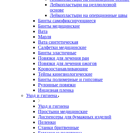
Лейкопластыри на целлюлозной
основе
Лейкопластыри на оперционные швы
Бинты самофиксирующиеся
Бинты медицинские
Вата
Марля
Вата синтетическая
Салфетки медицинские
Бинты эластичные
Повязки для лечения ран
Повязки для лечения ожогов
Кровоостанавливающие
Тейпы кинезиологические
Бинты полимерные и гипсовые
Рулонные повязки
Инцизная пленка
Уход и гигиена
Уход и гигиена
Простыни медицинские
Диспенсеры для бумажных изделий
Пеленки
Станки бритвенные
Бумажные полотенца