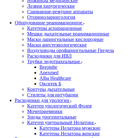
Ножницы медицинские
Лезвия хирургические
Сшивающе-режущие аппараты
Оториноларингология
Оборудование реанимационное
Катетеры аспирационные
Мешки дыхательные реанимационные
Маски ларингеальные кислородные
Маски анестезиологические
Воздуховоды орофарингеальные Гведела
Расходники для ИВЛ
Трубки эндотрахеальные
Berotube
Apexmed
Alba Healthcare
Окситек Б
Контуры дыхательные
Стилеты для интубации
Расходники для урологии
Катетер урологический Фолея
Мочеприемники
Зонды урогенитальные
Катетер уретральный Нелатона
Катетеры Нелатона мужские
Катетеры Нелатона женские