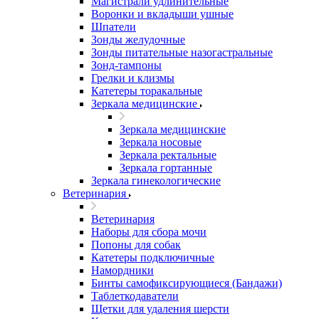
Магистрали удлинительные
Воронки и вкладыши ушные
Шпатели
Зонды желудочные
Зонды питательные назогастральные
Зонд-тампоны
Грелки и клизмы
Катетеры торакальные
Зеркала медицинские
Зеркала медицинские
Зеркала носовые
Зеркала ректальные
Зеркала гортанные
Зеркала гинекологические
Ветеринария
Ветеринария
Наборы для сбора мочи
Попоны для собак
Катетеры подключичные
Намордники
Бинты самофиксирующиеся (Бандажи)
Таблеткодаватели
Щетки для удаления шерсти