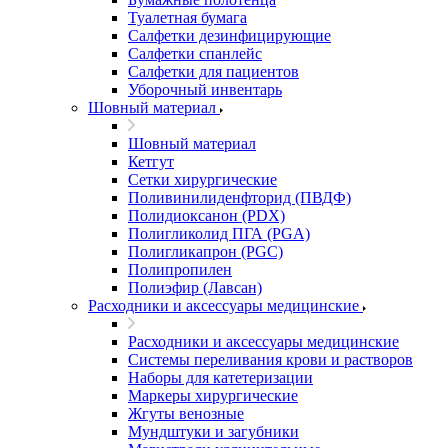
Туалетная бумага
Салфетки дезинфицирующие
Салфетки спанлейс
Салфетки для пациентов
Уборочный инвентарь
Шовный материал
Шовный материал
Кетгут
Сетки хирургические
Поливинилиденфторид (ПВДФ)
Полидиоксанон (PDX)
Полигликолид ПГА (PGA)
Полигликапрон (PGC)
Полипропилен
Полиэфир (Лавсан)
Расходники и аксессуары медицинские
Расходники и аксессуары медицинские
Системы переливания крови и растворов
Наборы для катетеризации
Маркеры хирургические
Жгуты венозные
Мундштуки и загубники