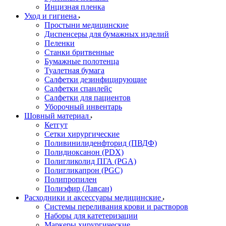
Инцизная пленка
Уход и гигиена
Простыни медицинские
Диспенсеры для бумажных изделий
Пеленки
Станки бритвенные
Бумажные полотенца
Туалетная бумага
Салфетки дезинфицирующие
Салфетки спанлейс
Салфетки для пациентов
Уборочный инвентарь
Шовный материал
Кетгут
Сетки хирургические
Поливинилиденфторид (ПВДФ)
Полидиоксанон (PDX)
Полигликолид ПГА (PGA)
Полигликапрон (PGC)
Полипропилен
Полиэфир (Лавсан)
Расходники и аксессуары медицинские
Системы переливания крови и растворов
Наборы для катетеризации
Маркеры хирургические