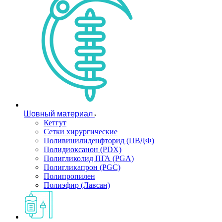
Шовный материал
Кетгут
Сетки хирургические
Поливинилиденфторид (ПВДФ)
Полидиоксанон (PDX)
Полигликолид ПГА (PGA)
Полигликапрон (PGC)
Полипропилен
Полиэфир (Лавсан)