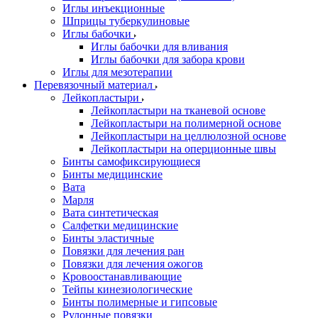
Иглы инъекционные
Шприцы туберкулиновые
Иглы бабочки
Иглы бабочки для вливания
Иглы бабочки для забора крови
Иглы для мезотерапии
Перевязочный материал
Лейкопластыри
Лейкопластыри на тканевой основе
Лейкопластыри на полимерной основе
Лейкопластыри на целлюлозной основе
Лейкопластыри на оперционные швы
Бинты самофиксирующиеся
Бинты медицинские
Вата
Марля
Вата синтетическая
Салфетки медицинские
Бинты эластичные
Повязки для лечения ран
Повязки для лечения ожогов
Кровоостанавливающие
Тейпы кинезиологические
Бинты полимерные и гипсовые
Рулонные повязки