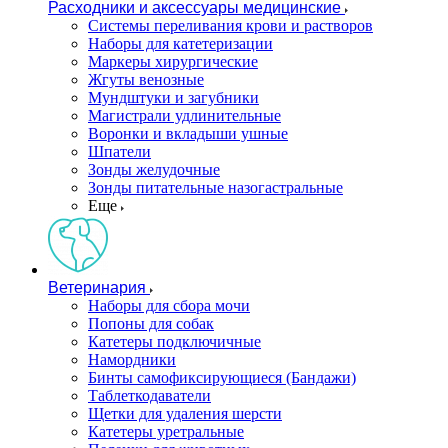
Расходники и аксессуары медицинские
Системы переливания крови и растворов
Наборы для катетеризации
Маркеры хирургические
Жгуты венозные
Мундштуки и загубники
Магистрали удлинительные
Воронки и вкладыши ушные
Шпатели
Зонды желудочные
Зонды питательные назогастральные
Еще
Ветеринария
Наборы для сбора мочи
Попоны для собак
Катетеры подключичные
Намордники
Бинты самофиксирующиеся (Бандажи)
Таблеткодаватели
Щетки для удаления шерсти
Катетеры уретральные