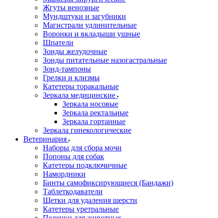
Жгуты венозные
Мундштуки и загубники
Магистрали удлинительные
Воронки и вкладыши ушные
Шпатели
Зонды желудочные
Зонды питательные назогастральные
Зонд-тампоны
Грелки и клизмы
Катетеры торакальные
Зеркала медицинские
Зеркала носовые
Зеркала ректальные
Зеркала гортанные
Зеркала гинекологические
Ветеринария
Наборы для сбора мочи
Попоны для собак
Катетеры подключичные
Намордники
Бинты самофиксирующиеся (Бандажи)
Таблеткодаватели
Щетки для удаления шерсти
Катетеры уретральные
Пеленки для животных