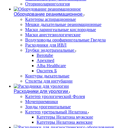
Оториноларингология
Оборудование реанимационное
Катетеры аспирационные
Мешки дыхательные реанимационные
Маски ларингеальные кислородные
Маски анестезиологические
Воздуховоды орофарингеальные Гведела
Расходники для ИВЛ
Трубки эндотрахеальные
Berotube
Apexmed
Alba Healthcare
Окситек Б
Контуры дыхательные
Стилеты для интубации
Расходники для урологии
Катетер урологический Фолея
Мочеприемники
Зонды урогенитальные
Катетер уретральный Нелатона
Катетеры Нелатона мужские
Катетеры Нелатона женские