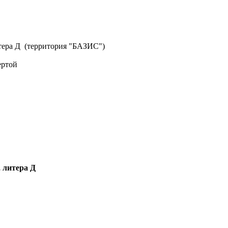
литера Д (территория "БАЗИС")
ертой
, литера Д