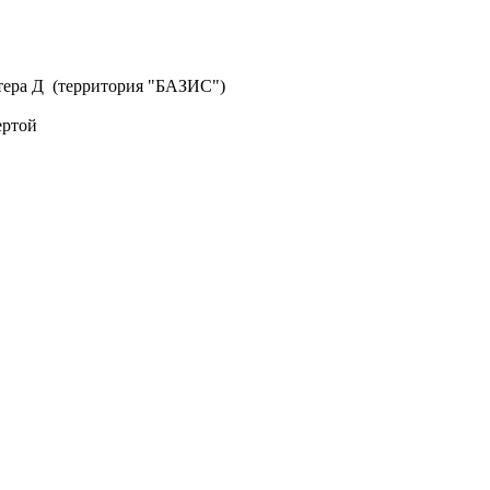
литера Д (территория "БАЗИС")
ертой