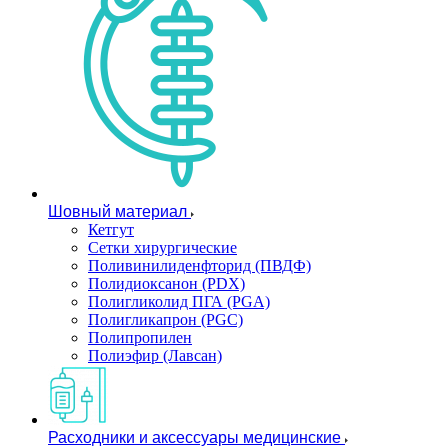
Шовный материал
Кетгут
Сетки хирургические
Поливинилиденфторид (ПВДФ)
Полидиоксанон (PDX)
Полигликолид ПГА (PGA)
Полигликапрон (PGC)
Полипропилен
Полиэфир (Лавсан)
Расходники и аксессуары медицинские