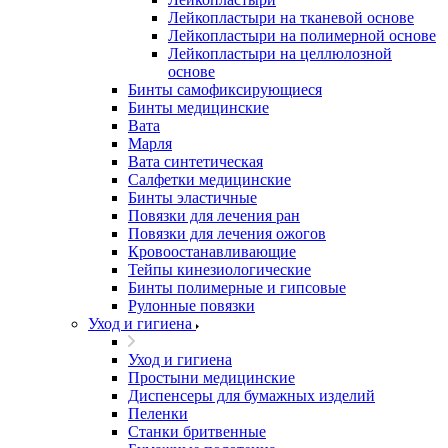
Лейкопластыри на тканевой основе
Лейкопластыри на полимерной основе
Лейкопластыри на целлюлозной
основе
Бинты самофиксирующиеся
Бинты медицинские
Вата
Марля
Вата синтетическая
Салфетки медицинские
Бинты эластичные
Повязки для лечения ран
Повязки для лечения ожогов
Кровоостанавливающие
Тейпы кинезиологические
Бинты полимерные и гипсовые
Рулонные повязки
Уход и гигиена
Уход и гигиена
Простыни медицинские
Диспенсеры для бумажных изделий
Пеленки
Станки бритвенные