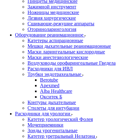
Пинцеты медицинские
Зажимной инструмент
Ножницы медицинские
Лезвия хирургические
Сшивающе-режущие аппараты
Оториноларингология
Оборудование реанимационное
Катетеры аспирационные
Мешки дыхательные реанимационные
Маски ларингеальные кислородные
Маски анестезиологические
Воздуховоды орофарингеальные Гведела
Расходники для ИВЛ
Трубки эндотрахеальные
Berotube
Apexmed
Alba Healthcare
Окситек Б
Контуры дыхательные
Стилеты для интубации
Расходники для урологии
Катетер урологический Фолея
Мочеприемники
Зонды урогенитальные
Катетер уретральный Нелатона