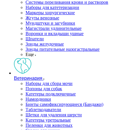
Системы переливания крови и растворов
Наборы для катетеризации
Маркеры хирургические
Жгуты венозные
Мундштуки и загубники
Магистрали удлинительные
Воронки и вкладыши ушные
Шпатели
Зонды желудочные
Зонды питательные назогастральные
Еще
Ветеринария
Наборы для сбора мочи
Попоны для собак
Катетеры подключичные
Намордники
Бинты самофиксирующиеся (Бандажи)
Таблеткодаватели
Щетки для удаления шерсти
Катетеры уретральные
Пеленки для животных