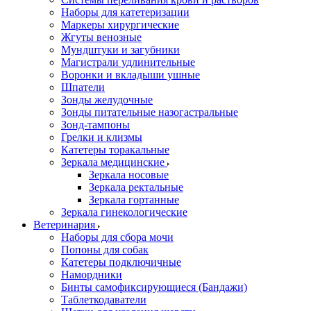
Наборы для катетеризации
Маркеры хирургические
Жгуты венозные
Мундштуки и загубники
Магистрали удлинительные
Воронки и вкладыши ушные
Шпатели
Зонды желудочные
Зонды питательные назогастральные
Зонд-тампоны
Грелки и клизмы
Катетеры торакальные
Зеркала медицинские
Зеркала носовые
Зеркала ректальные
Зеркала гортанные
Зеркала гинекологические
Ветеринария
Наборы для сбора мочи
Попоны для собак
Катетеры подключичные
Намордники
Бинты самофиксирующиеся (Бандажи)
Таблеткодаватели