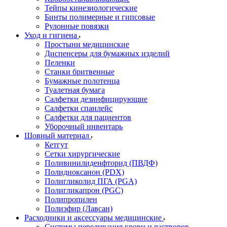
Тейпы кинезиологические
Бинты полимерные и гипсовые
Рулонные повязки
Уход и гигиена
Простыни медицинские
Диспенсеры для бумажных изделий
Пеленки
Станки бритвенные
Бумажные полотенца
Туалетная бумага
Салфетки дезинфицирующие
Салфетки спанлейс
Салфетки для пациентов
Уборочный инвентарь
Шовный материал
Кетгут
Сетки хирургические
Поливинилиденфторид (ПВДФ)
Полидиоксанон (PDX)
Полигликолид ПГА (PGA)
Полигликапрон (PGC)
Полипропилен
Полиэфир (Лавсан)
Расходники и аксессуары медицинские
Системы переливания крови и растворов