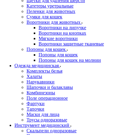
Щетки для удаления шерсти
Катетеры уретральные
Пеленки для животных
Сумки для кошек
Воротники для животных
Воротники на липучке
Воротники на кнопках
Мягкие воротники
Воротники защитные тканевые
Попоны для кошек
Попоны для кошек
Попоны для кошек на молнии
Одежда медицинская
Комплекты белья
Халаты
Нарукавники
Шапочки и балаклавы
Комбинезоны
Поле операционное
Фартуки
Тапочки
Маски для лица
Трусы одноразовые
Инструмент медицинский
Скальпели одноразовые