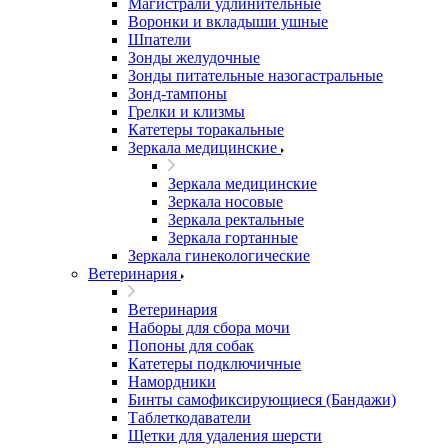
Магистрали удлинительные
Воронки и вкладыши ушные
Шпатели
Зонды желудочные
Зонды питательные назогастральные
Зонд-тампоны
Грелки и клизмы
Катетеры торакальные
Зеркала медицинские
Зеркала медицинские
Зеркала носовые
Зеркала ректальные
Зеркала гортанные
Зеркала гинекологические
Ветеринария
Ветеринария
Наборы для сбора мочи
Попоны для собак
Катетеры подключичные
Намордники
Бинты самофиксирующиеся (Бандажи)
Таблеткодаватели
Щетки для удаления шерсти