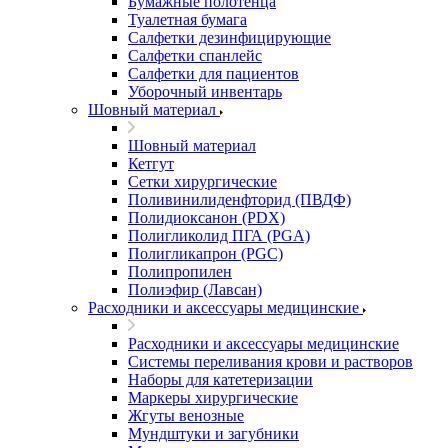
Бумажные полотенца
Туалетная бумага
Салфетки дезинфицирующие
Салфетки спанлейс
Салфетки для пациентов
Уборочный инвентарь
Шовный материал
Шовный материал
Кетгут
Сетки хирургические
Поливинилиденфторид (ПВДФ)
Полидиоксанон (PDX)
Полигликолид ПГА (PGA)
Полигликапрон (PGC)
Полипропилен
Полиэфир (Лавсан)
Расходники и аксессуары медицинские
Расходники и аксессуары медицинские
Системы переливания крови и растворов
Наборы для катетеризации
Маркеры хирургические
Жгуты венозные
Мундштуки и загубники