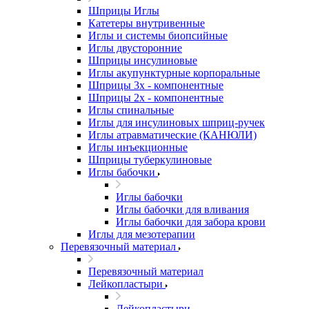
Шприцы Иглы
Катетеры внутривенные
Иглы и системы биопсийные
Иглы двусторонние
Шприцы инсулиновые
Иглы акупунктурные корпоральные
Шприцы 3х - компонентные
Шприцы 2х - компонентные
Иглы спинальные
Иглы для инсулиновых шприц-ручек
Иглы атравматические (КАНЮЛИ)
Иглы инъекционные
Шприцы туберкулиновые
Иглы бабочки
Иглы бабочки
Иглы бабочки для вливания
Иглы бабочки для забора крови
Иглы для мезотерапии
Перевязочный материал
Перевязочный материал
Лейкопластыри
Лейкопластыри