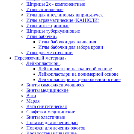
Шприцы 2х - компонентные
Иглы спинальные
Иглы для инсулиновых шприц-ручек
Иглы атравматические (КАНЮЛИ)
Иглы инъекционные
Шприцы туберкулиновые
Иглы бабочки
Иглы бабочки для вливания
Иглы бабочки для забора крови
Иглы для мезотерапии
Перевязочный материал
Лейкопластыри
Лейкопластыри на тканевой основе
Лейкопластыри на полимерной основе
Лейкопластыри на целлюлозной основе
Бинты самофиксирующиеся
Бинты медицинские
Вата
Марля
Вата синтетическая
Салфетки медицинские
Бинты эластичные
Повязки для лечения ран
Повязки для лечения ожогов
Кровоостанавливающие