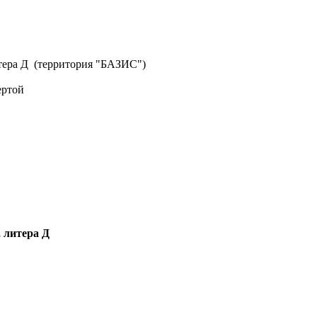
литера Д (территория "БАЗИС")
ертой
, литера Д