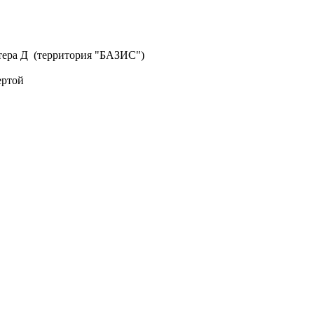
литера Д (территория "БАЗИС")
ертой