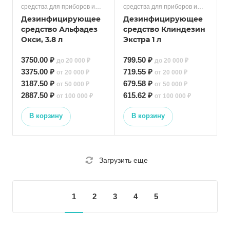
средства для приборов и
средства для приборов и
поверхностей
поверхностей
Дезинфицирующее
Дезинфицирующее
средство Альфадез
средство Клиндезин
Окси, 3.8 л
Экстра 1 л
3750.00 ₽
799.50 ₽
до 20 000 ₽
до 20 000 ₽
3375.00 ₽
719.55 ₽
от 20 000 ₽
от 20 000 ₽
3187.50 ₽
679.58 ₽
от 50 000 ₽
от 50 000 ₽
2887.50 ₽
615.62 ₽
от 100 000 ₽
от 100 000 ₽
В корзину
В корзину
Загрузить еще
1
2
3
4
5