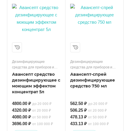
Дезинфицирующие
Дезинфицирующие
средства для приборов и
средства для приборов и
поверхностей
поверхностей
Авансепт средство
Авансепт-спрей
дезинфицирующее с
дезинфицирующее
моющим эффектом
средство 750 мл
концентрат 5л
4800.00 ₽
562.50 ₽
до 20 000 ₽
до 20 000 ₽
4320.00 ₽
506.25 ₽
от 20 000 ₽
от 20 000 ₽
4080.00 ₽
478.13 ₽
от 50 000 ₽
от 50 000 ₽
3696.00 ₽
433.13 ₽
от 100 000 ₽
от 100 000 ₽