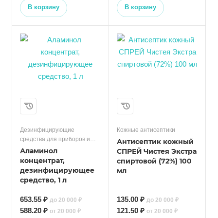
В корзину
В корзину
Дезинфицирующие
Кожные антисептики
средства для приборов и
Антисептик кожный
поверхностей
Аламинол
СПРЕЙ Чистея Экстра
концентрат,
спиртовой (72%) 100
дезинфицирующее
мл
средство, 1 л
653.55 ₽
135.00 ₽
до 20 000 ₽
до 20 000 ₽
588.20 ₽
121.50 ₽
от 20 000 ₽
от 20 000 ₽