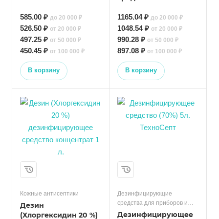
585.00 ₽
1165.04 ₽
до 20 000 ₽
до 20 000 ₽
526.50 ₽
1048.54 ₽
от 20 000 ₽
от 20 000 ₽
497.25 ₽
990.28 ₽
от 50 000 ₽
от 50 000 ₽
450.45 ₽
897.08 ₽
от 100 000 ₽
от 100 000 ₽
В корзину
В корзину
Кожные антисептики
Дезинфицирующие
средства для приборов и
Дезин
поверхностей
Дезинфицирующее
(Хлоргексидин 20 %)