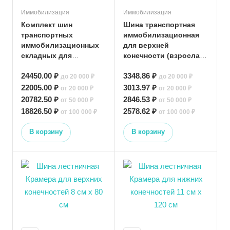
Иммобилизация
Иммобилизация
Комплект шин
Шина транспортная
транспортных
иммобилизационная
иммобилизационных
для верхней
складных для
конечности (взрослая
взрослых и детей
рука 80 см)
24450.00 ₽
3348.86 ₽
КШТИ-01-Медплант
до 20 000 ₽
до 20 000 ₽
(большой)
22005.00 ₽
3013.97 ₽
от 20 000 ₽
от 20 000 ₽
20782.50 ₽
2846.53 ₽
от 50 000 ₽
от 50 000 ₽
18826.50 ₽
2578.62 ₽
от 100 000 ₽
от 100 000 ₽
В корзину
В корзину