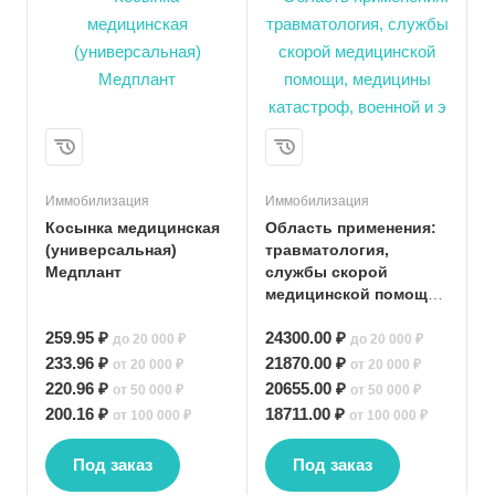
Иммобилизация
Иммобилизация
Косынка медицинская
Область применения:
(универсальная)
травматология,
Медплант
службы скорой
медицинской помощи,
медицины катастроф,
259.95 ₽
24300.00 ₽
военной и э
до 20 000 ₽
до 20 000 ₽
233.96 ₽
21870.00 ₽
от 20 000 ₽
от 20 000 ₽
220.96 ₽
20655.00 ₽
от 50 000 ₽
от 50 000 ₽
200.16 ₽
18711.00 ₽
от 100 000 ₽
от 100 000 ₽
Под заказ
Под заказ