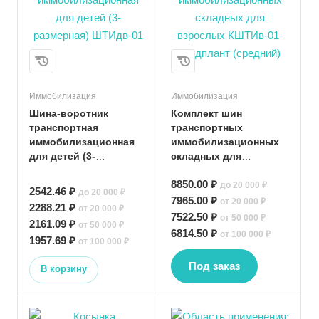
Иммобилизация
Иммобилизация
Шина-воротник
Комплект шин
транспортная
транспортных
иммобилизационная
иммобилизационных
для детей (3-
складных для
размерная) ШТИдв-01
взрослых КШТИв-01-
8850.00 ₽
Медплант (средний)
до 20 000 ₽
2542.46 ₽
до 20 000 ₽
7965.00 ₽
от 20 000 ₽
2288.21 ₽
от 20 000 ₽
7522.50 ₽
от 50 000 ₽
2161.09 ₽
от 50 000 ₽
6814.50 ₽
от 100 000 ₽
1957.69 ₽
от 100 000 ₽
Под заказ
В корзину