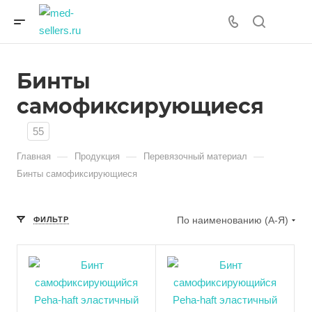
Бинты
самофиксирующиеся
55
—
—
—
Главная
Продукция
Перевязочный материал
Бинты самофиксирующиеся
По наименованию (А-Я)
ФИЛЬТР