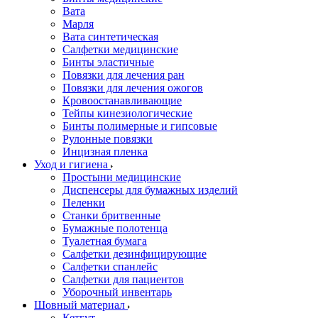
Вата
Марля
Вата синтетическая
Салфетки медицинские
Бинты эластичные
Повязки для лечения ран
Повязки для лечения ожогов
Кровоостанавливающие
Тейпы кинезиологические
Бинты полимерные и гипсовые
Рулонные повязки
Инцизная пленка
Уход и гигиена
Простыни медицинские
Диспенсеры для бумажных изделий
Пеленки
Станки бритвенные
Бумажные полотенца
Туалетная бумага
Салфетки дезинфицирующие
Салфетки спанлейс
Салфетки для пациентов
Уборочный инвентарь
Шовный материал
Кетгут