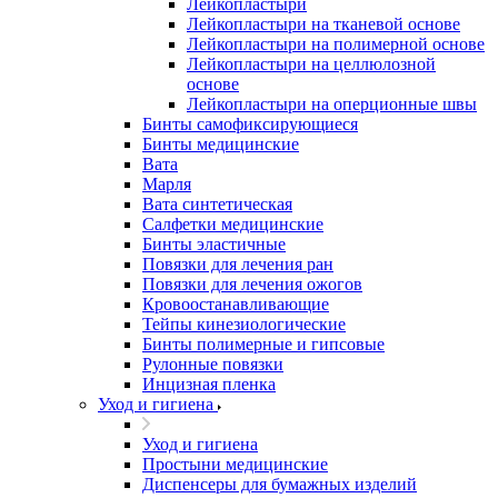
Лейкопластыри
Лейкопластыри на тканевой основе
Лейкопластыри на полимерной основе
Лейкопластыри на целлюлозной
основе
Лейкопластыри на оперционные швы
Бинты самофиксирующиеся
Бинты медицинские
Вата
Марля
Вата синтетическая
Салфетки медицинские
Бинты эластичные
Повязки для лечения ран
Повязки для лечения ожогов
Кровоостанавливающие
Тейпы кинезиологические
Бинты полимерные и гипсовые
Рулонные повязки
Инцизная пленка
Уход и гигиена
Уход и гигиена
Простыни медицинские
Диспенсеры для бумажных изделий