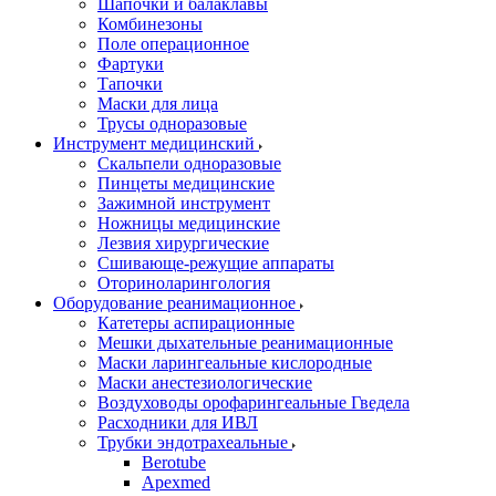
Шапочки и балаклавы
Комбинезоны
Поле операционное
Фартуки
Тапочки
Маски для лица
Трусы одноразовые
Инструмент медицинский
Скальпели одноразовые
Пинцеты медицинские
Зажимной инструмент
Ножницы медицинские
Лезвия хирургические
Сшивающе-режущие аппараты
Оториноларингология
Оборудование реанимационное
Катетеры аспирационные
Мешки дыхательные реанимационные
Маски ларингеальные кислородные
Маски анестезиологические
Воздуховоды орофарингеальные Гведела
Расходники для ИВЛ
Трубки эндотрахеальные
Berotube
Apexmed