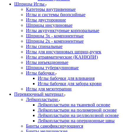
Шприцы Иглы
Катетеры внутривенные
Иглы и системы биопсийные
Иглы двусторонние
Шприцы инсулиновые
Иглы акупунктурные корпоральные
Шприцы 3х - компонентные
Шприцы 2х - компонентные
Иглы спинальные
Иглы для инсулиновых шприц-ручек
Иглы атравматические (КАНЮЛИ)
Иглы инъекционные
Шприцы туберкулиновые
Иглы бабочки
Иглы бабочки для вливания
Иглы бабочки для забора крови
Иглы для мезотерапии
Перевязочный материал
Лейкопластыри
Лейкопластыри на тканевой основе
Лейкопластыри на полимерной основе
Лейкопластыри на целлюлозной основе
Лейкопластыри на оперционные швы
Бинты самофиксирующиеся
Бинты медицинские