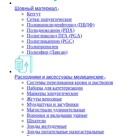
Шовный материал
Кетгут
Сетки хирургические
Поливинилиденфторид (ПВДФ)
Полидиоксанон (PDX)
Полигликолид ПГА (PGA)
Полигликапрон (PGC)
Полипропилен
Полиэфир (Лавсан)
Расходники и аксессуары медицинские
Системы переливания крови и растворов
Наборы для катетеризации
Маркеры хирургические
Жгуты венозные
Мундштуки и загубники
Магистрали удлинительные
Воронки и вкладыши ушные
Шпатели
Зонды желудочные
Зонды питательные назогастральные