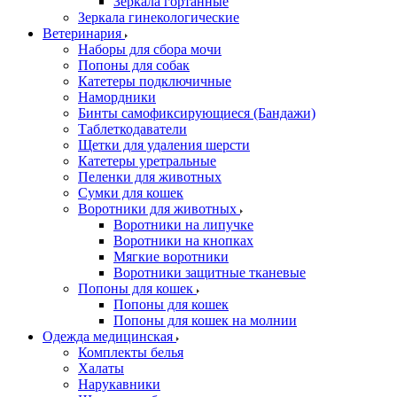
Зеркала гортанные
Зеркала гинекологические
Ветеринария
Наборы для сбора мочи
Попоны для собак
Катетеры подключичные
Намордники
Бинты самофиксирующиеся (Бандажи)
Таблеткодаватели
Щетки для удаления шерсти
Катетеры уретральные
Пеленки для животных
Сумки для кошек
Воротники для животных
Воротники на липучке
Воротники на кнопках
Мягкие воротники
Воротники защитные тканевые
Попоны для кошек
Попоны для кошек
Попоны для кошек на молнии
Одежда медицинская
Комплекты белья
Халаты
Нарукавники