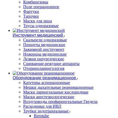
Комбинезоны
Поле операционное
Фартуки
Тапочки
Маски для лица
Трусы одноразовые
Инструмент медицинский
Скальпели одноразовые
Пинцеты медицинские
Зажимной инструмент
Ножницы медицинские
Лезвия хирургические
Сшивающе-режущие аппараты
Оториноларингология
Оборудование реанимационное
Катетеры аспирационные
Мешки дыхательные реанимационные
Маски ларингеальные кислородные
Маски анестезиологические
Воздуховоды орофарингеальные Гведела
Расходники для ИВЛ
Трубки эндотрахеальные
Berotube