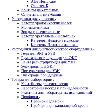
Alba Healthcare
Окситек Б
Контуры дыхательные
Стилеты для интубации
Расходники для урологии
Катетер урологический Фолея
Мочеприемники
Зонды урогенитальные
Катетер уретральный Нелатона
Катетеры Нелатона мужские
Катетеры Нелатона женские
Расходники для диагностического оборудования
Гели для ЭКГ и УЗИ
Бумага регистрирующая для ЭКГ
Лента регистрирующая для УЗИ
Электроды для ЭКГ
Презервативы для УЗИ
Электроды процедурные
Товары для лаборатории
Контейнеры для гистологии
Лабораторная посуда и принадлежности
Реактивы для лабораторных исследований
Пробирки
Пробирки для мочи
Пробирки для капиллярной крови