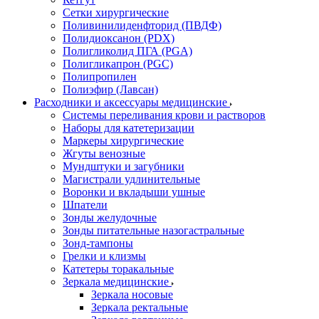
Сетки хирургические
Поливинилиденфторид (ПВДФ)
Полидиоксанон (PDX)
Полигликолид ПГА (PGA)
Полигликапрон (PGC)
Полипропилен
Полиэфир (Лавсан)
Расходники и аксессуары медицинские
Системы переливания крови и растворов
Наборы для катетеризации
Маркеры хирургические
Жгуты венозные
Мундштуки и загубники
Магистрали удлинительные
Воронки и вкладыши ушные
Шпатели
Зонды желудочные
Зонды питательные назогастральные
Зонд-тампоны
Грелки и клизмы
Катетеры торакальные
Зеркала медицинские
Зеркала носовые
Зеркала ректальные