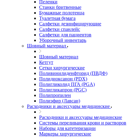
Пеленки
Станки бритвенные
Бумажные полотенца
Туалетная бумага
Салфетки дезинфицирующие
Салфетки спанлейс
Салфетки для пациентов
Уборочный инвентарь
Шовный материал
Шовный материал
Кетгут
Сетки хирургические
Поливинилиденфторид (ПВДФ)
Полидиоксанон (PDX)
Полигликолид ПГА (PGA)
Полигликапрон (PGC)
Полипропилен
Полиэфир (Лавсан)
Расходники и аксессуары медицинские
Расходники и аксессуары медицинские
Системы переливания крови и растворов
Наборы для катетеризации
Маркеры хирургические