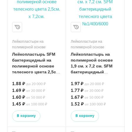
Лейкопластыри на
Лейкопластыри на
полимерной основе
полимерной основе
Лейкопластырь SFM
Лейкопластырь на
бактерицидный на
полимерной основе
полимерной основе
1,9 см. x 7,2 см. SFM
телесного цвета 2,5см.
бактерицидный
х 7,2см.
телесного цвета
1.88 ₽
1.97 ₽
№1/400/6000
до 20 000 ₽
до 20 000 ₽
1.69 ₽
1.77 ₽
от 20 000 ₽
от 20 000 ₽
1.60 ₽
1.67 ₽
от 50 000 ₽
от 50 000 ₽
1.45 ₽
1.52 ₽
от 100 000 ₽
от 100 000 ₽
В корзину
В корзину