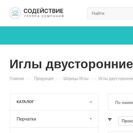
Иглы двусторонние
—
—
—
Главная
Продукция
Шприцы Иглы
Иглы двусторонни
КАТАЛОГ
По наим
Перчатки
Прои