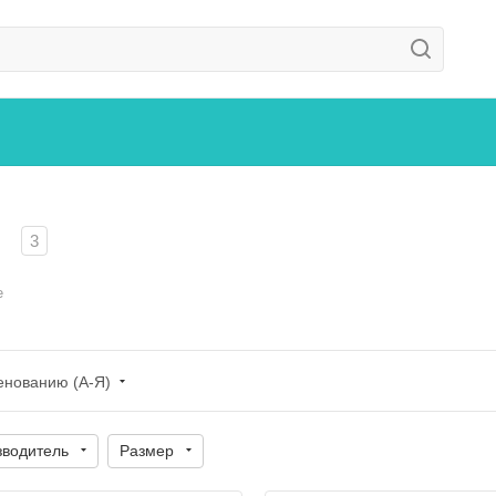
3
е
енованию (А-Я)
зводитель
Размер