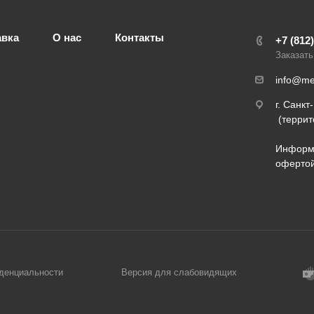
авка
О нас
Контакты
+7 (812
Заказать
info@med
г. Санкт
(террит
Информа
оферто
денциальности
Версия для слабовидящих