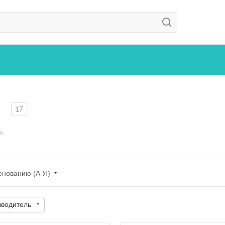
л
17
л
енованию (А-Я)
зводитель