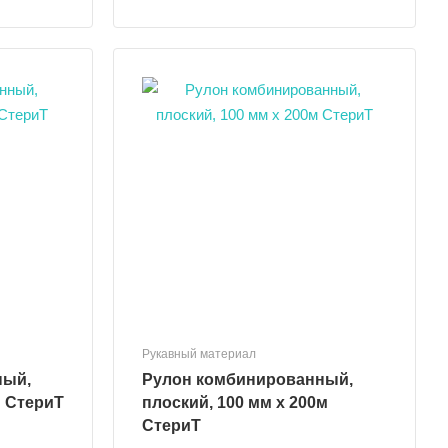
Рукавный материал
ный,
Рулон комбинированный,
00 м СтериТ
плоский, 100 мм х 200м
СтериТ