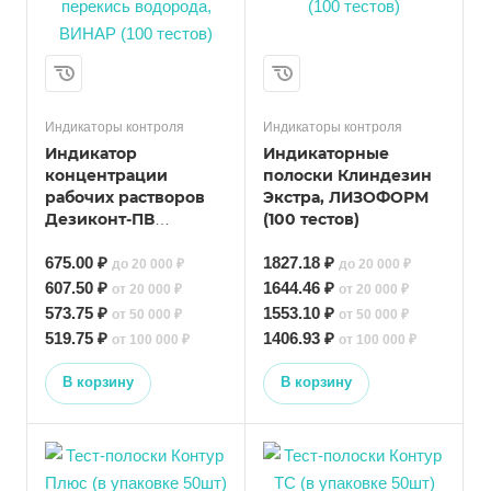
Индикаторы контроля
Индикаторы контроля
Индикатор
Индикаторные
концентрации
полоски Клиндезин
рабочих растворов
Экстра, ЛИЗОФОРМ
Дезиконт-ПВ
(100 тестов)
перекись водорода,
ВИНАР (100 тестов)
675.00 ₽
1827.18 ₽
до 20 000 ₽
до 20 000 ₽
607.50 ₽
1644.46 ₽
от 20 000 ₽
от 20 000 ₽
573.75 ₽
1553.10 ₽
от 50 000 ₽
от 50 000 ₽
519.75 ₽
1406.93 ₽
от 100 000 ₽
от 100 000 ₽
В корзину
В корзину