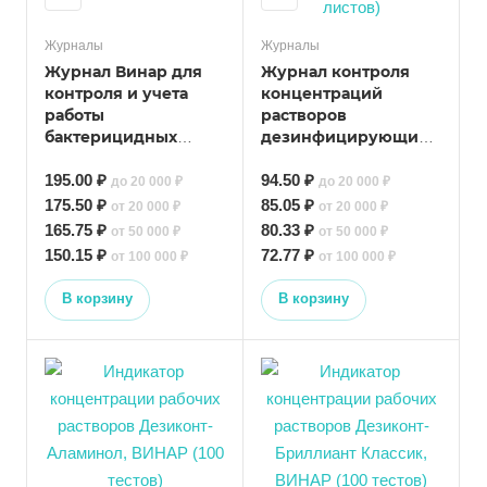
Журналы
Журналы
Журнал Винар для
Журнал контроля
контроля и учета
концентраций
работы
растворов
бактерицидных
дезинфицирующих
установок
и стерилизующих
195.00 ₽
средств, ВИНАР (16
94.50 ₽
до 20 000 ₽
до 20 000 ₽
листов)
175.50 ₽
85.05 ₽
от 20 000 ₽
от 20 000 ₽
165.75 ₽
80.33 ₽
от 50 000 ₽
от 50 000 ₽
150.15 ₽
72.77 ₽
от 100 000 ₽
от 100 000 ₽
В корзину
В корзину