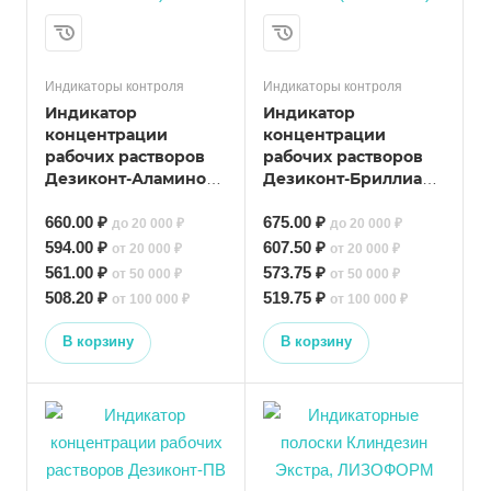
Индикаторы контроля
Индикаторы контроля
Индикатор
Индикатор
концентрации
концентрации
рабочих растворов
рабочих растворов
Дезиконт-Аламинол,
Дезиконт-Бриллиант
ВИНАР (100 тестов)
Классик, ВИНАР (100
660.00 ₽
тестов)
675.00 ₽
до 20 000 ₽
до 20 000 ₽
594.00 ₽
607.50 ₽
от 20 000 ₽
от 20 000 ₽
561.00 ₽
573.75 ₽
от 50 000 ₽
от 50 000 ₽
508.20 ₽
519.75 ₽
от 100 000 ₽
от 100 000 ₽
В корзину
В корзину