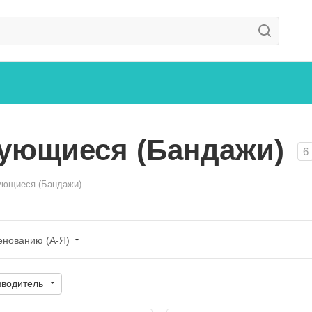
ующиеся (Бандажи)
6
ующиеся (Бандажи)
енованию (А-Я)
зводитель