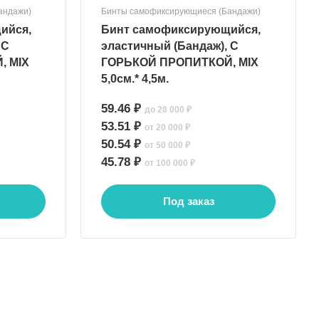
андажи)
Бинты самофиксирующиеся (Бандажи)
ийся,
Бинт самофиксирующийся,
 С
эластичный (Бандаж), С
, MIX
ГОРЬКОЙ ПРОПИТКОЙ, MIX
5,0см.* 4,5м.
59.46 ₽
до 20 000 ₽
53.51 ₽
от 20 000 ₽
50.54 ₽
от 50 000 ₽
45.78 ₽
от 100 000 ₽
Под заказ