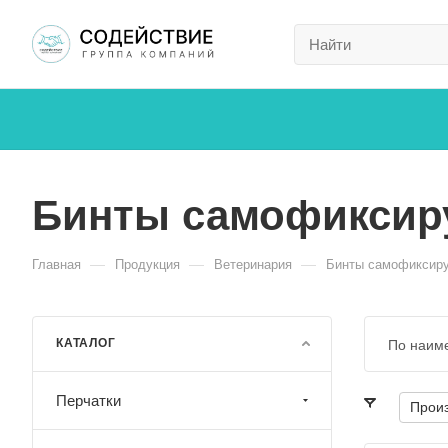
Бинты самофиксир
—
—
—
Главная
Продукция
Ветеринария
Бинты самофиксир
КАТАЛОГ
По наим
Перчатки
Прои